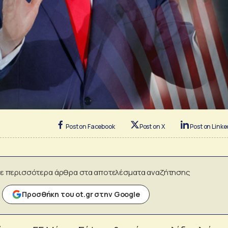
Post on Facebook
Post on X
Post on Linke
ε περισσότερα άρθρα στα αποτελέσματα αναζήτησης
Προσθήκη του ot.gr στην Google