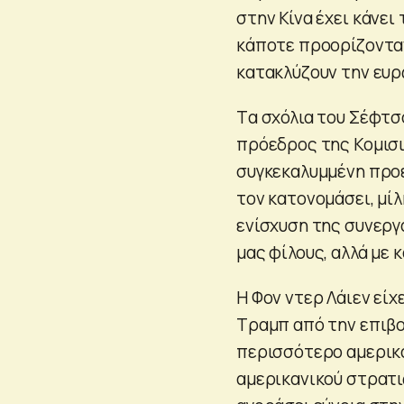
στην Κίνα έχει κάνει
κάποτε προορίζονταν
κατακλύζουν την ευρ
Tα σχόλια του Σέφτσ
πρόεδρος της Κομισι
συγκεκαλυμμένη προε
τον κατονομάσει, μίλ
ενίσχυση της συνεργ
μας φίλους, αλλά με
Η Φον ντερ Λάιεν είχ
Τραμπ από την επιβο
περισσότερο αμερικα
αμερικανικού στρατι