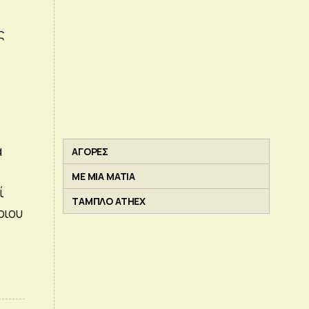
ς
α
ΑΓΟΡΕΣ
ΜΕ ΜΙΑ ΜΑΤΙΑ
ί
ΤΑΜΠΛΟ ATHEX
ριου