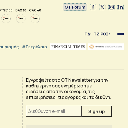
OT Forum
FTSE 100
DAX 30
CAC 40
Γ.Δ:
ΤΖΙΡΟΣ:
ουρισμός
#Πετρέλαιο
Εγγραφείτε στο OT Newsletter για την
καθημερινή σας ενημέρωση με
ειδήσεις από την οικονομία, τις
επιχειρήσεις, τις αγορές και τα διεθνή.