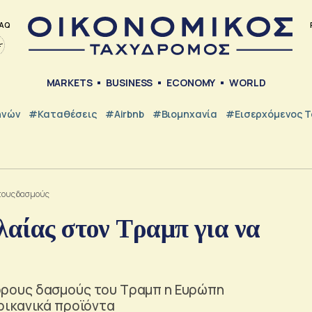
AQ
MARKETS
BUSINESS
ECONOMY
WORLD
ηνών
#Καταθέσεις
#Airbnb
#Βιομηχανία
#εισερχόμενος Τ
 τους δασμούς
λαίας στον Τραμπ για να
ρους δασμούς του Τραμπ η Ευρώπη
ρικανικά προϊόντα