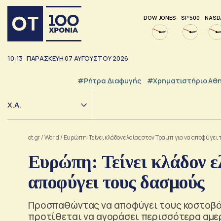
DOW JONES
SP 500
NASD
10:13
ΠΑΡΑΣΚΕΥΗ
07
ΑΥΓΟΥΣΤΟΥ
2026
#ρήτρα Διαφυγής
#Χρηματιστήριο Αθ
Χ.Α.
ot.gr
/
World
/
Ευρώπη: Τείνει κλάδον ελαίας στον Τραμπ για να αποφύγει
Ευρώπη: Τείνει κλάδον ε
αποφύγει τους δασμούς
Προσπαθώντας να αποφύγει τους κοστοβό
προτίθεται να αγοράσει περισσότερα αμε