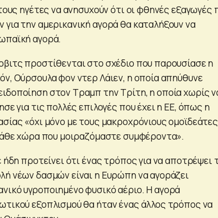
 τους ηγέτες να ανησυχούν ότι οι φθηνές εξαγωγές 
 για την αμερικανική αγορά θα καταλήξουν να
ωπαϊκή αγορά.
οβιτς προστίθενται στο σχέδιο που παρουσίασε η
όν, Ούρσουλα φον ντερ Λάιεν, η οποία απηύθυνε
ιδοποίηση στον Τραμπ την Τρίτη, η οποία χωρίς ν
ησε για τις πολλές επιλογές που έχει η ΕΕ, όπως η
ασίας «όχι μόνο με τους μακροχρόνιους ομοϊδεάτες
 κάθε χώρα που μοιραζόμαστε συμφέροντα».
ε ήδη προτείνει ότι ένας τρόπος για να αποτρέψει 
λή νέων δασμών είναι η Ευρώπη να αγοράζει
νικό υγροποιημένο φυσικό αέριο. Η αγορά
ωτικού εξοπλισμού θα ήταν ένας άλλος τρόπος να