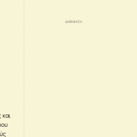
 και
ρου
ούς