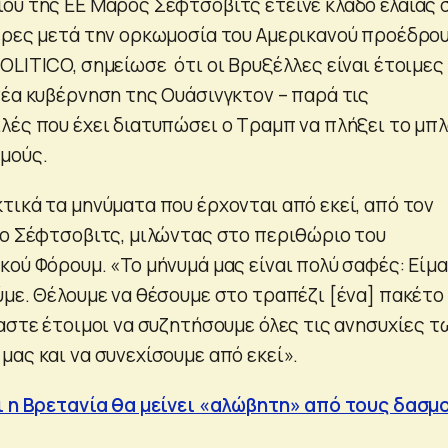
ου της ΕΕ Μάρος Σέφτσοβιτς έτεινε κλάδο ελαίας 
έρες μετά την ορκωμοσία του Αμερικανού προέδρου
OLITICO, σημείωσε ότι οι Βρυξέλλες είναι έτοιμες
νέα κυβέρνηση της Ουάσινγκτον – παρά τις
λές που έχει διατυπώσει ο Τραμπ να πλήξει το μπ
μούς.
τικά τα μηνύματα που έρχονται από εκεί, από τον
 ο Σέφτσοβιτς, μιλώντας στο περιθώριο του
κού Φόρουμ. «Το μήνυμά μας είναι πολύ σαφές: Είμ
ύμε. Θέλουμε να θέσουμε στο τραπέζι [ένα] πακέτο
αστε έτοιμοι να συζητήσουμε όλες τις ανησυχίες τ
μας και να συνεχίσουμε από εκεί».
ι η Βρετανία θα μείνει «αλώβητη» από τους δασμ