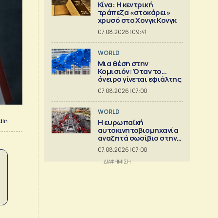
Κίνα: Η κεντρική
τράπεζα «στοκάρει»
χρυσό στο Χονγκ Κονγκ
07.08.2026 | 09:41
WORLD
Μια θέση στην
Κομισιόν: Όταν το...
όνειρο γίνεται εφιάλτης
07.08.2026 | 07:00
WORLD
dIn
Η ευρωπαϊκή
αυτοκινητοβιομηχανία
αναζητά σωσίβιο στην
Κίνα
07.08.2026 | 07:00