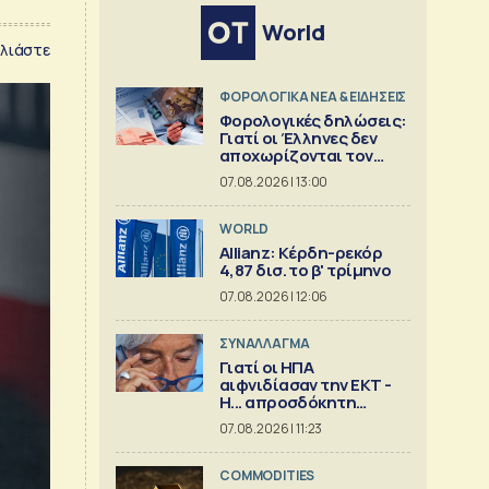
World
λιάστε
ΦΟΡΟΛΟΓΙΚΑ ΝΕΑ & EΙΔΗΣΕΙΣ
Φορολογικές δηλώσεις:
Γιατί οι Έλληνες δεν
αποχωρίζονται τον
λογιστή
07.08.2026 | 13:00
WORLD
Allianz: Κέρδη-ρεκόρ
4,87 δισ. το β' τρίμηνο
07.08.2026 | 12:06
ΣΥΝΑΛΛΑΓΜΑ
Γιατί οι ΗΠΑ
αιφνιδίασαν την ΕΚΤ -
Η... απροσδόκητη
κίνηση
07.08.2026 | 11:23
COMMODITIES