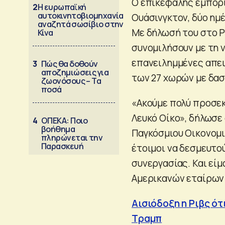
Ο επικεφαλής εμπορί
2
Η ευρωπαϊκή
αυτοκινητοβιομηχανία
Ουάσινγκτον, δύο ημ
αναζητά σωσίβιο στην
Με δήλωσή του στο P
Κίνα
συνομιλήσουν με τη 
επανειλημμένες απει
3
Πώς θα δοθούν
αποζημιώσεις για
των 27 χωρών με δασ
ζωονόσους – Τα
ποσά
«Ακούμε πολύ προσεκ
Λευκό Οίκο», δήλωσε
4
ΟΠΕΚΑ: Ποιο
βοήθημα
Παγκόσμιου Οικονομι
πληρώνεται την
Παρασκευή
έτοιμοι να δεσμευτο
συνεργασίας. Και είμ
Αμερικανών εταίρων 
Αισιόδοξη η Ριβς ότ
Τραμπ