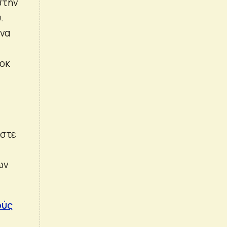
στην
.
 να
λοκ
αστε
ων
ούς