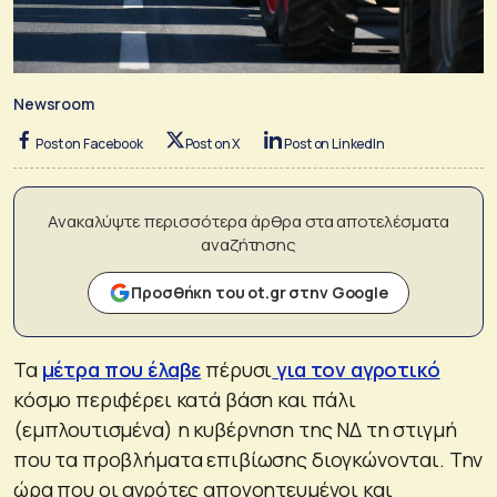
Newsroom
Post on Facebook
Post on X
Post on LinkedIn
Ανακαλύψτε περισσότερα άρθρα στα αποτελέσματα
αναζήτησης
Προσθήκη του ot.gr στην Google
Τα
μέτρα που έλαβε
πέρυσι
για τον αγροτικό
κόσμο περιφέρει κατά βάση και πάλι
(εμπλουτισμένα) η κυβέρνηση της ΝΔ τη στιγμή
που τα προβλήματα επιβίωσης διογκώνονται. Την
ώρα που οι αγρότες απογοητευμένοι και