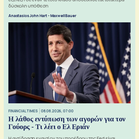
δύσκολη υπόθεση
Anastasios John Hart - Maxwell Bauer
FINANCIAL TIMES
08.08.2026, 07:00
Η λάθος εντύπωση των αγορών για τον
Γούορς - Τι λέει ο Ελ Εριάν
Η αντίδραση εναντίον του προέδρου της Fed είναι