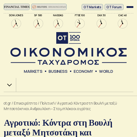
ΟΤ Markets
OT Forum
DOW JONES
SP 500
NASDAQ
FTSE 100
DAX 30
CAC 40
MARKETS
BUSINESS
ECONOMY
WORLD
Χ.Α.
ot.gr
/
Επικαιρότητα
/
Πολιτική
/
Αγροτικό: Κόντρα στη Βουλή μεταξύ
Μητσοτάκη και Ανδρουλάκη – Στα μπλόκα οι αγρότες
Αγροτικό: Κόντρα στη Βουλή
μεταξύ Μητσοτάκη και