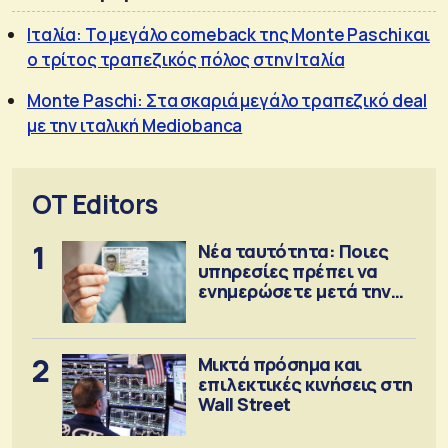
Ιταλία: Το μεγάλο comeback της Monte Paschi και
ο τρίτος τραπεζικός πόλος στην Ιταλία
Monte Paschi: Στα σκαριά μεγάλο τραπεζικό deal
με την ιταλική Mediobanca
OT Editors
1
Νέα ταυτότητα: Ποιες
υπηρεσίες πρέπει να
ενημερώσετε μετά την
έκδοση
2
Μικτά πρόσημα και
επιλεκτικές κινήσεις στη
Wall Street