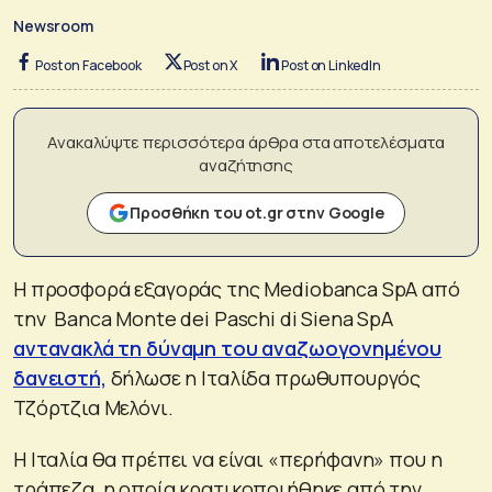
Newsroom
Post on Facebook
Post on X
Post on LinkedIn
Ανακαλύψτε περισσότερα άρθρα στα αποτελέσματα
αναζήτησης
Προσθήκη του ot.gr στην Google
Η προσφορά εξαγοράς της Mediobanca SpA από
την Banca Monte dei Paschi di Siena SpA
αντανακλά τη δύναμη του αναζωογονημένου
δανειστή,
δήλωσε η Ιταλίδα πρωθυπουργός
Τζόρτζια Μελόνι.
Η Ιταλία θα πρέπει να είναι «περήφανη» που η
τράπεζα, η οποία κρατικοποιήθηκε από την