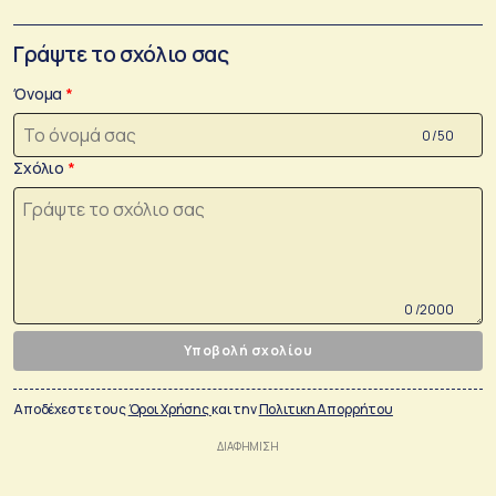
Γράψτε το σχόλιο σας
Όνομα
0 /50
Σχόλιο
0 /2000
Υποβολή σχολίου
Αποδέχεστε τους
Όροι Χρήσης
και την
Πολιτικη Απορρήτου