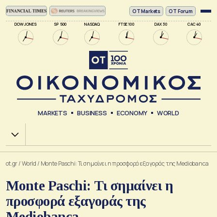
ΟΤ Markets
OT Forum
DOW JONES
SP 500
NASDAQ
FTSE 100
DAX 30
CAC 40
MARKETS
BUSINESS
ECONOMY
WORLD
Χ.Α.
ot.gr
/
World
/
Monte Paschi: Τι σημαίνει η προσφορά εξαγοράς της Mediobanca
Monte Paschi: Τι σημαίνει η
προσφορά εξαγοράς της
Mediobanca