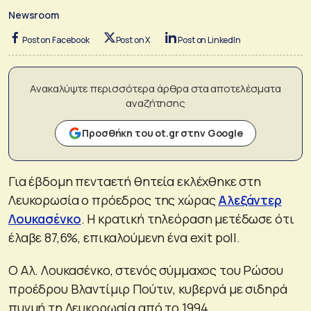
Newsroom
Post on Facebook
Post on X
Post on LinkedIn
Ανακαλύψτε περισσότερα άρθρα στα αποτελέσματα
αναζήτησης
Προσθήκη του ot.gr στην Google
Για έβδομη πενταετή θητεία εκλέχθηκε στη
Λευκορωσία ο πρόεδρος της χώρας
Αλεξάντερ
Λουκασένκο
. Η κρατική τηλεόραση μετέδωσε ότι
έλαβε 87,6%, επικαλούμενη ένα exit poll.
Ο Αλ. Λουκασένκο, στενός σύμμαχος του Ρώσου
προέδρου Βλαντίμιρ Πούτιν, κυβερνά με σιδηρά
πυγμή τη Λευκορωσία από το 1994.