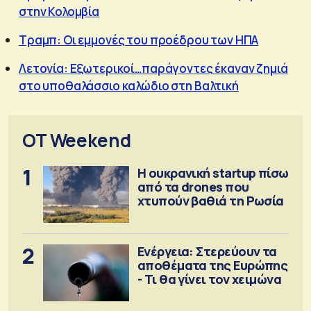
στην Κολομβία
Τραμπ: Οι εμμονές του προέδρου των ΗΠΑ
Λετονία: Εξωτερικοί…παράγοντες έκαναν ζημιά
στο υποθαλάσσιο καλώδιο στη Βαλτική
OT Weekend
1
Η ουκρανική startup πίσω
από τα drones που
χτυπούν βαθιά τη Ρωσία
2
Ενέργεια: Στερεύουν τα
αποθέματα της Ευρώπης
- Τι θα γίνει τον χειμώνα