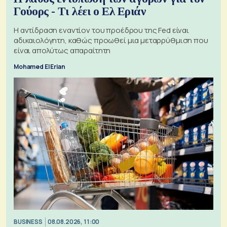
Γούορς - Τι λέει ο Ελ Εριάν
Η αντίδραση εναντίον του προέδρου της Fed είναι
αδικαιολόγητη, καθώς προωθεί μια μεταρρύθμιση που
είναι απολύτως απαραίτητη
Mohamed El Erian
BUSINESS
08.08.2026, 11:00