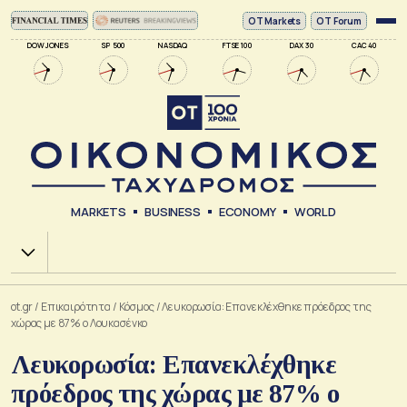
ΟΤ Markets
OT Forum
DOW JONES
SP 500
NASDAQ
FTSE 100
DAX 30
CAC 40
MARKETS
BUSINESS
ECONOMY
WORLD
Χ.Α.
ot.gr
/
Επικαιρότητα
/
Κόσμος
/
Λευκορωσία: Επανεκλέχθηκε πρόεδρος της
χώρας με 87% ο Λουκασένκο
Λευκορωσία: Επανεκλέχθηκε
πρόεδρος της χώρας με 87% ο