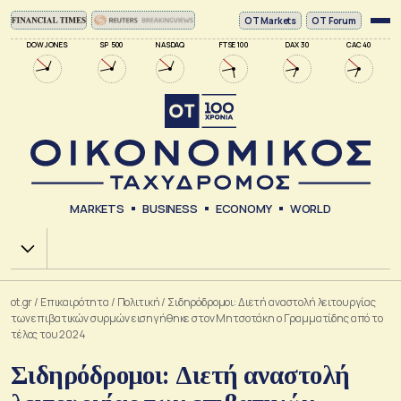
ΟΤ Markets
OT Forum
DOW JONES
SP 500
NASDAQ
FTSE 100
DAX 30
CAC 40
MARKETS
BUSINESS
ECONOMY
WORLD
Χ.Α.
ot.gr
/
Επικαιρότητα
/
Πολιτική
/
Σιδηρόδρομοι: Διετή αναστολή λειτουργίας
των επιβατικών συρμών εισηγήθηκε στον Μητσοτάκη ο Γραμματίδης από το
τέλος του 2024
Σιδηρόδρομοι: Διετή αναστολή