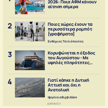
2026: Ποια ΑΦΜ κάνουν
αίτηση σήμερα
2
Ποιες χώρες έχουν τα
περισσότερα ρομπότ
[γραφήματα]
Ευθύμιος Τσιλιόπουλος
3
Κορυφώνεται η έξοδος
του Αυγούστου - Με
υψηλές πληρότητες
αναχωρούν τα πλοία
4
Γιατί κάηκε η Δυτική
Αττική και όχι η
Ανατολική
Ιφιγένεια Βιρβιδάκη