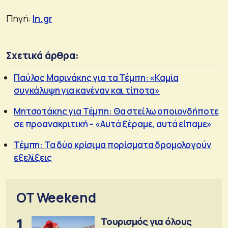
Πηγή:
In.gr
Σχετικά άρθρα:
Παύλος Μαρινάκης για τα Τέμπη: «Καμία
συγκάλυψη για κανέναν και τίποτα»
Μητσοτάκης για Τέμπη: Θα στείλω οποιονδήποτε
σε προανακριτική – «Αυτά ξέραμε, αυτά είπαμε»
Τέμπη: Τα δύο κρίσιμα πορίσματα δρομολογούν
εξελίξεις
OT Weekend
1
Τουρισμός για όλους