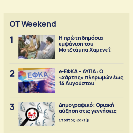
OT Weekend
1
Η πρώτη δημόσια
εμφάνιση του
Μοτζτάμπα Χαμενεΐ
2
e-ΕΦΚΑ – ΔΥΠΑ: Ο
«χάρτης» πληρωμών έως
14 Αυγούστου
3
Δημογραφικό: Οριακή
αύξηση στις γεννήσεις
Στράτος Ιωακείμ