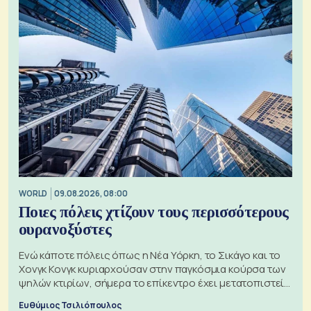
WORLD
09.08.2026, 08:00
Ποιες πόλεις χτίζουν τους περισσότερους
ουρανοξύστες
Ενώ κάποτε πόλεις όπως η Νέα Υόρκη, το Σικάγο και το
Χονγκ Κονγκ κυριαρχούσαν στην παγκόσμια κούρσα των
ψηλών κτιρίων, σήμερα το επίκεντρο έχει μετατοπιστεί
προς την Ασία
Ευθύμιος Τσιλιόπουλος