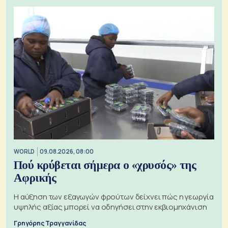
WORLD
09.08.2026, 08:00
Πού κρύβεται σήμερα ο «χρυσός» της
Αφρικής
Η αύξηση των εξαγωγών φρούτων δείχνει πώς η γεωργία
υψηλής αξίας μπορεί να οδηγήσει στην εκβιομηχάνιση
Γρηγόρης Τραγγανίδας