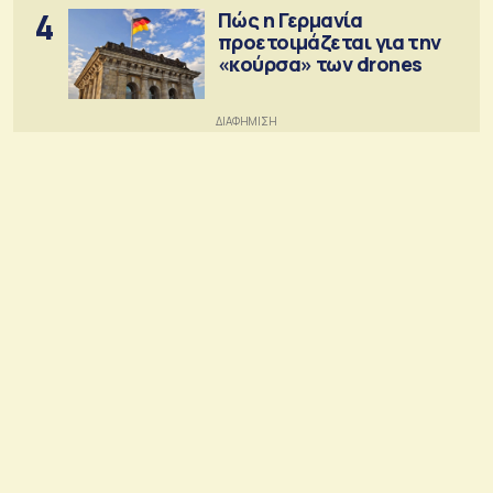
4
Πώς η Γερμανία
προετοιμάζεται για την
«κούρσα» των drones