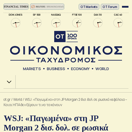
ΟΤ Markets
OT Forum
DOW JONES
SP 500
NASDAQ
FTSE 100
DAX 30
CAC 40
MARKETS
BUSINESS
ECONOMY
WORLD
Χ.Α.
ot.gr
/
World
/
WSJ: «Παγωμένα» στη JP Morgan 2 δισ. δολ. σε ρωσικά κεφάλαια –
Και οι ΗΠΑ δεν ξέρουν τι να τα κάνουν
WSJ: «Παγωμένα» στη JP
Morgan 2 δισ. δολ. σε ρωσικά