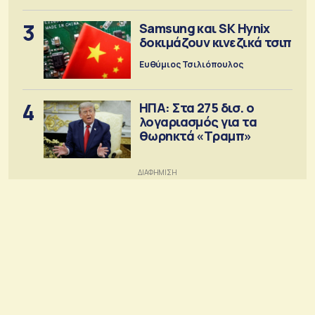
3
Samsung και SK Hynix
δοκιμάζουν κινεζικά τσιπ
Ευθύμιος Τσιλιόπουλος
4
ΗΠΑ: Στα 275 δισ. ο
λογαριασμός για τα
θωρηκτά «Τραμπ»