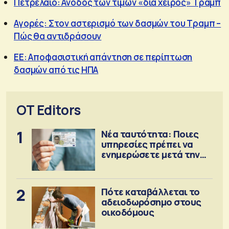
Πετρέλαιο: Ανοδος των τιμών «διά χειρός» Τραμπ
Αγορές: Στον αστερισμό των δασμών του Τραμπ –
Πώς θα αντιδράσουν
ΕΕ: Αποφασιστική απάντηση σε περίπτωση
δασμών από τις ΗΠΑ
OT Editors
1
Νέα ταυτότητα: Ποιες
υπηρεσίες πρέπει να
ενημερώσετε μετά την
έκδοση
2
Πότε καταβάλλεται το
αδειοδωρόσημο στους
οικοδόμους