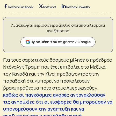
Post on Facebook
Post on X
Post on LinkedIn
Ανακαλύψτε περισσότερα άρθρα στα αποτελέσματα
αναζήτησης
Προσθήκη του ot.gr στην Google
Για τους σαρωτικούς δασμούς μίλησε ο πρόεδρος
Ντόναλντ Τραμπ που έχει επιβάλει στο Μεξικό,
τον Καναδά και την Κίνα, προβαίνοντας στην
παραδοχή ότι «μπορεί να προκαλέσουν
βραχυπρόθεσμα πόνο στους Αμερικανούς»,
καθώς οι παγκόσμιες αγορές αντανακλούσαν
τις ανησυχίες ότι οι εισφορές θα μπορούσαν να
υπονομεύσουν την ανάπτυξη και να
αναζωπυρώσουν τον πληθωρισμό
.