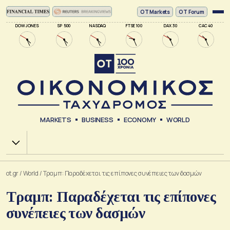
ΟΤ Markets
OT Forum
DOW JONES
SP 500
NASDAQ
FTSE 100
DAX 30
CAC 40
MARKETS
BUSINESS
ECONOMY
WORLD
Χ.Α.
ot.gr
/
World
/
Τραμπ: Παραδέχεται τις επίπονες συνέπειες των δασμών
Τραμπ: Παραδέχεται τις επίπονες
συνέπειες των δασμών