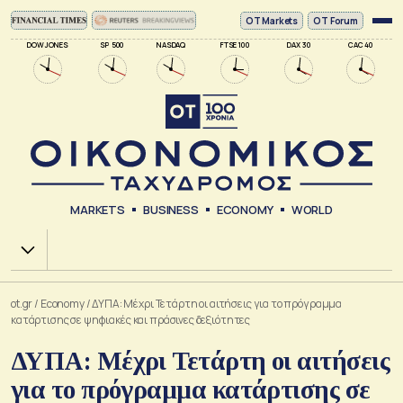
ΟΤ Markets
OT Forum
DOW JONES
SP 500
NASDAQ
FTSE 100
DAX 30
CAC 40
MARKETS
BUSINESS
ECONOMY
WORLD
Χ.Α.
ot.gr
/
Economy
/
ΔΥΠΑ: Μέχρι Τετάρτη οι αιτήσεις για το πρόγραμμα
κατάρτισης σε ψηφιακές και πράσινες δεξιότητες
ΔΥΠΑ: Μέχρι Τετάρτη οι αιτήσεις
για το πρόγραμμα κατάρτισης σε