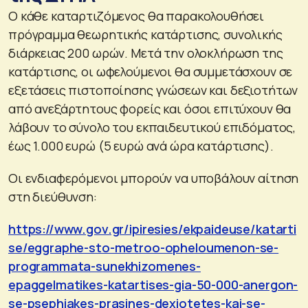
Ο κάθε καταρτιζόμενος θα παρακολουθήσει
πρόγραμμα θεωρητικής κατάρτισης, συνολικής
διάρκειας 200 ωρών. Μετά την ολοκλήρωση της
κατάρτισης, οι ωφελούμενοι θα συμμετάσχουν σε
εξετάσεις πιστοποίησης γνώσεων και δεξιοτήτων
από ανεξάρτητους φορείς και όσοι επιτύχουν θα
λάβουν το σύνολο του εκπαιδευτικού επιδόματος,
έως 1.000 ευρώ (5 ευρώ ανά ώρα κατάρτισης).
Οι ενδιαφερόμενοι μπορούν να υποβάλουν αίτηση
στη διεύθυνση:
https://www.gov.gr/ipiresies/ekpaideuse/katarti
se/eggraphe-sto-metroo-opheloumenon-se-
programmata-sunekhizomenes-
epaggelmatikes-katartises-gia-50-000-anergon-
se-psephiakes-prasines-dexiotetes-kai-se-