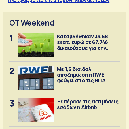
πλατφόρμα για την υποβολή νέων αιτήσεων
OT Weekend
1
Καταβλήθηκαν 33,58
εκατ. ευρώ σε 67.746
δικαιούχους για την
αγορά λιπασμάτων
2
Με 1,2 δισ.δολ.
αποζημίωση η RWE
φεύγει απο τις ΗΠΑ
3
Ξεπέρασε τις εκτιμήσεις
εσόδων η Airbnb