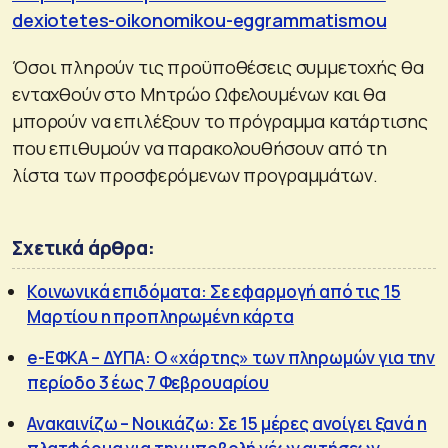
dexiotetes-oikonomikou-eggrammatismou
Όσοι πληρούν τις προϋποθέσεις συμμετοχής θα
ενταχθούν στο Μητρώο Ωφελουμένων και θα
μπορούν να επιλέξουν το πρόγραμμα κατάρτισης
που επιθυμούν να παρακολουθήσουν από τη
λίστα των προσφερόμενων προγραμμάτων.
Σχετικά άρθρα:
Κοινωνικά επιδόματα: Σε εφαρμογή από τις 15
Μαρτίου η προπληρωμένη κάρτα
e-ΕΦΚΑ – ΔΥΠΑ: Ο «χάρτης» των πληρωμών για την
περίοδο 3 έως 7 Φεβρουαρίου
Ανακαινίζω – Νοικιάζω: Σε 15 μέρες ανοίγει ξανά η