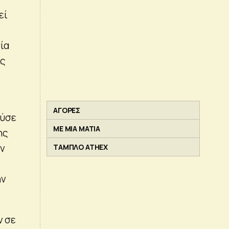
εί
ία
υς
ΑΓΟΡΕΣ
ούσε
ΜΕ ΜΙΑ ΜΑΤΙΑ
ης
ην
ΤΑΜΠΛΟ ATHEX
ην
ν σε