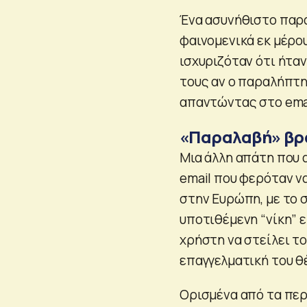
Ένα ασυνήθιστο παρά
φαινομενικά εκ μέρο
ισχυριζόταν ότι ήτα
τους αν ο παραλήπτη
απαντώντας στο emai
«Παραλαβή» βρ
Μια άλλη απάτη που
email που φερόταν ν
στην Ευρώπη, με το σ
υποτιθέμενη “νίκη” 
χρήστη να στείλει το
επαγγελματική του θέ
Ορισμένα από τα πε