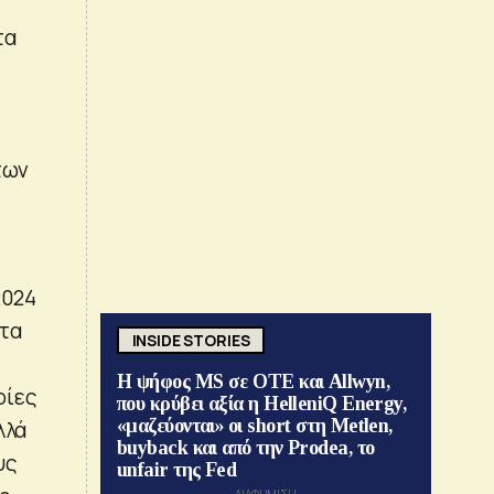
τα
των
2024
στα
INSIDE STORIES
Η ψήφος MS σε ΟΤΕ και Allwyn,
οίες
που κρύβει αξία η HelleniQ Energy,
«μαζεύονται» οι short στη Metlen,
λλά
buyback και από την Prodea, το
υς
unfair της Fed