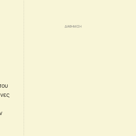
που
ώνες
ν