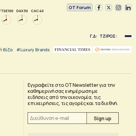
OT Forum
FTSE 100
DAX 30
CAC 40
Γ.Δ:
ΤΖΙΡΟΣ:
 Βίζα
#luxury Brands
Εγγραφείτε στο OT Newsletter για την
καθημερινή σας ενημέρωση με
ειδήσεις από την οικονομία, τις
επιχειρήσεις, τις αγορές και τα διεθνή.