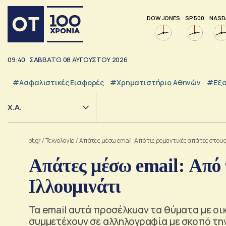
DOW JONES
SP 500
NASD
09:41
ΣΑΒΒΑΤΟ
08
ΑΥΓΟΥΣΤΟΥ
2026
#Ασφαλιστικές Εισφορές
#Χρηματιστήριο Αθηνών
#εξα
Χ.Α.
ot.gr
/
Τεχνολογία
/
Απάτες μέσω email: Από τις ρομαντικές απάτες στους
Απάτες μέσω email: Από 
Ιλλουμινάτι
Τα email αυτά προσέλκυαν τα θύματα με ο
συμμετέχουν σε αλληλογραφία με σκοπό τη