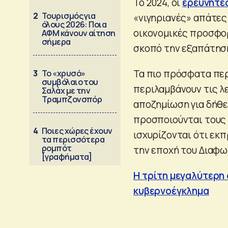
Το 2024, οι
ερευνητές
2
Τουρισμός για
«νιγηριανές» απάτες
όλους 2026: Ποια
οικονομικές προσφορ
ΑΦΜ κάνουν αίτηση
σήμερα
σκοπό την εξαπάτησ
Τα πιο πρόσφατα περ
3
Το «χρυσό»
συμβόλαιο του
περιλαμβάνουν τις λ
Σαλάχ με την
Τραμπζονσπόρ
αποζημίωση για δήθε
προσποιούνται τους 
4
Ποιες χώρες έχουν
ισχυρίζονται ότι εκπ
τα περισσότερα
ρομπότ
την εποχή του Διαφω
[γραφήματα]
Η τρίτη μεγαλύτερη 
κυβερνοέγκλημα