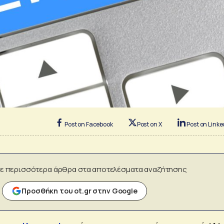
Post on Facebook
Post on X
Post on Linke
ε περισσότερα άρθρα στα αποτελέσματα αναζήτησης
Προσθήκη του ot.gr στην Google