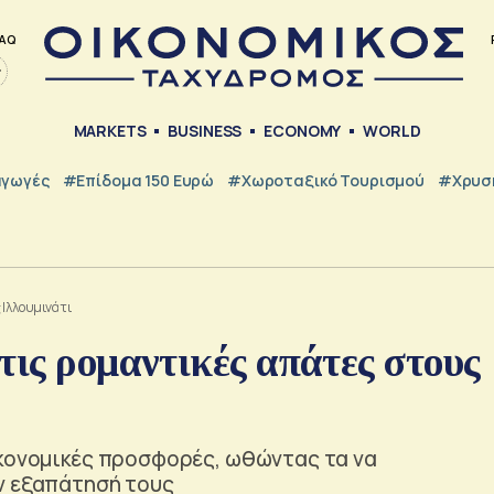
AQ
MARKETS
BUSINESS
ECONOMY
WORLD
γωγές
#Επίδομα 150 Ευρώ
#Χωροταξικό Τουρισμού
#Χρυσή
 Ιλλουμινάτι
τις ρομαντικές απάτες στους
ικονομικές προσφορές, ωθώντας τα να
ν εξαπάτησή τους