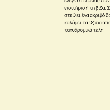
έλεγε ότι χρειαζόταν
εισιτήριο ή τη βίζα.
στείλει ένα ακριβό 
καλύψει τα έξοδα απ
ταχυδρομικά τέλη.