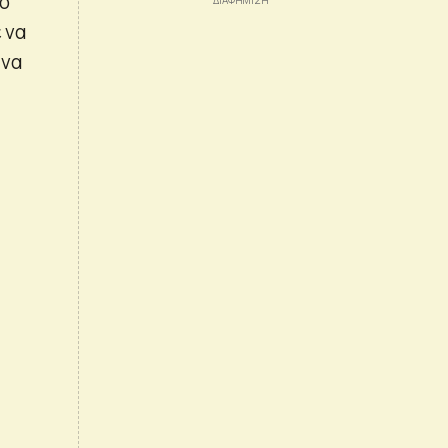
νο
 να
 να