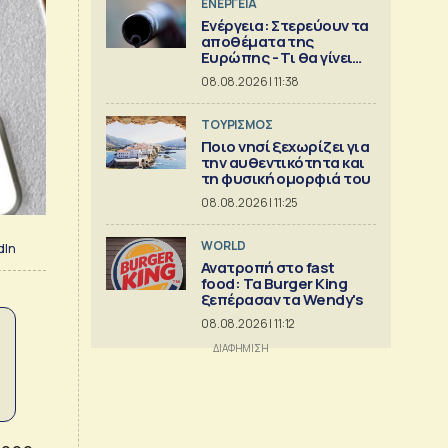
ΕΝΕΡΓΕΙΑ
Ενέργεια: Στερεύουν τα
αποθέματα της
Ευρώπης - Τι θα γίνει
τον χειμώνα
08.08.2026 | 11:38
ΤΟΥΡΙΣΜΟΣ
Ποιο νησί ξεχωρίζει για
την αυθεντικότητα και
τη φυσική ομορφιά του
08.08.2026 | 11:25
WORLD
dIn
Ανατροπή στο fast
food: Τα Burger King
ξεπέρασαν τα Wendy's
08.08.2026 | 11:12