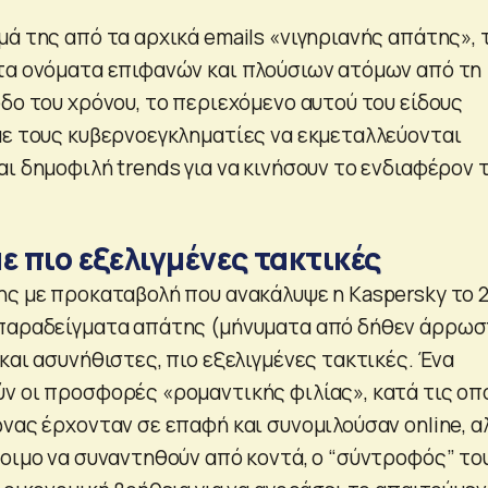
ά της από τα αρχικά emails «νιγηριανής απάτης», 
τα ονόματα επιφανών και πλούσιων ατόμων από τη
δο του χρόνου, το περιεχόμενο αυτού του είδους
με τους κυβερνοεγκληματίες να εκμεταλλεύονται
αι δημοφιλή trends για να κινήσουν το ενδιαφέρον 
ε πιο εξελιγμένες τακτικές
ης με προκαταβολή που ανακάλυψε η Kaspersky το 
 παραδείγματα απάτης (μήνυματα από δήθεν άρρω
και ασυνήθιστες, πιο εξελιγμένες τακτικές. Ένα
ν οι προσφορές «ρομαντικής φιλίας», κατά τις οπ
νας έρχονταν σε επαφή και συνομιλούσαν online, α
τοιμο να συναντηθούν από κοντά, ο “σύντροφός” το