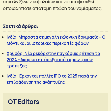
εκροών ξένων κεφαλαίων και να αποφευχθεί
οποιαδήποτε απότομη πτώση του νομίσματος.
Σχετικά άρθρα:
Ινδία: Μπροστά σε μεγάλη εκλογική δοκιμασία – Ο
Μόντι και οι ιστορικές περικοπές φόρων
Χρυσός: Νέο ρεκόρ στην παγκόσμια ζήτηση το
2024 – Ακόρεστη η όρεξη από τις κεντρικές
τράπεζες
Ινδία: Έρχονται πολλές IPO τo 2025 παρά την
επιβράδυνση της ανάπτυξης
OT Editors