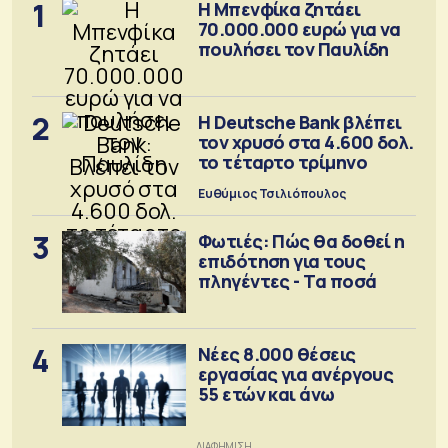
1
Η Μπενφίκα ζητάει
70.000.000 ευρώ για να
πουλήσει τον Παυλίδη
2
Η Deutsche Bank βλέπει
τον χρυσό στα 4.600 δολ.
το τέταρτο τρίμηνο
Ευθύμιος Τσιλιόπουλος
3
Φωτιές: Πώς θα δοθεί η
επιδότηση για τους
πληγέντες - Τα ποσά
4
Νέες 8.000 θέσεις
εργασίας για ανέργους
55 ετών και άνω