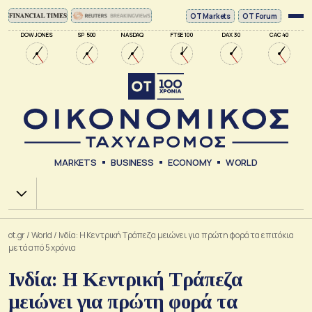
ΟΤ Markets
OT Forum
DOW JONES
SP 500
NASDAQ
FTSE 100
DAX 30
CAC 40
MARKETS
BUSINESS
ECONOMY
WORLD
Χ.Α.
ot.gr
/
World
/
Ινδία: Η Κεντρική Τράπεζα μειώνει για πρώτη φορά τα επιτόκια
μετά από 5 χρόνια
Ινδία: Η Κεντρική Τράπεζα
μειώνει για πρώτη φορά τα