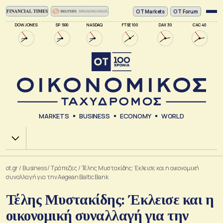
ΟΤ Markets
OT Forum
DOW JONES
SP 500
NASDAQ
FTSE 100
DAX 30
CAC 40
MARKETS
BUSINESS
ECONOMY
WORLD
Χ.Α.
ot.gr
/
Business
/
Τράπεζες
/
Τέλης Μυστακίδης: Έκλεισε και η οικονομική
συναλλαγή για την Aegean Baltic Bank
Τέλης Μυστακίδης: Έκλεισε και η
οικονομική συναλλαγή για την