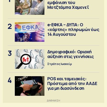
εμφάνιση του
Μοτζτάμπα Χαμενεΐ
2
e-ΕΦΚΑ – ΔΥΠΑ: Ο
«χάρτης» πληρωμών έως
14 Αυγούστου
3
Δημογραφικό: Οριακή
αύξηση στις γεννήσεις
Στράτος Ιωακείμ
4
POS και ταμειακές:
Πρόστιμα από την ΑΑΔΕ
για μη διασύνδεση