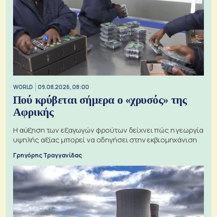
WORLD
09.08.2026, 08:00
Πού κρύβεται σήμερα ο «χρυσός» της
Αφρικής
Η αύξηση των εξαγωγών φρούτων δείχνει πώς η γεωργία
υψηλής αξίας μπορεί να οδηγήσει στην εκβιομηχάνιση
Γρηγόρης Τραγγανίδας