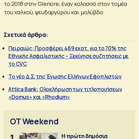
το 2018 στην Glenore, έναν κολοσσό στον τομέα
του χαλκού, ψευδαργύρου και μολύβδο
Σχετικά άρθρα:
Πειραιώς: Προσφέρει 469 εκατ. για το 70% της
Εθνικής Ασφαλιστικής – Ξεκίνησε συζητήσεις με
το CVC
Το νέο Δ.Σ. της Ένωσης Ελλήνων Εφοπλιστών
Attica Bank: Ολοκλήρωση των τιτλοποιήσεων
«Domus» και «Rhodium»
OT Weekend
1
Η πρώτη δημόσια