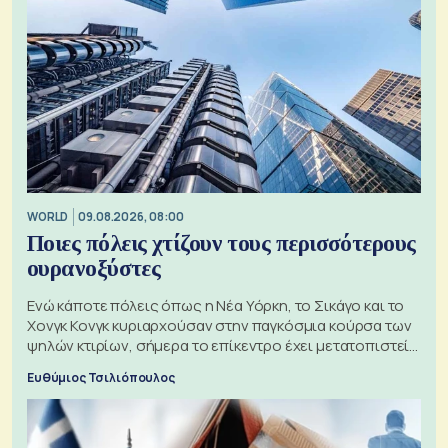
WORLD
09.08.2026, 08:00
Ποιες πόλεις χτίζουν τους περισσότερους
ουρανοξύστες
Ενώ κάποτε πόλεις όπως η Νέα Υόρκη, το Σικάγο και το
Χονγκ Κονγκ κυριαρχούσαν στην παγκόσμια κούρσα των
ψηλών κτιρίων, σήμερα το επίκεντρο έχει μετατοπιστεί
προς την Ασία
Ευθύμιος Τσιλιόπουλος