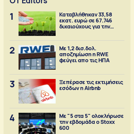
OT Editors
1
Καταβλήθηκαν 33,58
εκατ. ευρώ σε 67.746
δικαιούχους για την
αγορά λιπασμάτων
2
Με 1,2 δισ.δολ.
αποζημίωση η RWE
φεύγει απο τις ΗΠΑ
3
Ξεπέρασε τις εκτιμήσεις
εσόδων η Airbnb
4
Με "5 στα 5" ολοκλήρωσε
την εβδομάδα ο Stoxx
600