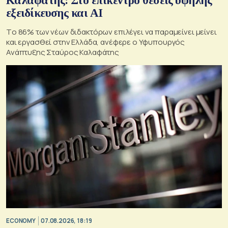
Καλαφάτης: Στο επίκεντρο θέσεις υψηλής
εξειδίκευσης και AI
Tο 86% των νέων διδακτόρων επιλέγει να παραμείνει μείνει
και εργασθεί στην Ελλάδα, ανέφερε ο Υφυπουργός
Ανάπτυξης Σταύρος Καλαφάτης
ECONOMY
07.08.2026, 18:19