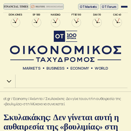
ΟΤ Markets
OT Forum
DOW JONES
SP 500
NASDAQ
FTSE 100
DAX 30
CAC 40
MARKETS
BUSINESS
ECONOMY
WORLD
Χ.Α.
ot.gr
/
Economy
/
Ακίνητα
/
Σκυλακάκης: Δεν γίνεται αυτή η αυθαιρεσία της
«βουλιμίας» στη Μύκονο να συνεχιστεί
Σκυλακάκης: Δεν γίνεται αυτή η
αυθαιρεσία της «βουλιμίας» στη