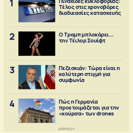
1
Πινακίδες κυκλοφορίας:
Τέλος στις χρονοβόρες
διαδικασίες κατασκευής
2
Ο Τραμπ μπλοκάρει...
την Τέιλορ Σουίφτ
3
Πεζεσκιάν: Τώρα είναι η
καλύτερη στιγμή για
συμφωνία
4
Πώς η Γερμανία
προετοιμάζεται για την
«κούρσα» των drones