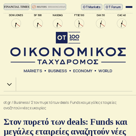
ΟΤ Markets
OT Forum
DOW JONES
SP 500
NASDAQ
FTSE 100
DAX 30
CAC 40
MARKETS
BUSINESS
ECONOMY
WORLD
Χ.Α.
ot.gr
/
Business
/
Στον πυρετό των deals: Funds και μεγάλες εταιρείες
αναζητούν νέες ευκαιρίες
Στον πυρετό των deals: Funds και
μεγάλες εταιρείες αναζητούν νέες