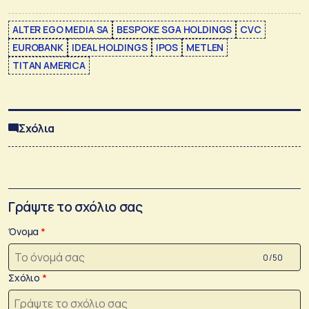
ALTER EGO MEDIA SA
BESPOKE SGA HOLDINGS
CVC
EUROBANK
IDEAL HOLDINGS
IPOS
METLEN
TITAN AMERICA
Σχόλια
Γράψτε το σχόλιο σας
Όνομα
0 /50
Σχόλιο