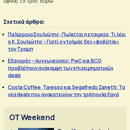
ύψους 1,5 τρισ. Ευρώ.
Σχετικά άρθρα:
Παλίρροια Σουλιώτης: Πωλείται η εταιρεία; Τι λέει
ο Κ. Σουλιώτης – Γιατί ο ντολμάς δεν «φοβάται»
τον Τραμπ
Εξαγορές – συγχωνεύσεις: PwC και BCG
προβλέπουν ανάκαμψη των επιχειρηματικών
deals
Costa Coffee, Taresso και Segafredo Zanetti: Τα
νέα deals που ανακατεύουν την τράπουλα ξανά
OT Weekend