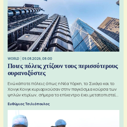
WORLD
09.08.2026, 08:00
Ποιες πόλεις χτίζουν τους περισσότερους
ουρανοξύστες
Ενώ κάποτε πόλεις όπως η Νέα Υόρκη, το Σικάγο και το
Χονγκ Κονγκ κυριαρχούσαν στην παγκόσμια κούρσα των
ψηλών κτιρίων, σήμερα το επίκεντρο έχει μετατοπιστεί
προς την Ασία
Ευθύμιος Τσιλιόπουλος