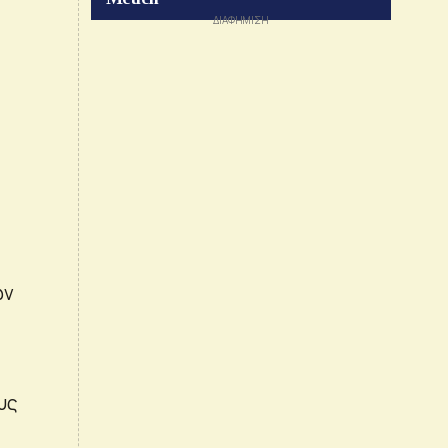
ων
υς