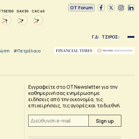
OT Forum
FTSE 100
DAX 30
CAC 40
Γ.Δ:
ΤΖΙΡΟΣ:
ρώπη
#Πετρέλαιο
Εγγραφείτε στο OT Newsletter για την
καθημερινή σας ενημέρωση με
ειδήσεις από την οικονομία, τις
επιχειρήσεις, τις αγορές και τα διεθνή.