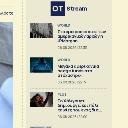
Stream
λιάστε
WORLD
Στο «μικροσκόπιο» των
αμερικανικών αρχών η
JPMorgan
06.08.2026 | 22:33
WORLD
Μεγάλα αμερικανικά
hedge funds στο
στόχαστρο
κυβερνοεπιθέσεων
06.08.2026 | 22:15
PLUS
Το Χόλιγουντ
δημιουργεί και πάλι
ταινίες του ενος δισ.
δολ.
06.08.2026 | 22:00