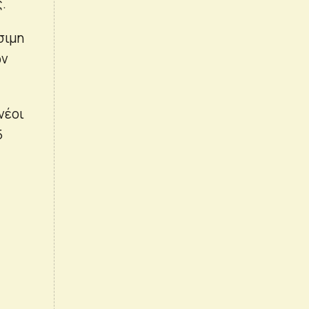
.
σιμη
ών
νέοι
5