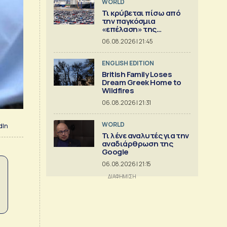
WORLD
Τι κρύβεται πίσω από
την παγκόσμια
«επέλαση» της
κινεζικής
06.08.2026 | 21:45
αυτοκινητοβιομηχανίας
ENGLISH EDITION
British Family Loses
Dream Greek Home to
Wildfires
06.08.2026 | 21:31
WORLD
dIn
Τι λένε αναλυτές για την
αναδιάρθρωση της
Google
06.08.2026 | 21:15