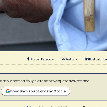
Post on Facebook
Post on X
Post on Linke
ε περισσότερα άρθρα στα αποτελέσματα αναζήτησης
Προσθήκη του ot.gr στην Google