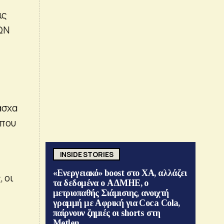
ις
ΩΝ
]
άσχα
 που
INSIDE STORIES
«Ενεργειακό» boost στο ΧΑ, αλλάζει
 οι
τα δεδομένα ο ΑΔΜΗΕ, ο
μετριοπαθής Σιάμισιης, ανοιχτή
γραμμή με Αφρική για Coca Cola,
παίρνουν ζημιές οι shorts στη
Metlen