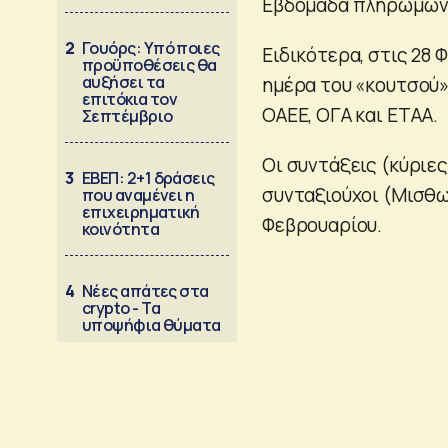
Εβδομάδα πληρωμών 
2
Γουόρς: Υπό ποιες
Ειδικότερα, στις 28 
προϋποθέσεις θα
αυξήσει τα
ημέρα του «κουτσού»
επιτόκια τον
ΟΑΕΕ, ΟΓΑ και ΕΤΑΑ.
Σεπτέμβριο
Οι συντάξεις (κύριες
3
ΕΒΕΠ: 2+1 δράσεις
συνταξιούχοι (Μισθω
που αναμένει η
επιχειρηματική
Φεβρουαρίου.
κοινότητα
4
Νέες απάτες στα
crypto - Τα
υποψήφια θύματα