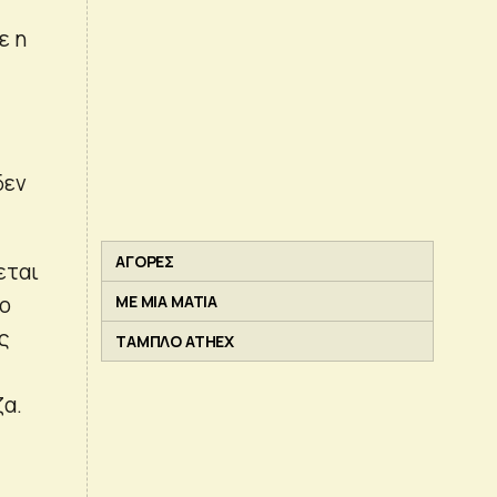
ε η
δεν
ΑΓΟΡΕΣ
εται
ρο
ΜΕ ΜΙΑ ΜΑΤΙΑ
ς
ΤΑΜΠΛΟ ATHEX
ζα.