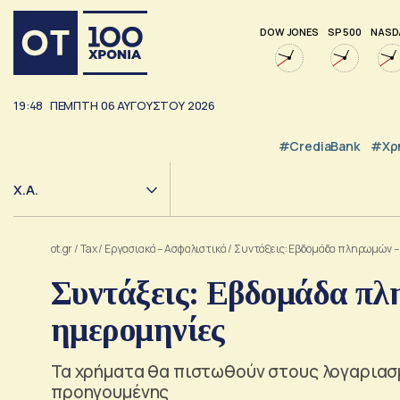
DOW JONES
SP 500
NASD
19:48
ΠΕΜΠΤΗ
06
ΑΥΓΟΥΣΤΟΥ
2026
#CrediaBank
#Χρ
Χ.Α.
ot.gr
/
Tax
/
Εργασιακά – Ασφαλιστικά
/
Συντάξεις: Εβδομάδα πληρωμών – 
Συντάξεις: Εβδομάδα πλ
ημερομηνίες
Τα χρήματα θα πιστωθούν στους λογαριασ
προηγουμένης