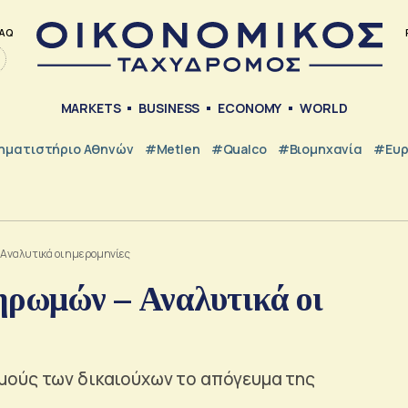
AQ
MARKETS
BUSINESS
ECONOMY
WORLD
ηματιστήριο Αθηνών
#metlen
#Qualco
#Βιομηχανία
#Ευ
Αναλυτικά οι ημερομηνίες
ηρωμών – Αναλυτικά οι
μούς των δικαιούχων το απόγευμα της