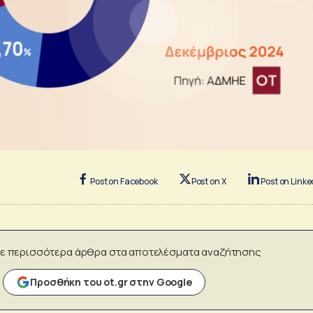
Post on Facebook
Post on X
Post on Linke
ε περισσότερα άρθρα στα αποτελέσματα αναζήτησης
Προσθήκη του ot.gr στην Google