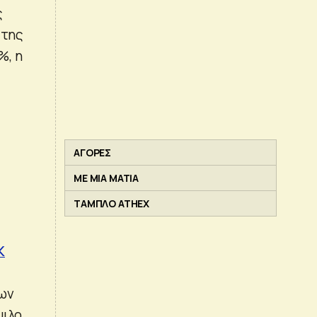
ς
 της
%, η
ΑΓΟΡΕΣ
ΜΕ ΜΙΑ ΜΑΤΙΑ
ΤΑΜΠΛΟ ATHEX
Κ
εων
μιλο