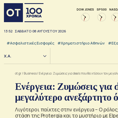
DOW JONES
SP 500
NASD
13:52
ΣΑΒΒΑΤΟ
08
ΑΥΓΟΥΣΤΟΥ
2026
#Ασφαλιστικές Εισφορές
#Χρηματιστήριο Αθηνών
#εξα
Χ.Α.
ot.gr
/
Business
/
Ενέργεια: Ζυμώσεις για deals που θα χτίσουν τον μεγ
Ενέργεια: Ζυμώσεις για d
μεγαλύτερο ανεξάρτητο 
Λιγότεροι παίκτες στην ενέργεια – Ο ρόλος
στάση της Protergia και το μυστήριο με Elp