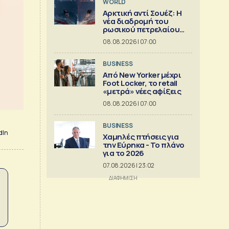
WORLD
Αρκτική αντί Σουέζ: Η
νέα διαδρομή του
ρωσικού πετρελαίου
[Γράφημα]
08.08.2026 | 07:00
BUSINESS
Από New Yorker μέχρι
Foot Locker, το retail
«μετρά» νέες αφίξεις
08.08.2026 | 07:00
BUSINESS
dIn
Χαμηλές πτήσεις για
την Εύρηκα - Το πλάνο
για το 2026
07.08.2026 | 23:02