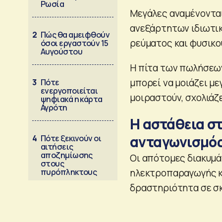
Ρωσία
Μεγάλες αναμένοντα
ανεξάρτητων ιδιωτι
2
Πώς θα αμειφθούν
ρεύματος και φυσικο
όσοι εργαστούν 15
Αυγούστου
Η πίτα των πωλήσεων 
μπορεί να μοιάζει με
3
Πότε
ενεργοποιείται
μοιραστούν, σχολιάζ
ψηφιακά η κάρτα
Αγρότη
Η αστάθεια στ
ανταγωνισμό
4
Πότε ξεκινούν οι
αιτήσεις
αποζημίωσης
Οι απότομες διακυμά
στους
πυρόπληκτους
ηλεκτροπαραγωγής κ
δραστηριότητα σε σκλ