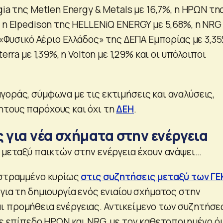
gia της Metlen Energy & Metals με 16,7%, η ΗΡΩΝ τη
 η Elpedison της HELLENiQ ENERGY με 5,68%, η NRG
η «Φυσικό Αέριο Ελλάδος» της ΔΕΠΑ Εμπορίας με 3,35
erra με 1,39%, η Volton με 1,29% και οι υπόλοιποι
γοράς, σύμφωνα με τις εκτιμήσεις και αναλύσεις,
τους παρόχους και όχι τη
ΔΕΗ
.
 για νέα σχήματα στην ενέργεια
ς μεταξύ παικτών στην ενέργεια έχουν ανάψει…
 στραμμένο κυρίως
στις συζητήσεις μεταξύ των ΓΕ
για τη δημιουργία ενός ενιαίου σχήματος στην
 προμήθεια ενέργειας. Αντικείμενο των συζητήσ
σε επίπεδο ΗΡΩΝ και NRG, με τον καθετοποιημένο ό