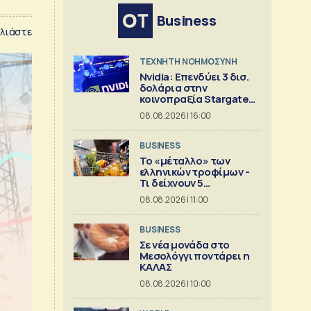
Business
λιάστε
TΕΧΝΗΤΗ ΝΟΗΜΟΣΥΝΗ
Nvidia: Επενδύει 3 δισ.
δολάρια στην
κοινοπραξία Stargate
για κέντρα δεδομένων
08.08.2026 | 16:00
BUSINESS
Το «μέταλλο» των
ελληνικών τροφίμων -
Τι δείχνουν 5
ισολογισμοί
08.08.2026 | 11:00
BUSINESS
Σε νέα μονάδα στο
Μεσολόγγι ποντάρει η
ΚΑΛΑΣ
08.08.2026 | 10:00