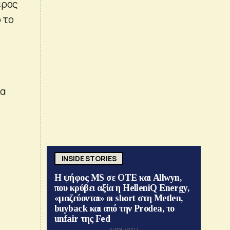
έρος
 το
τα
INSIDE STORIES
Η ψήφος MS σε ΟΤΕ και Allwyn,
που κρύβει αξία η HelleniQ Energy,
«μαζεύονται» οι short στη Metlen,
buyback και από την Prodea, το
unfair της Fed