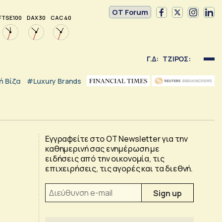
OT Forum
FTSE 100
DAX 30
CAC 40
Γ.Δ:
ΤΖΙΡΟΣ:
 Βίζα
#luxury Brands
Εγγραφείτε στο OT Newsletter για την
καθημερινή σας ενημέρωση με
ειδήσεις από την οικονομία, τις
επιχειρήσεις, τις αγορές και τα διεθνή.