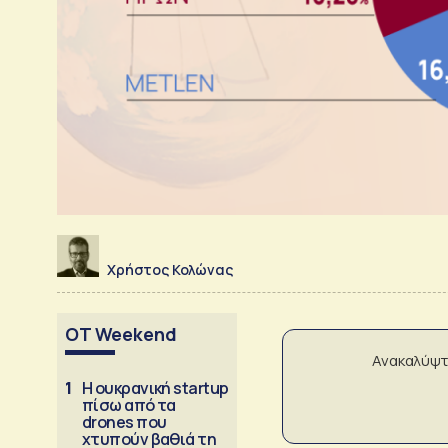
Χρήστος Κολώνας
OT Weekend
Ανακαλύψτ
1
Η ουκρανική startup
πίσω από τα
drones που
χτυπούν βαθιά τη