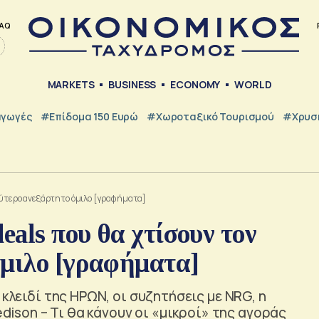
AQ
MARKETS
BUSINESS
ECONOMY
WORLD
γωγές
#Επίδομα 150 Ευρώ
#Χωροταξικό Τουρισμού
#Χρυσή
αλύτερο ανεξάρτητο όμιλο [γραφήματα]
eals που θα χτίσουν τον
όμιλο [γραφήματα]
 κλειδί της ΗΡΩΝ, οι συζητήσεις με NRG, η
edison – Τι θα κάνουν οι «μικροί» της αγοράς