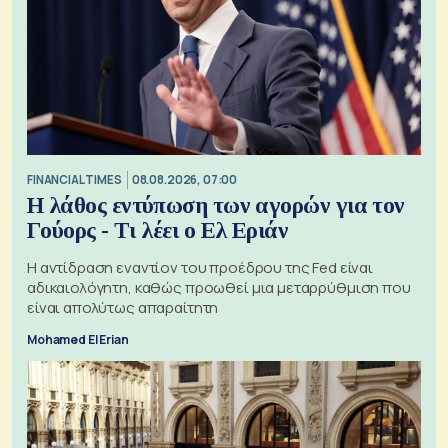
FINANCIAL TIMES
08.08.2026, 07:00
Η λάθος εντύπωση των αγορών για τον
Γούορς - Τι λέει ο Ελ Εριάν
Η αντίδραση εναντίον του προέδρου της Fed είναι
αδικαιολόγητη, καθώς προωθεί μια μεταρρύθμιση που
είναι απολύτως απαραίτητη
Mohamed El Erian