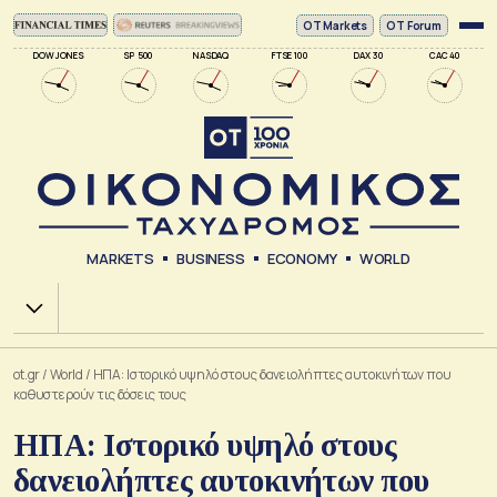
ΟΤ Markets
OT Forum
DOW JONES
SP 500
NASDAQ
FTSE 100
DAX 30
CAC 40
MARKETS
BUSINESS
ECONOMY
WORLD
Χ.Α.
ot.gr
/
World
/
ΗΠΑ: Ιστορικό υψηλό στους δανειολήπτες αυτοκινήτων που
καθυστερούν τις δόσεις τους
ΗΠΑ: Ιστορικό υψηλό στους
δανειολήπτες αυτοκινήτων που