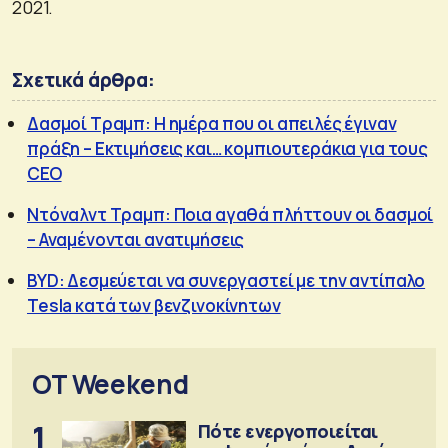
2021.
Σχετικά άρθρα:
Δασμοί Τραμπ: Η ημέρα που οι απειλές έγιναν
πράξη – Εκτιμήσεις και… κομπιουτεράκια για τους
CEO
Ντόναλντ Τραμπ: Ποια αγαθά πλήττουν οι δασμοί
– Αναμένονται ανατιμήσεις
BYD: Δεσμεύεται να συνεργαστεί με την αντίπαλο
Tesla κατά των βενζινοκίνητων
OT Weekend
1
Πότε ενεργοποιείται