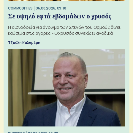
COMMODITIES
06.08.2026, 09:18
Σε υψηλό εφτά εβδομάδων ο χρυσός
Η αισιοδοξία για άνοιγμα των Στενών του Ορμούζ δίνει
καύσιμα στις αγορές - Ο χρυσός συνεχίζει ανοδικά
Τζούλη Καλημέρη