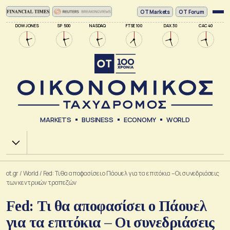
ΟΤ Markets
OT Forum
DOW JONES
SP 500
NASDAQ
FTSE 100
DAX 30
CAC 40
MARKETS
BUSINESS
ECONOMY
WORLD
Χ.Α.
ot.gr
/
World
/
Fed: Τι θα αποφασίσει ο Πάουελ για τα επιτόκια – Οι συνεδριάσεις
των κεντρικών τραπεζών
Fed: Τι θα αποφασίσει ο Πάουελ
για τα επιτόκια – Οι συνεδριάσεις