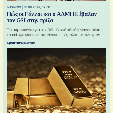
BUSINESS
06.08.2026, 07:00
Πώς οι Γάλλοι και ο ΑΔΜΗΕ έβαλαν
τον GSI στην πρίζα
Το παρασκήνιο για τον GSI – Ο μεθοδικός Μανουσάκης,
το πείσμα Meridiam και Nexans – Ο ρόλος του Μακρόν
Χρήστος Κολώνας