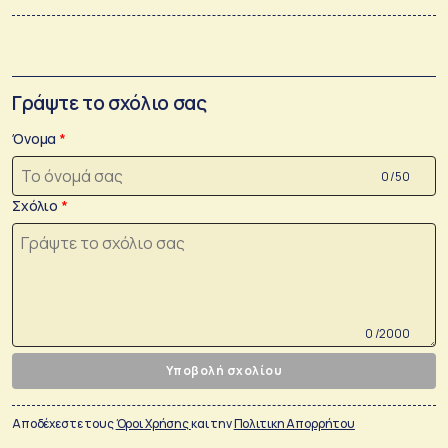
Γράψτε το σχόλιο σας
Όνομα
0 /50
Σχόλιο
0 /2000
Υποβολή σχολίου
Αποδέχεστε τους
Όροι Χρήσης
και την
Πολιτικη Απορρήτου