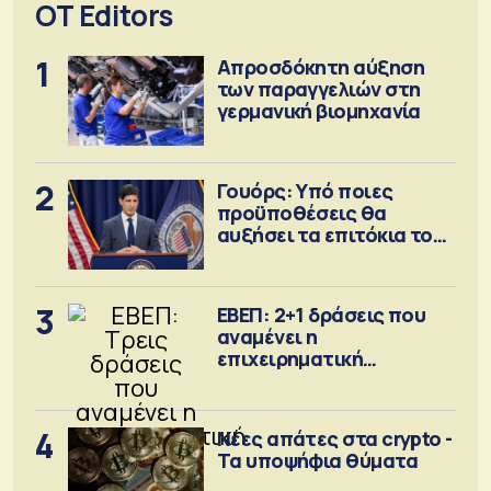
OT Editors
1
Απροσδόκητη αύξηση
των παραγγελιών στη
γερμανική βιομηχανία
2
Γουόρς: Υπό ποιες
προϋποθέσεις θα
αυξήσει τα επιτόκια τον
Σεπτέμβριο
3
ΕΒΕΠ: 2+1 δράσεις που
αναμένει η
επιχειρηματική
κοινότητα
4
Νέες απάτες στα crypto -
Τα υποψήφια θύματα