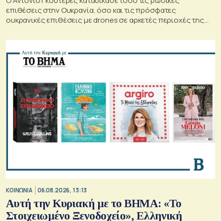
Ο Αντόνιο Γκουτέρες καταδίκασε τόσο τις ρωσικές
επιθέσεις στην Ουκρανία, όσο και τις πρόσφατες
ουκρανικές επιθέσεις με drones σε αρκετές περιοχές της
Ρωσίας, οι οποίες προκάλεσαν απώλειες μεταξύ αμάχων και
ζημιές σε μη στρατιωτικές υποδομές.
ΚΟΙΝΩΝΙΑ
06.08.2026, 13:13
Αυτή την Κυριακή με το ΒΗΜΑ: «Το
Στοιχειωμένο Ξενοδοχείο», Ελληνική