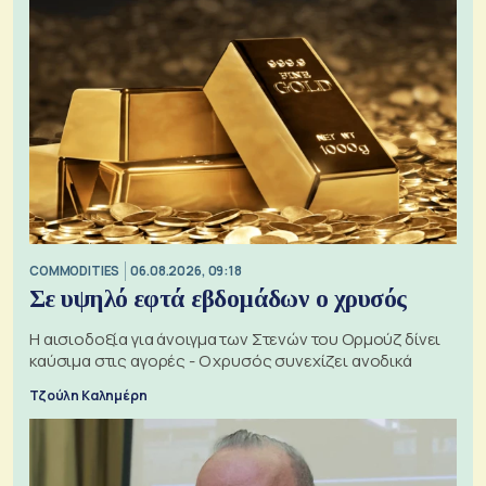
COMMODITIES
06.08.2026, 09:18
Σε υψηλό εφτά εβδομάδων ο χρυσός
Η αισιοδοξία για άνοιγμα των Στενών του Ορμούζ δίνει
καύσιμα στις αγορές - Ο χρυσός συνεχίζει ανοδικά
Τζούλη Καλημέρη