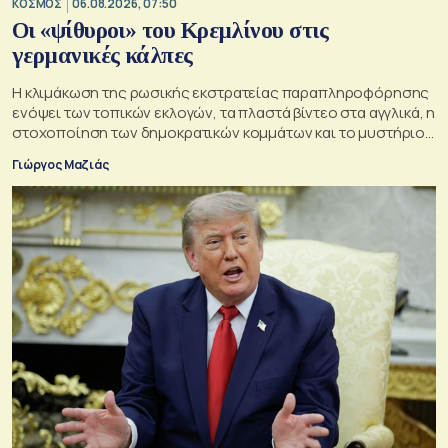
ΚΟΣΜΟΣ
06.08.2026, 07:50
Οι «ψίθυροι» του Κρεμλίνου στις
γερμανικές κάλπες
Η κλιμάκωση της ρωσικής εκστρατείας παραπληροφόρησης
ενόψει των τοπικών εκλογών, τα πλαστά βίντεο στα αγγλικά, η
στοχοποίηση των δημοκρατικών κομμάτων και το μυστήριο
της παράδοξης στρατηγικής.
Γιώργος Μαζιάς