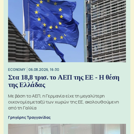
ECONOMY
06.08.2026, 16:30
Στα 18,8 τρισ. το ΑΕΠ της ΕΕ - Η θέση
της Ελλάδας
Με βάση το ΑΕΠ, η Γερμανία είχε τη μεγαλύτερη
οικονομία μεταξύ των χωρών της ΕΕ, ακολουθούμενη
από τη Γαλλία
Γρηγόρης Τραγγανίδας