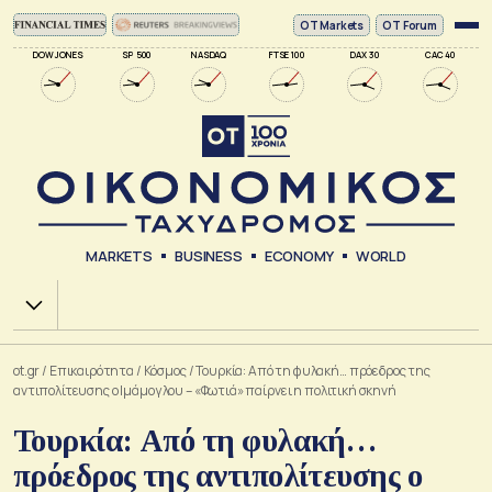
ΟΤ Markets
OT Forum
DOW JONES
SP 500
NASDAQ
FTSE 100
DAX 30
CAC 40
MARKETS
BUSINESS
ECONOMY
WORLD
Χ.Α.
ot.gr
/
Επικαιρότητα
/
Κόσμος
/
Τουρκία: Από τη φυλακή… πρόεδρος της
αντιπολίτευσης ο Ιμάμογλου – «Φωτιά» παίρνει η πολιτική σκηνή
Τουρκία: Από τη φυλακή…
πρόεδρος της αντιπολίτευσης ο