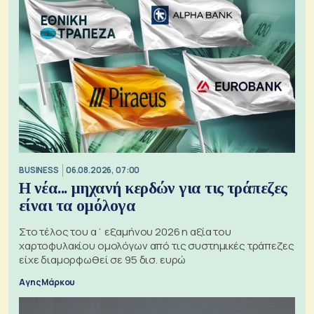
BUSINESS
06.08.2026, 07:00
Η νέα... μηχανή κερδών για τις τράπεζες
είναι τα ομόλογα
Στο τέλος του α΄ εξαμήνου 2026 η αξία του
χαρτοφυλακίου ομολόγων από τις συστημικές τράπεζες
είχε διαμορφωθεί σε 95 δισ. ευρώ
Αγης Μάρκου