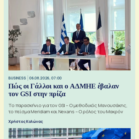
BUSINESS
06.08.2026, 07:00
Πώς οι Γάλλοι και ο ΑΔΜΗΕ έβαλαν
τον GSI στην πρίζα
Το παρασκήνιο για τον GSI – Ο μεθοδικός Μανουσάκης,
το πείσμα Meridiam και Nexans – Ο ρόλος του Μακρόν
Χρήστος Κολώνας