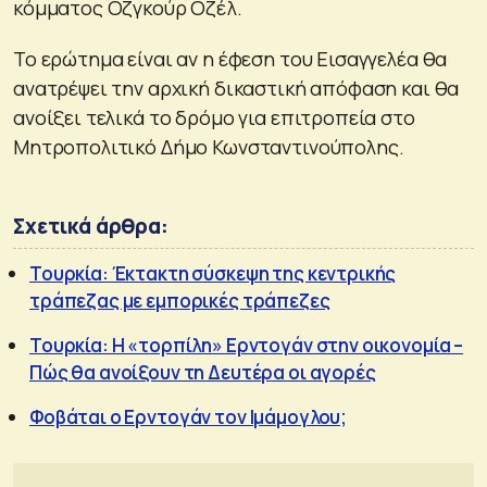
κόμματος Οζγκούρ Οζέλ.
Το ερώτημα είναι αν η έφεση του Εισαγγελέα θα
ανατρέψει την αρχική δικαστική απόφαση και θα
ανοίξει τελικά το δρόμο για επιτροπεία στο
Μητροπολιτικό Δήμο Κωνσταντινούπολης.
Σχετικά άρθρα:
Τουρκία: Έκτακτη σύσκεψη της κεντρικής
τράπεζας με εμπορικές τράπεζες
Τουρκία: Η «τορπίλη» Ερντογάν στην οικονομία –
Πώς θα ανοίξουν τη Δευτέρα οι αγορές
Φοβάται ο Ερντογάν τον Ιμάμογλου;