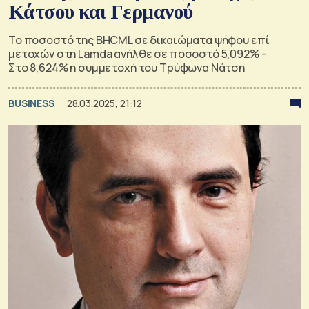
Κάτσου και Γερμανού
Το ποσοστό της BHCML σε δικαιώματα ψήφου επί
μετοχών στη Lamda ανήλθε σε ποσοστό 5,092% -
Στο 8,624% η συμμετοχή του Τρύφωνα Νάτση
BUSINESS
28.03.2025, 21:12