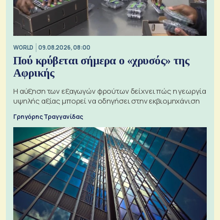
WORLD
09.08.2026, 08:00
Πού κρύβεται σήμερα ο «χρυσός» της
Αφρικής
Η αύξηση των εξαγωγών φρούτων δείχνει πώς η γεωργία
υψηλής αξίας μπορεί να οδηγήσει στην εκβιομηχάνιση
Γρηγόρης Τραγγανίδας