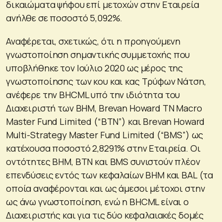
δικαιώματα ψήφου επί μετοχών στην Εταιρεία
ανήλθε σε ποσοστό 5,092%.
Αναφέρεται, σχετικώς, ότι η προηγούμενη
γνωστοποίηση σημαντικής συμμετοχής που
υποβλήθηκε τον Ιούλιο 2020 ως μέρος της
γνωστοποίησης των κου και κας Τρύφων Νάτση,
ανέφερε την BHCML υπό την ιδιότητα του
Διαχειριστή των ΒΗΜ, Brevan Howard TN Macro
Master Fund Limited (“BTN”) και Brevan Howard
Multi-Strategy Master Fund Limited (“BMS”) ως
κατέχουσα ποσοστό 2,8291% στην Εταιρεία. Οι
οντότητες BHM, BTN και BMS συνιστούν πλέον
επενδύσεις εντός των κεφαλαίων BHM και BAL (τα
οποία αναφέρονται και ως άμεσοι μέτοχοι στην
ως άνω γνωστοποίηση, ενώ η BHCML είναι ο
Διαχειριστής και για τις δύο κεφαλαιακές δομές