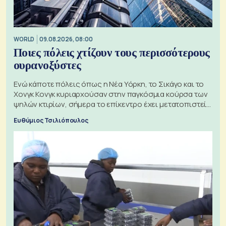
WORLD
09.08.2026, 08:00
Ποιες πόλεις χτίζουν τους περισσότερους
ουρανοξύστες
Ενώ κάποτε πόλεις όπως η Νέα Υόρκη, το Σικάγο και το
Χονγκ Κονγκ κυριαρχούσαν στην παγκόσμια κούρσα των
ψηλών κτιρίων, σήμερα το επίκεντρο έχει μετατοπιστεί
προς την Ασία
Ευθύμιος Τσιλιόπουλος