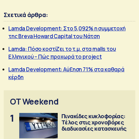
Σχετικά άρθρα:
Lamda Development: Στο 5,092% η συμμετοχή
της Breva Howard Capital του Νάτση
Lamda: Πόσο κοστίζει το τ.μ. στα malls του
Ελληνικού – Πώς προχωρά το project
Lamda Development: Αύξηση 71% στα καθαρά
κέρδη
OT Weekend
1
Πινακίδες κυκλοφορίας:
Τέλος στις χρονοβόρες
διαδικασίες κατασκευής