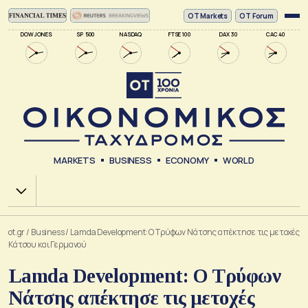
ΟΤ Markets
OT Forum
DOW JONES
SP 500
NASDAQ
FTSE 100
DAX 30
CAC 40
MARKETS
BUSINESS
ECONOMY
WORLD
Χ.Α.
ot.gr
/
Business
/
Lamda Development: Ο Τρύφων Νάτσης απέκτησε τις μετοχές
Κάτσου και Γερμανού
Lamda Development: Ο Τρύφων
Νάτσης απέκτησε τις μετοχές