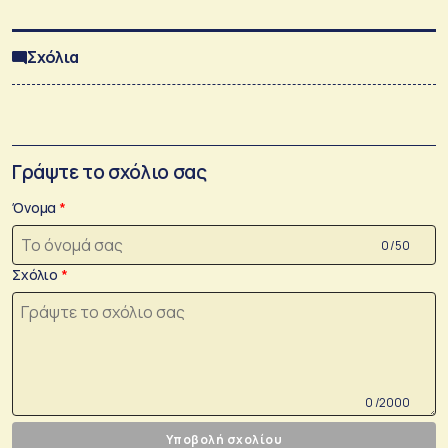
Σχόλια
Γράψτε το σχόλιο σας
Όνομα
0 /50
Σχόλιο
0 /2000
Υποβολή σχολίου