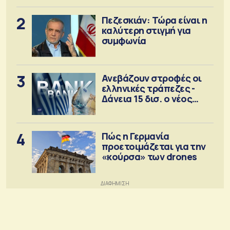
2
Πεζεσκιάν: Τώρα είναι η
καλύτερη στιγμή για
συμφωνία
3
Ανεβάζουν στροφές οι
ελληνικές τράπεζες -
Δάνεια 15 δισ. ο νέος
στόχος
4
Πώς η Γερμανία
προετοιμάζεται για την
«κούρσα» των drones