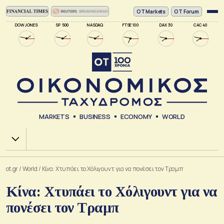
ΟΤ Markets
OT Forum
DOW JONES
SP 500
NASDAQ
FTSE 100
DAX 30
CAC 40
MARKETS
BUSINESS
ECONOMY
WORLD
Χ.Α.
ot.gr
/
World
/
Κίνα: Χτυπάει το Χόλιγουντ για να πονέσει τον Τραμπ
Κίνα: Χτυπάει το Χόλιγουντ για να
πονέσει τον Τραμπ