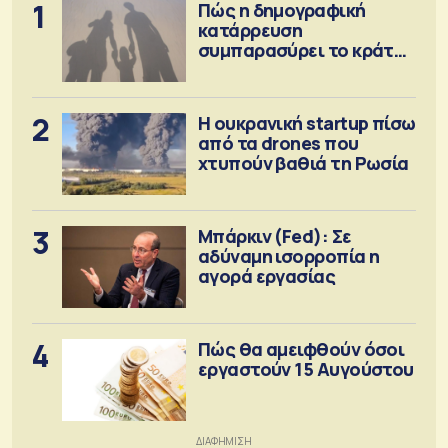
1
Πώς η δημογραφική
κατάρρευση
συμπαρασύρει το κράτος
πρόνοιας
2
Η ουκρανική startup πίσω
από τα drones που
χτυπούν βαθιά τη Ρωσία
3
Μπάρκιν (Fed): Σε
αδύναμη ισορροπία η
αγορά εργασίας
4
Πώς θα αμειφθούν όσοι
εργαστούν 15 Αυγούστου