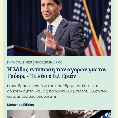
FINANCIAL TIMES
08.08.2026, 07:00
Η λάθος εντύπωση των αγορών για τον
Γούορς - Τι λέει ο Ελ Εριάν
Η αντίδραση εναντίον του προέδρου της Fed είναι
αδικαιολόγητη, καθώς προωθεί μια μεταρρύθμιση που
είναι απολύτως απαραίτητη
Mohamed El Erian