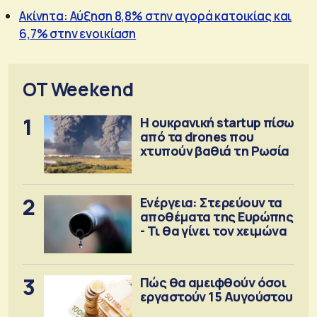
Ακίνητα: Αύξηση 8,8% στην αγορά κατοικίας και
6,7% στην ενοικίαση
OT Weekend
1
Η ουκρανική startup πίσω
από τα drones που
χτυπούν βαθιά τη Ρωσία
2
Ενέργεια: Στερεύουν τα
αποθέματα της Ευρώπης
- Τι θα γίνει τον χειμώνα
3
Πώς θα αμειφθούν όσοι
εργαστούν 15 Αυγούστου