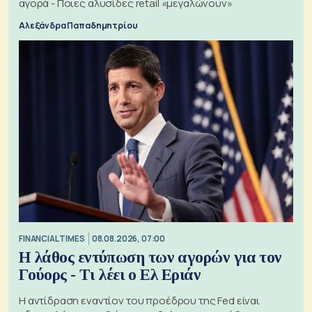
αγορά - Ποιες αλυσίδες retail «μεγαλώνουν»
Αλεξάνδρα Παπαδημητρίου
FINANCIAL TIMES
08.08.2026, 07:00
Η λάθος εντύπωση των αγορών για τον
Γούορς - Τι λέει ο Ελ Εριάν
Η αντίδραση εναντίον του προέδρου της Fed είναι