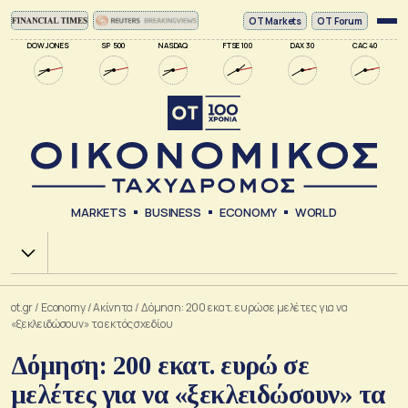
ΟΤ Markets
OT Forum
DOW JONES
SP 500
NASDAQ
FTSE 100
DAX 30
CAC 40
MARKETS
BUSINESS
ECONOMY
WORLD
Χ.Α.
ot.gr
/
Economy
/
Ακίνητα
/
Δόμηση: 200 εκατ. ευρώ σε μελέτες για να
«ξεκλειδώσουν» τα εκτός σχεδίου
Δόμηση: 200 εκατ. ευρώ σε
μελέτες για να «ξεκλειδώσουν» τα