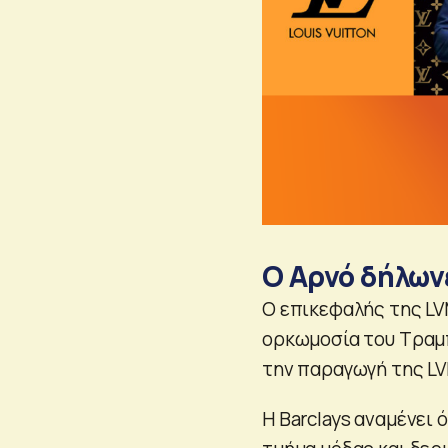
Ο Αρνό δήλων
Ο επικεφαλής της L
ορκωμοσία του Τραμπ
την παραγωγή της LV
Η Barclays αναμένει 