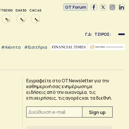
OT Forum
FTSE 100
DAX 30
CAC 40
Γ.Δ:
ΤΖΙΡΟΣ:
#Ακίνητα
#εισιτήρια
Εγγραφείτε στο OT Newsletter για την
καθημερινή σας ενημέρωση με
ειδήσεις από την οικονομία, τις
επιχειρήσεις, τις αγορές και τα διεθνή.