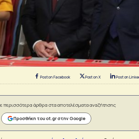
Post on Facebook
Post on X
Post on Linke
ε περισσότερα άρθρα στα αποτελέσματα αναζήτησης
Προσθήκη του ot.gr στην Google