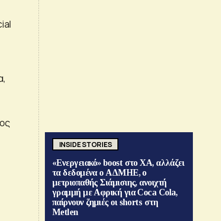
ial
α,
τος
INSIDE STORIES
«Ενεργειακό» boost στο ΧΑ, αλλάζει
τα δεδομένα ο ΑΔΜΗΕ, ο
μετριοπαθής Σιάμισιης, ανοιχτή
γραμμή με Αφρική για Coca Cola,
παίρνουν ζημιές οι shorts στη
Metlen