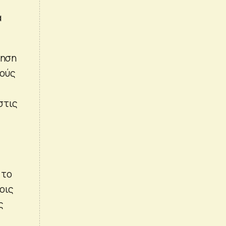
α
τηση
μούς
στις
 το
οις
ς