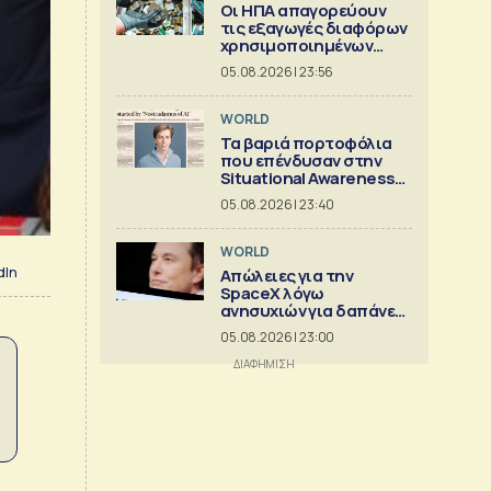
Οι ΗΠΑ απαγορεύουν
τις εξαγωγές διαφόρων
χρησιμοποιημένων
κρίσιμων ορυκτών
05.08.2026 | 23:56
WORLD
Τα βαριά πορτοφόλια
που επένδυσαν στην
Situational Awareness
πριν καταρρεύσει
05.08.2026 | 23:40
WORLD
dIn
Απώλειες για την
SpaceX λόγω
ανησυχιών για δαπάνες
ΑΙ
05.08.2026 | 23:00