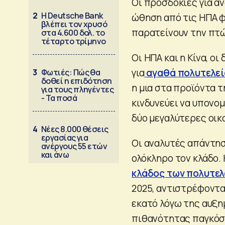
Οι προσδοκίες για α
2
Η Deutsche Bank
ώθηση από τις ΗΠΑ φ
βλέπει τον χρυσό
παρατείνουν την πτώ
στα 4.600 δολ. το
τέταρτο τρίμηνο
Οι ΗΠΑ και η Κίνα, ο
για
αγαθά πολυτελεί
3
Φωτιές: Πώς θα
δοθεί η επιδότηση
η μια στα προϊόντα 
για τους πληγέντες
- Τα ποσά
κινδυνεύει να υπονο
δύο μεγαλύτερες οικ
4
Νέες 8.000 θέσεις
εργασίας για
Οι αναλυτές απάντησ
ανέργους 55 ετών
και άνω
ολόκληρο τον κλάδο. 
κλάδος των πολυτε
2025, αντιστρέφοντα
εκατό λόγω της αυξη
πιθανότητας παγκόσ