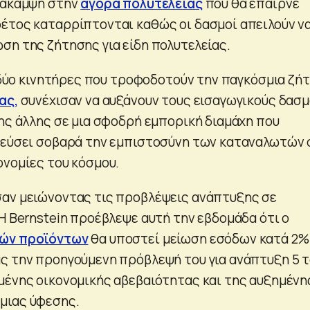
νάκαμψη στην
αγορά πολυτελείας
που θα έπαιρνε
έτος καταρρίπτονται καθώς οι δασμοί απειλούν ν
ση της ζήτησης για είδη πολυτελείας.
ι δύο κινητήρες που τροφοδοτούν την παγκόσμια ζή
ας,
συνέχισαν να αυξάνουν τους εισαγωγικούς δασ
της άλλης σε μια σφοδρή εμπορική διαμάχη που
μεύσει σοβαρά την εμπιστοσύνη των καταναλωτών 
ονομίες του κόσμου.
αν μειώνοντας τις προβλέψεις ανάπτυξης σε
Η Bernstein προέβλεψε αυτή την εβδομάδα ότι ο
λών προϊόντων
θα υποστεί μείωση εσόδων κατά 2%
ς την προηγούμενη πρόβλεψή του για ανάπτυξη 5 τ
μένης οικονομικής αβεβαιότητας και της αυξημένη
μιας ύφεσης.