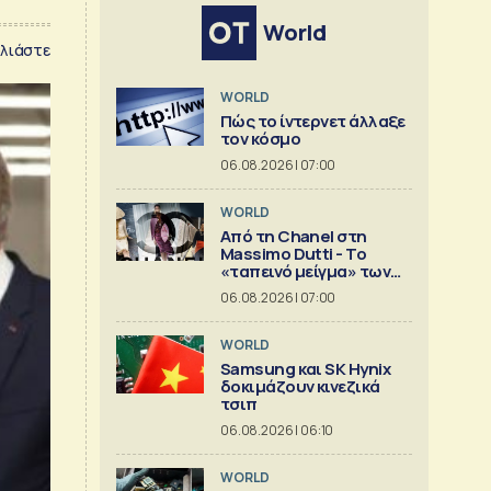
World
λιάστε
WORLD
Πώς το ίντερνετ άλλαξε
τον κόσμο
06.08.2026 | 07:00
WORLD
Από τη Chanel στη
Massimo Dutti - Το
«ταπεινό μείγμα» των
best seller
06.08.2026 | 07:00
WORLD
Samsung και SK Hynix
δοκιμάζουν κινεζικά
τσιπ
06.08.2026 | 06:10
WORLD