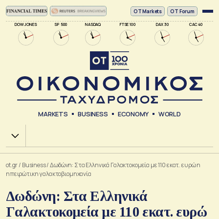
ΟΤ Markets
OT Forum
DOW JONES
SP 500
NASDAQ
FTSE 100
DAX 30
CAC 40
MARKETS
BUSINESS
ECONOMY
WORLD
Χ.Α.
ot.gr
/
Business
/
Δωδώνη: Στα Ελληνικά Γαλακτοκομεία με 110 εκατ. ευρώ η
ηπειρώτικη γαλακτοβιομηχανία
Δωδώνη: Στα Ελληνικά
Γαλακτοκομεία με 110 εκατ. ευρώ