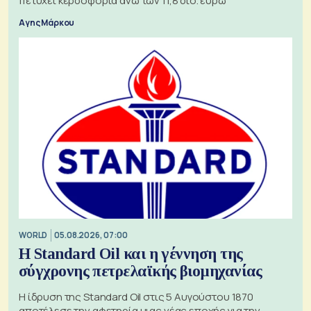
πετύχει κερδοφορία άνω των 11,8 δισ. ευρώ
Αγης Μάρκου
WORLD
05.08.2026, 07:00
Η Standard Oil και η γέννηση της
σύγχρονης πετρελαϊκής βιομηχανίας
Η ίδρυση της Standard Oil στις 5 Αυγούστου 1870
αποτέλεσε την αφετηρία μιας νέας εποχής για την