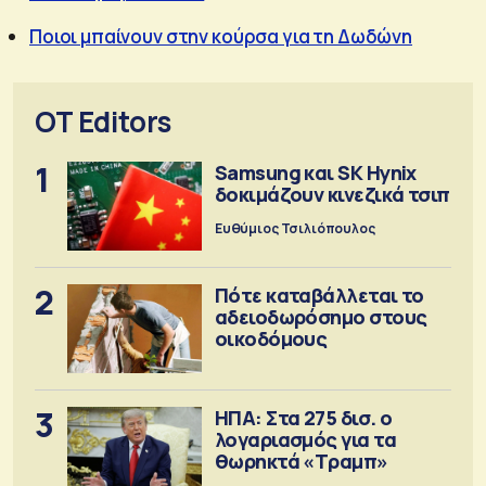
Ποιοι μπαίνουν στην κούρσα για τη Δωδώνη
OT Editors
1
Samsung και SK Hynix
δοκιμάζουν κινεζικά τσιπ
Ευθύμιος Τσιλιόπουλος
2
Πότε καταβάλλεται το
αδειοδωρόσημο στους
οικοδόμους
3
ΗΠΑ: Στα 275 δισ. ο
λογαριασμός για τα
θωρηκτά «Τραμπ»