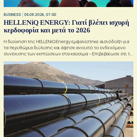
BUSINESS
06.08.2026, 07:00
HELLENiQ ENERGY: Γιατί βλέπει ισχυρή
κερδοφορία και μετά το 2026
Η διοίκηση της HELLENiQ Energy εμφανίστηκε αισιόδοξη για
τα περιθώρια διύλισης και άφησε ανοιχτό το ενδεχόμενο
συνέχισης των εκπτώσεων στα καύσιμα – Επιβεβαίωσε ότι το
γεωτρύπανο θα μπει το 2027 στο Βόρειο Ιόνιο