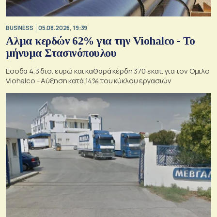
BUSINESS
05.08.2026, 19:39
Αλμα κερδών 62% για την Viohalco - Το
μήνυμα Στασινόπουλου
Εσοδα 4,3 δισ. ευρώ και καθαρά κέρδη 370 εκατ. για τον Ομιλο
Viohalco - Αύξηση κατά 14% του κύκλου εργασιών