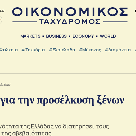
AQ
MARKETS
BUSINESS
ECONOMY
WORLD
Φτώχεια
#Τεκμήρια
#Ελαιόλαδο
#Μύκονος
#Διαμάντια
αλαίων
 για την προσέλκυση ξένων
ανότητα της Ελλάδας να διατηρήσει τους
 της αβεβαιότητας