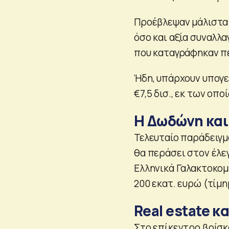
Προέβλεψαν μάλιστα 
όσο και αξία συναλλαγ
που καταγράφηκαν π
Ήδη, υπάρχουν υπογ
€7,5 δισ., εκ των οπο
Η Δωδώνη και 
Τελευταίο παράδειγμ
θα περάσει στον έλε
Ελληνικά Γαλακτοκομ
200 εκατ. ευρώ (τίμη
Real estate κ
Στο επίκεντρο βρίσκο