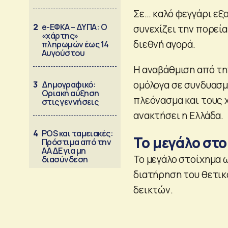
Σε… καλό φεγγάρι εξ
2
e-ΕΦΚΑ – ΔΥΠΑ: Ο
συνεχίζει την πορεί
«χάρτης»
διεθνή αγορά.
πληρωμών έως 14
Αυγούστου
Η αναβάθμιση από τη
ομόλογα σε συνδυασμ
3
Δημογραφικό:
Οριακή αύξηση
πλεόνασμα και τους 
στις γεννήσεις
ανακτήσει η Ελλάδα.
4
POS και ταμειακές:
Το μεγάλο στ
Πρόστιμα από την
ΑΑΔΕ για μη
Το μεγάλο στοίχημα ω
διασύνδεση
διατήρηση του θετι
δεικτών.