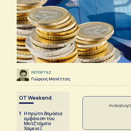
ΡΕΠΟΡΤΑΖ
Γιώργος Μανέττας
OT Weekend
Ανακαλύψτ
1
Η πρώτη δημόσια
εμφάνιση του
Μοτζτάμπα
Χαμενεΐ