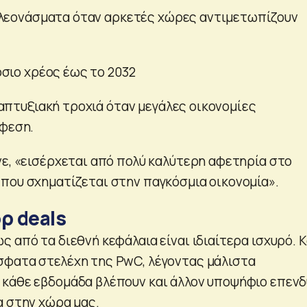
λεονάσματα όταν αρκετές χώρες αντιμετωπίζουν
.
σιο χρέος έως το 2032
πτυξιακή τροχιά όταν μεγάλες οικονομίες
ύφεση.
νε, «εισέρχεται από πολύ καλύτερη αφετηρία στο
που σχηματίζεται στην παγκόσμια οικονομία».
ρ deals
 από τα διεθνή κεφάλαια είναι ιδιαίτερα ισχυρό. Κ
σφατα στελέχη της PwC, λέγοντας μάλιστα
κάθε εβδομάδα βλέπουν και άλλον υποψήφιο επεν
α στην χώρα μας.