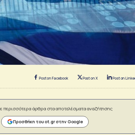
Post on Facebook
Post on X
Post on Linke
ε περισσότερα άρθρα στα αποτελέσματα αναζήτησης
Προσθήκη του ot.gr στην Google