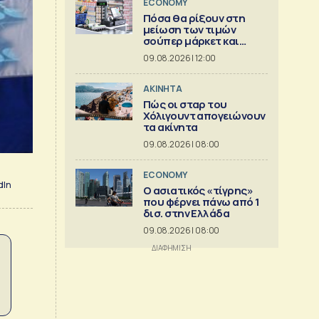
ECONOMY
Πόσα θα ρίξουν στη
μείωση των τιμών
σούπερ μάρκετ και
βιομηχανία
09.08.2026 | 12:00
ΑΚΙΝΗΤΑ
Πώς οι σταρ του
Χόλιγουντ απογειώνουν
τα ακίνητα
09.08.2026 | 08:00
ECONOMY
dIn
Ο ασιατικός «τίγρης»
που φέρνει πάνω από 1
δισ. στην Ελλάδα
09.08.2026 | 08:00