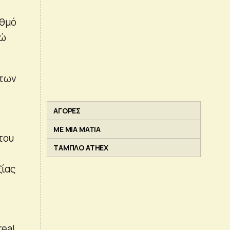
ιθμό
ρώ
 των
ΑΓΟΡΕΣ
ΜΕ ΜΙΑ ΜΑΤΙΑ
του
ΤΑΜΠΛΟ ATHEX
ξίας
real