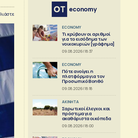
economy
λιάστε
ECONOMY
Τι κρύβουν οι αριθμοί
για το εισόδημα των
νοικοκυριών [γράφημα]
09.08.2026 | 18:37
ECONOMY
Πότε ανοίγει η
πλατφόρμα για τον
Προσωπικό Βοηθό
09.08.2026 | 18:18
ΑΚΙΝΗΤΑ
Σαρωτικοί έλεγχοι και
πρόστιμα για
ακαθάριστα οικόπεδα
09.08.2026 | 18:00