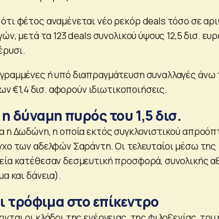
ότι φέτος αναμένεται νέο ρεκόρ deals τόσο σε αρ
ών, μετά τα 123 deals συνολικού ύψους 12,5 δισ. ευ
έρυσι.
εγραμμένες ή υπό διαπραγμάτευση συναλλαγές άνω
ίων €1,4 δισ. αφορούν ιδιωτικοποιήσεις.
η δύναμη πυρός του 1,5 δισ.
α η Δωδώνη, η οποία εκτός συγκλονιστικού απροόπ
γχο των αδελφών Σαράντη. Οι τελευταίοι μέσω της
εία κατέθεσαν δεσμευτική προσφορά, συνολικής α
μα και δάνεια).
αι τρόφιμα στο επίκεντρο
νται οι κλάδοι της ενέργειας, της φιλοξενίας, του 