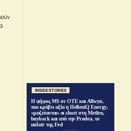
λούν
α
INSIDE STORIES
Η ψήφος MS σε ΟΤΕ και Allwyn,
που κρύβει αξία η HelleniQ Energy,
«μαζεύονται» οι short στη Metlen,
buyback και από την Prodea, το
unfair της Fed