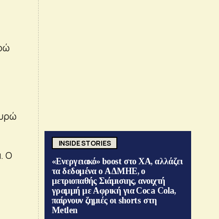
υρώ
ευρώ
INSIDE STORIES
. Ο
«Ενεργειακό» boost στο ΧΑ, αλλάζει
τα δεδομένα ο ΑΔΜΗΕ, ο
μετριοπαθής Σιάμισιης, ανοιχτή
γραμμή με Αφρική για Coca Cola,
παίρνουν ζημιές οι shorts στη
Metlen