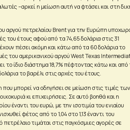
λωτές –αρκεί η μείωση αυτή να φτάσει και στη δικ
ου αργού πετρελαίου Brent για την Ευρώπη υποχωρ
ές του έτους αφού από τα 74,65 δολάρια στις 31
έχουν πέσει ακόμη και κάτω από τα 60 δολάρια το
μές του αμερικανικού αργού West Texas Intermediat
ι το ίδιο διάστημα 18,7% πέφτοντας κάτω και από 
 δολάρια το βαρέλι στις αρχές του έτους.
η που μπορεί να οδηγήσει σε μείωση στις τιμές τω
οικοκυριά κι επιχειρήσεις. Σε αυτό βοηθά και η
ου έναντι του ευρώ, με την ισοτιμία του ενιαίου
ισχυθεί φέτος από το 1,04 στο 1,13 έναντι του
γό πετρέλαιο τιμάται στις παγκόσμιες αγορές σε