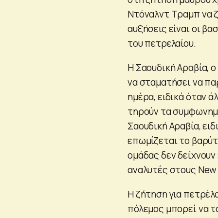
Ντόναλντ Τραμπ να 
αυξήσεις είναι οι β
του πετρελαίου.
Η Σαουδική Αραβία, ο
να σταματήσει να πα
ημέρα, ειδικά όταν ά
τηρούν τα συμφωνημ
Σαουδική Αραβία, ειδι
επωμίζεται το βαρύ
ομάδας δεν δείχνουν 
αναλυτές στους New 
Η ζήτηση για πετρέλα
πόλεμος μπορεί να τ