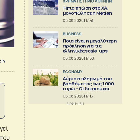
XΡΗΜΑΤΙΣΤΗΡΙΟ ΑΘΗΝΩΝ
Ήπια πτώση στο ΧΑ,
μονοπώλησε η Metlen
06.08.2026 | 17:41
BUSINESS
Ποια είναι η μεγαλύτερη
πρόκληση για τις
ελληνικές scale-ups
06.08.2026 | 17:30
dIn
ECONOMY
Αύριο η πληρωμή του
βοηθήματος έως 1.000
ευρώ – Oι δικαιούχοι
06.08.2026 | 17:16
γεί
 που