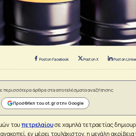
Post on Facebook
Post on X
Post on Linke
ε περισσότερα άρθρα στα αποτελέσματα αναζήτησης
Προσθήκη του ot.gr στην Google
μών του
πετρελαίου
σε χαμηλά τετραετίας δημιουρ
ανακοπεί, εν μέρει τουλάχιστον, η μεγάλη ακρίβεια