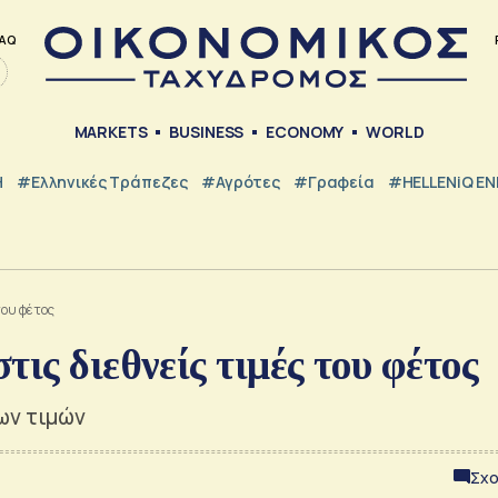
AQ
MARKETS
BUSINESS
ECONOMY
WORLD
Η
#ελληνικές Τράπεζες
#Αγρότες
#Γραφεία
#HELLENiQ E
του φέτος
ις διεθνείς τιμές του φέτος
ων τιμών
Σχο