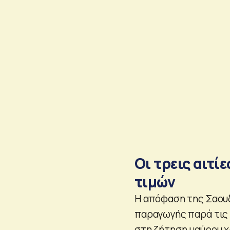
Οι τρεις αιτί
τιμών
Η απόφαση της Σαουδ
παραγωγής παρά τις 
στη ζήτηση μαύρου χ