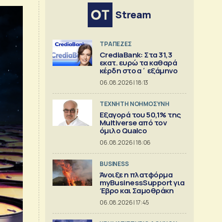
Stream
ΤΡΑΠΕΖΕΣ
CrediaBank: Στα 31,3
εκατ. ευρώ τα καθαρά
κέρδη στο α΄ εξάμηνο
06.08.2026 | 18:13
TΕΧΝΗΤΗ ΝΟΗΜΟΣΥΝΗ
Εξαγορά του 50,1% της
Multiverse από τον
όμιλο Qualco
06.08.2026 | 18:06
BUSINESS
Άνοιξε η πλατφόρμα
myBusinessSupport για
Έβρο και Σαμοθράκη
06.08.2026 | 17:45