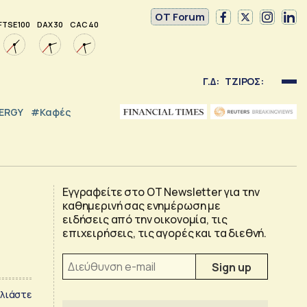
OT Forum
FTSE 100
DAX 30
CAC 40
Γ.Δ:
ΤΖΙΡΟΣ:
NERGY
#καφές
Εγγραφείτε στο OT Newsletter για την
καθημερινή σας ενημέρωση με
ειδήσεις από την οικονομία, τις
επιχειρήσεις, τις αγορές και τα διεθνή.
λιάστε