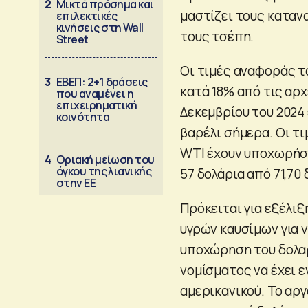
2
Μικτά πρόσημα και
μαστίζει τους κατανα
επιλεκτικές
κινήσεις στη Wall
τους τσέπη.
Street
Οι τιμές αναφοράς τ
3
ΕΒΕΠ: 2+1 δράσεις
κατά 18% από τις αρχ
που αναμένει η
επιχειρηματική
Δεκεμβρίου του 2024 
κοινότητα
βαρέλι σήμερα. Οι τι
WTI έχουν υποχωρήσε
4
Οριακή μείωση του
όγκου της λιανικής
57 δολάρια από 71,70
στην ΕΕ
Πρόκειται για εξέλιξ
υγρών καυσίμων για ν
υποχώρηση του δολαρί
νομίσματος να έχει εν
αμερικανικού. Το αρ