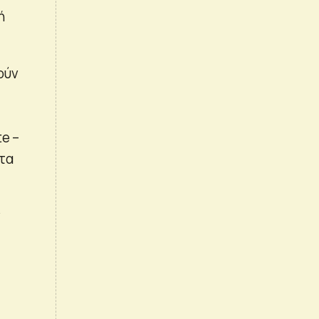
ή
ούν
e –
τα
ν