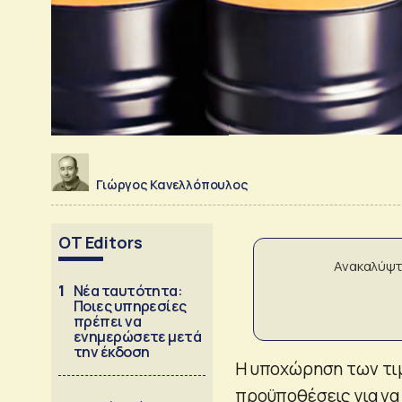
Γιώργος Κανελλόπουλος
OT Editors
Ανακαλύψτ
1
Νέα ταυτότητα:
Ποιες υπηρεσίες
πρέπει να
ενημερώσετε μετά
την έκδοση
Η υποχώρηση των τι
προϋποθέσεις για να 