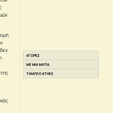
ς
ιμών
θυμη
ην
 δεν
ΑΓΟΡΕΣ
η
υ
ΜΕ ΜΙΑ ΜΑΤΙΑ
 της
ΤΑΜΠΛΟ ATHEX
ικός