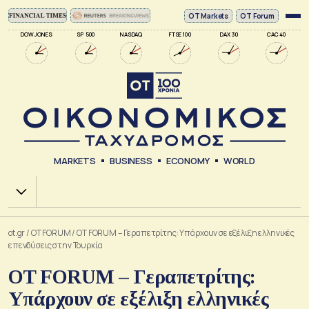
ΟΤ Markets
OT Forum
DOW JONES
SP 500
NASDAQ
FTSE 100
DAX 30
CAC 40
MARKETS
BUSINESS
ECONOMY
WORLD
Χ.Α.
ot.gr
/
OT FORUM
/
OT FORUM – Γεραπετρίτης: Υπάρχουν σε εξέλιξη ελληνικές
επενδύσεις στην Τουρκία
OT FORUM – Γεραπετρίτης:
Υπάρχουν σε εξέλιξη ελληνικές