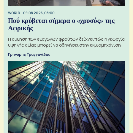
WORLD
09.08.2026, 08:00
Πού κρύβεται σήμερα ο «χρυσός» της
Αφρικής
Η αύξηση των εξαγωγών φρούτων δείχνει πώς η γεωργία
υψηλής αξίας μπορεί να οδηγήσει στην εκβιομηχάνιση
Γρηγόρης Τραγγανίδας