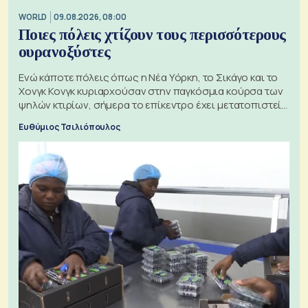
WORLD
09.08.2026, 08:00
Ποιες πόλεις χτίζουν τους περισσότερους
ουρανοξύστες
Ενώ κάποτε πόλεις όπως η Νέα Υόρκη, το Σικάγο και το
Χονγκ Κονγκ κυριαρχούσαν στην παγκόσμια κούρσα των
ψηλών κτιρίων, σήμερα το επίκεντρο έχει μετατοπιστεί
προς την Ασία
Ευθύμιος Τσιλιόπουλος