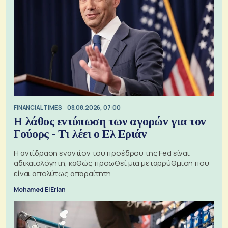
FINANCIAL TIMES
08.08.2026, 07:00
Η λάθος εντύπωση των αγορών για τον
Γούορς - Τι λέει ο Ελ Εριάν
Η αντίδραση εναντίον του προέδρου της Fed είναι
αδικαιολόγητη, καθώς προωθεί μια μεταρρύθμιση που
είναι απολύτως απαραίτητη
Mohamed El Erian