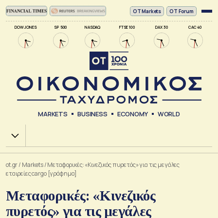
ΟΤ Markets
OT Forum
DOW JONES
SP 500
NASDAQ
FTSE 100
DAX 30
CAC 40
MARKETS
BUSINESS
ECONOMY
WORLD
Χ.Α.
ot.gr
/
Markets
/
Μεταφορικές: «Κινεζικός πυρετός» για τις μεγάλες
εταιρείες cargo [γράφημα]
Μεταφορικές: «Κινεζικός
πυρετός» για τις μεγάλες