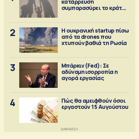
κατάρρευση
συμπαρασύρει το κράτος
πρόνοιας
2
Η ουκρανική startup πίσω
από τα drones που
χτυπούν βαθιά τη Ρωσία
3
Μπάρκιν (Fed): Σε
αδύναμη ισορροπία η
αγορά εργασίας
4
Πώς θα αμειφθούν όσοι
εργαστούν 15 Αυγούστου