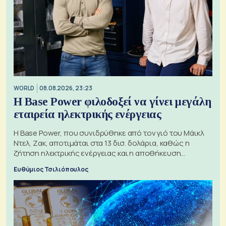
WORLD
08.08.2026, 23:23
Η Base Power φιλοδοξεί να γίνει μεγάλη
εταιρεία ηλεκτρικής ενέργειας
Η Base Power, που συνιδρύθηκε από τον γιό του Μάικλ
Ντελ, Ζακ, αποτιμάται στα 13 δισ. δολάρια, καθώς η
ζήτηση ηλεκτρικής ενέργειας και η αποθήκευση
μπαταριών αυξάνονται
Ευθύμιος Τσιλιόπουλος