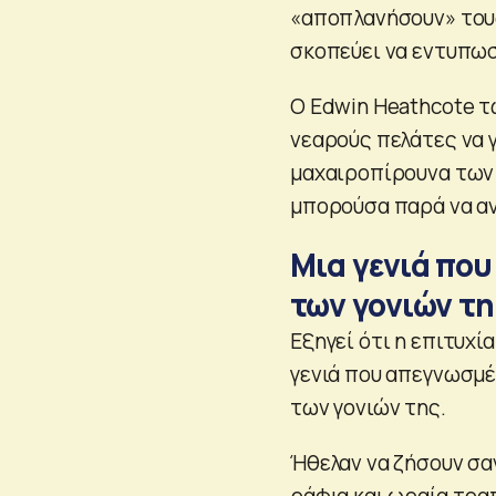
«αποπλανήσουν» τους
σκοπεύει να εντυπωσ
Ο Edwin Heathcote τ
νεαρούς πελάτες να γ
μαχαιροπίρουνα των 
μπορούσα παρά να αν
Μια γενιά που
των γονιών τ
Εξηγεί ότι η επιτυχί
γενιά που απεγνωσμέ
των γονιών της.
Ήθελαν να ζήσουν σα
ράφια και ωραία τραπ