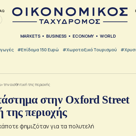
AQ
MARKETS
BUSINESS
ECONOMY
WORLD
γωγές
#Επίδομα 150 Ευρώ
#Χωροταξικό Τουρισμού
#Χρυσή
ει» την αισθητική της περιοχής
τάστημα στην Oxford Street
ή της περιοχής
 κάποτε φημιζόταν για τα πολυτελή