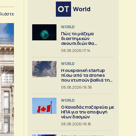
World
λιάστε
WORLD
Πώς το μάζεμα
διαστημικών
σκουπιδιών θα
μπορούσε να εξελιχθεί
08.08.2026 | 17:14
σε μια μεγάλη
επιχείρηση
WORLD
Η ουκρανική startup
πίσω από τα drones
που χτυπούν βαθιά τη
Ρωσία
08.08.2026 | 16:36
WORLD
Ο Καναδάς παζαρεύει με
ΗΠΑ για την αποφυγή
νέων δασμών
08.08.2026 | 16:18