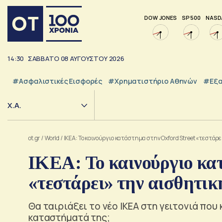
DOW JONES
SP 500
NASD
14:30
ΣΑΒΒΑΤΟ
08
ΑΥΓΟΥΣΤΟΥ
2026
#Ασφαλιστικές Εισφορές
#Χρηματιστήριο Αθηνών
#εξα
Χ.Α.
ot.gr
/
World
/
IKEA: Το καινούργιο κατάστημα στην Oxford Street «τεστάρ
IKEA: Το καινούργιο κα
«τεστάρει» την αισθητικ
Θα ταιριάξει το νέο ΙΚΕΑ στη γειτονιά που
καταστήματά της;