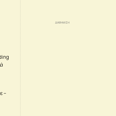
ding
λά
ε –