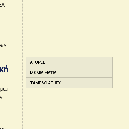
ΕΑ
ς
δεν
ΑΓΟΡΕΣ
ική
ΜΕ ΜΙΑ ΜΑΤΙΑ
ΤΑΜΠΛΟ ATHEX
μια
ν
gs,