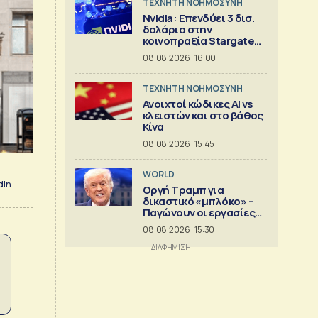
TΕΧΝΗΤΗ ΝΟΗΜΟΣΥΝΗ
Nvidia: Επενδύει 3 δισ.
δολάρια στην
κοινοπραξία Stargate
για κέντρα δεδομένων
08.08.2026 | 16:00
TΕΧΝΗΤΗ ΝΟΗΜΟΣΥΝΗ
Ανοιχτοί κώδικες AI vs
κλειστών και στο βάθος
Κίνα
08.08.2026 | 15:45
WORLD
dIn
Οργή Τραμπ για
δικαστικό «μπλόκο» -
Παγώνουν οι εργασίες
στη νέα αίθουσα
08.08.2026 | 15:30
δεξιώσεων