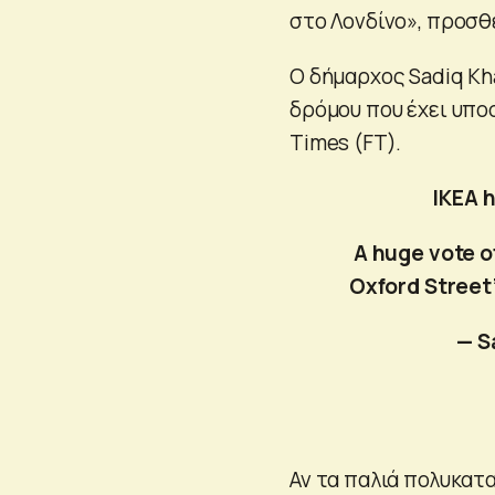
στο Λονδίνο», προσθ
Ο δήμαρχος Sadiq Kh
δρόμου που έχει υποσ
Times (FT).
IKEA h
A huge vote o
Oxford Street’
— S
Αν τα παλιά πολυκατ