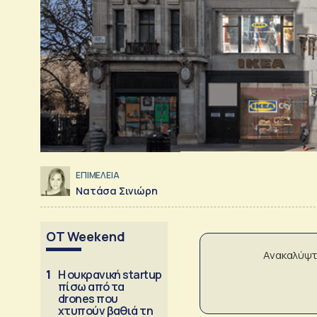
ΕΠΙΜΕΛΕΙΑ
Νατάσα Σινιώρη
OT Weekend
Ανακαλύψτ
1
Η ουκρανική startup
πίσω από τα
drones που
χτυπούν βαθιά τη