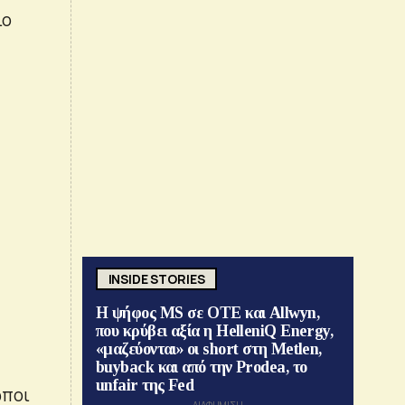
ιο
ς
INSIDE STORIES
Η ψήφος MS σε ΟΤΕ και Allwyn,
που κρύβει αξία η HelleniQ Energy,
«μαζεύονται» οι short στη Metlen,
buyback και από την Prodea, το
unfair της Fed
ωποι