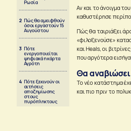
Ρωσία
Αν και το άνοιγμα το
καθυστέρησε περίπου 
2
Πώς θα αμειφθούν
όσοι εργαστούν 15
Αυγούστου
Πώς θα ταιριάξει άρα
«φιλοξενούσε» καταστ
και Heals, οι βιτρίν
3
Πότε
ενεργοποιείται
που αργότερα εισήγα
ψηφιακά η κάρτα
Αγρότη
Θα αναβιώσει 
4
Πότε ξεκινούν οι
Το νέο κατάστημα έχ
αιτήσεις
και πιο πριν το πολυ
αποζημίωσης
στους
πυρόπληκτους