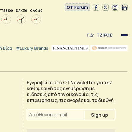
OT Forum
FTSE 100
DAX 30
CAC 40
Γ.Δ:
ΤΖΙΡΟΣ:
 Βίζα
#luxury Brands
Εγγραφείτε στο OT Newsletter για την
καθημερινή σας ενημέρωση με
ειδήσεις από την οικονομία, τις
επιχειρήσεις, τις αγορές και τα διεθνή.