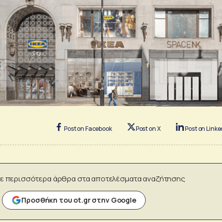
Post on Facebook
Post on X
Post on Linke
ε περισσότερα άρθρα στα αποτελέσματα αναζήτησης
Προσθήκη του ot.gr στην Google