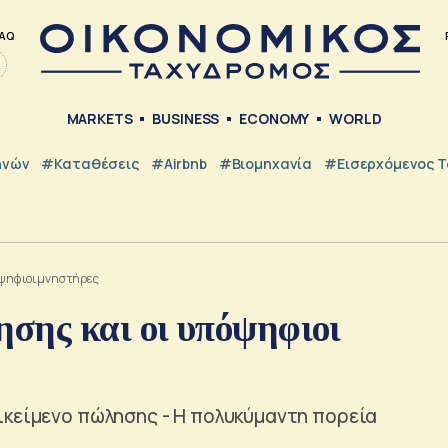
AQ
MARKETS
BUSINESS
ECONOMY
WORLD
ηνών
#Καταθέσεις
#Airbnb
#Βιομηχανία
#εισερχόμενος Τ
όψηφιοι μνηστήρες
σης και οι υπόψηφιοι
ικείμενο πώλησης - Η πολυκύμαντη πορεία