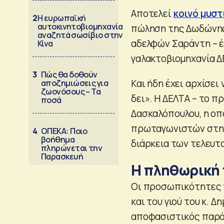
Αποτελεί
κοινό μυστ
2
Η ευρωπαϊκή
αυτοκινητοβιομηχανία
πώληση της Δωδώνη
αναζητά σωσίβιο στην
αδελφών Σαράντη – έ
Κίνα
γαλακτοβιομηχανία Δ
3
Πώς θα δοθούν
Και ήδη έχει αρχίσει
αποζημιώσεις για
ζωονόσους – Τα
δει». Η ΔΕΛΤΑ – το 
ποσά
Δασκαλόπουλου, η οπο
πρωταγωνιστών στην 
4
ΟΠΕΚΑ: Ποιο
βοήθημα
διάρκεια των τελευτ
πληρώνεται την
Παρασκευή
Η πληθωρική
Οι προσωπικότητες τ
και του γιού του κ. 
αποφασιστικός παρά