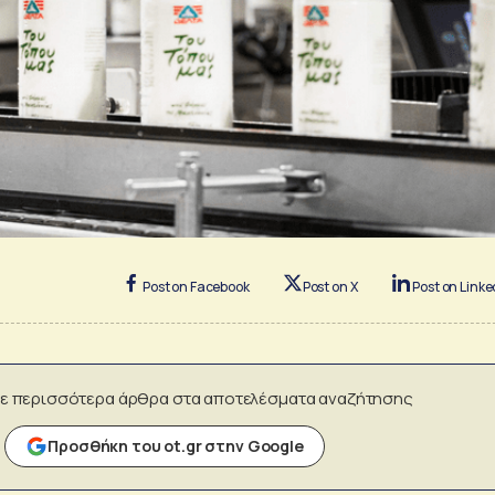
Post on Facebook
Post on X
Post on Linke
ε περισσότερα άρθρα στα αποτελέσματα αναζήτησης
Προσθήκη του ot.gr στην Google