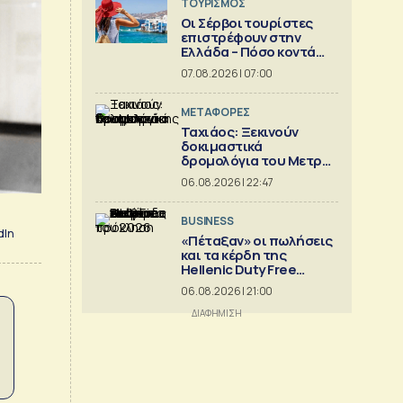
ΤΟΥΡΙΣΜΟΣ
Οι Σέρβοι τουρίστες
επιστρέφουν στην
Ελλάδα – Πόσο κοντά
είναι στο 1 εκατ.
07.08.2026 | 07:00
ΜΕΤΑΦΟΡΕΣ
Ταχιάος: Ξεκινούν
δοκιμαστικά
δρομολόγια του Μετρό
Θεσσαλονίκης προς
06.08.2026 | 22:47
Καλαμαριά
BUSINESS
dIn
«Πέταξαν» οι πωλήσεις
και τα κέρδη της
Hellenic Duty Free
Shops
06.08.2026 | 21:00