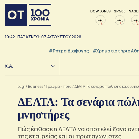
DOW JONES
SP 500
NASD
10:42
ΠΑΡΑΣΚΕΥΗ
07
ΑΥΓΟΥΣΤΟΥ
2026
#ρήτρα Διαφυγής
#Χρηματιστήριο Αθ
Χ.Α.
ot.gr
/
Business
/
Τρόφιμα – ποτά
/
ΔΕΛΤΑ: Τα σενάρια πώλησης και οι υπ
ΔΕΛΤΑ: Τα σενάρια πώλη
μνηστήρες
Πώς έφθασε η ΔΕΛΤΑ να αποτελεί ξανά αντ
της εταιρείας και οι πρωταγωνιστές