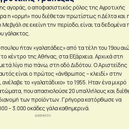
ς αγοράς, ο αποφασιστικός ρόλος της Αγροτικής
ερα η «ορμή» που διέθεταν πρωτίστως η Δέλτα και 
 Μεβγάλ σε εκείνη την περίοδο, είναι τα δεδομένα 
ου γάλακτος.
όπουλου ήταν «γαλατάδες» από τα τέλη του 19ου αι
το κέντρο της Αθήνας, στα Εξάρχεια. Αρχικά στη
ετά λίγο πιο πάνω, στη οδό Διδότου. Ο Αριστείδης
αυτός είναι ο πρώτος «άνθρωπος – κλειδί» στην
, ανέλαβε το «γαλατάδικο» το 1955. Ηταν ένα μικρό
ατώματα, που απασχολούσε 20 υπαλλήλους και διέθ
η διανομή των προϊόντων. Γρήγορα κατόρθωσε να
.000 – 3.000 οκάδες γάλα καθημερινά.