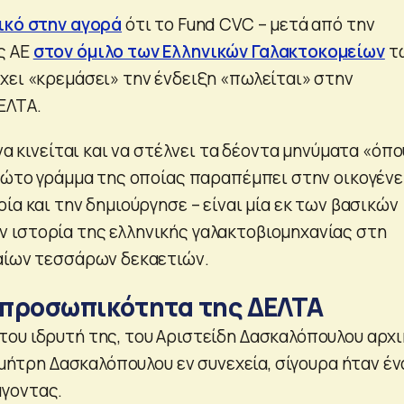
ικό στην αγορά
ότι το Fund CVC – μετά από την
ς ΑΕ
στον όμιλο των Ελληνικών Γαλακτοκομείων
τ
χει «κρεμάσει» την ένδειξη «πωλείται» στην
ΕΛΤΑ.
 να κινείται και να στέλνει τα δέοντα μηνύματα «όπο
πρώτο γράμμα της οποίας παραπέμπει στην οικογένε
ία και την δημιούργησε – είναι μία εκ των βασικών
ιστορία της ελληνικής γαλακτοβιομηχανίας στη
αίων τεσσάρων δεκαετιών.
 προσωπικότητα της ΔΕΛΤΑ
ου ιδρυτή της, του Αριστείδη Δασκαλόπουλου αρχι
Δημήτρη Δασκαλόπουλου εν συνεχεία, σίγουρα ήταν έ
γοντας.