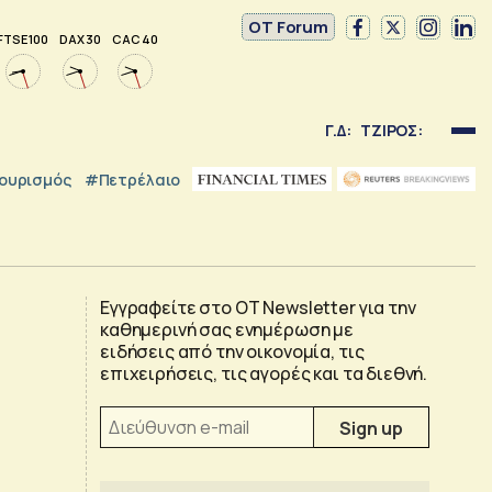
OT Forum
FTSE 100
DAX 30
CAC 40
Γ.Δ:
ΤΖΙΡΟΣ:
ουρισμός
#Πετρέλαιο
Εγγραφείτε στο OT Newsletter για την
καθημερινή σας ενημέρωση με
ειδήσεις από την οικονομία, τις
επιχειρήσεις, τις αγορές και τα διεθνή.