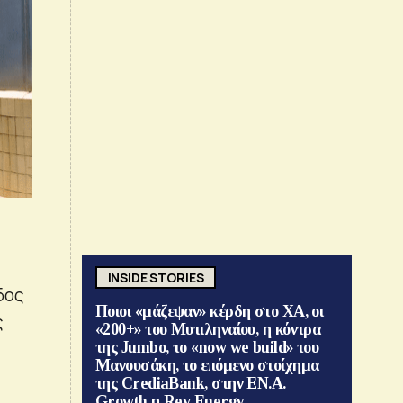
INSIDE STORIES
δος
Ποιοι «μάζεψαν» κέρδη στο ΧΑ, οι
ς
«200+» του Μυτιληναίου, η κόντρα
της Jumbo, το «now we build» του
Μανουσάκη, το επόμενο στοίχημα
της CrediaBank, στην ΕΝ.Α.
Growth η Rev Energy