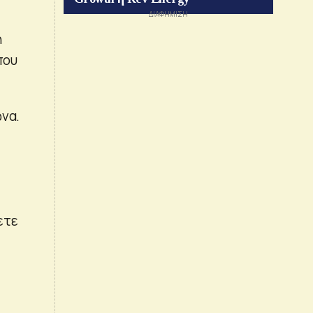
η
που
ώνα.
ετε