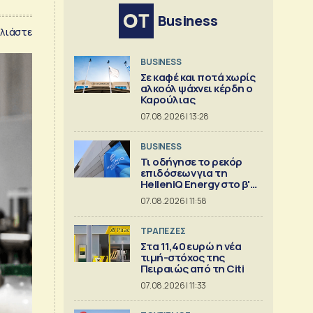
Business
λιάστε
BUSINESS
Σε καφέ και ποτά χωρίς
αλκοόλ ψάχνει κέρδη ο
Καρούλιας
07.08.2026 | 13:28
BUSINESS
Τι οδήγησε το ρεκόρ
επιδόσεων για τη
HelleniQ Energy στο β'
τρίμηνο
07.08.2026 | 11:58
ΤΡΑΠΕΖΕΣ
Στα 11,40 ευρώ η νέα
τιμή-στόχος της
Πειραιώς από τη Citi
07.08.2026 | 11:33