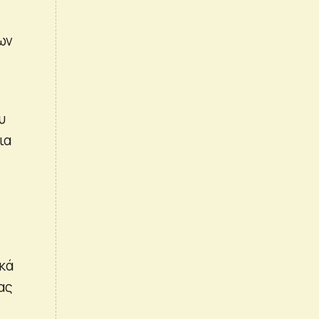
ων
υ
ια
κά
νας