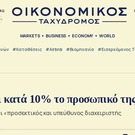
AQ
MARKETS
BUSINESS
ECONOMY
WORLD
ηνών
#Καταθέσεις
#Airbnb
#Βιομηχανία
#εισερχόμενος Τ
ι κατά 10% το προσωπικό τη
ναι «προσεκτικός και υπεύθυνος διαχειριστής