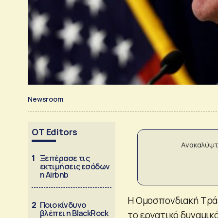
Newsroom
OT Editors
Ανακαλύψτ
1
Ξεπέρασε τις
εκτιμήσεις εσόδων
η Airbnb
Η Ομοσπονδιακή Τράπ
2
Ποιο κίνδυνο
βλέπει η BlackRock
το εργατικό δυναμικό