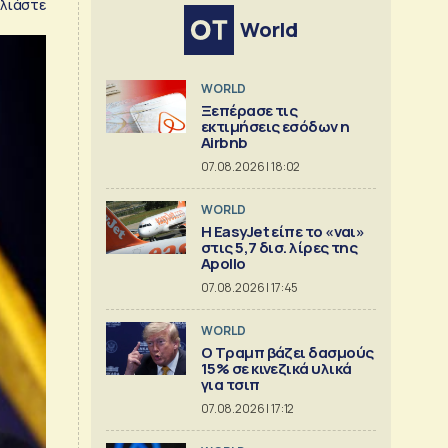
λιάστε
World
WORLD
Ξεπέρασε τις
εκτιμήσεις εσόδων η
Airbnb
07.08.2026 | 18:02
WORLD
Η EasyJet είπε το «ναι»
στις 5,7 δισ. λίρες της
Apollo
07.08.2026 | 17:45
WORLD
Ο Τραμπ βάζει δασμούς
15% σε κινεζικά υλικά
για τσιπ
07.08.2026 | 17:12