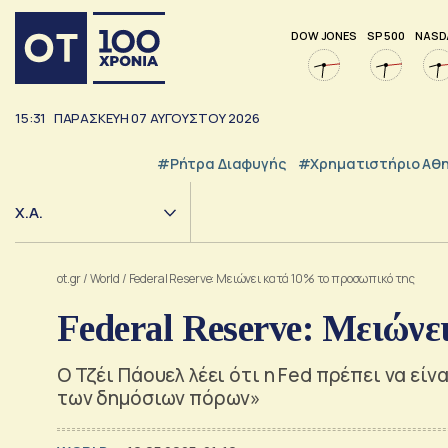
DOW JONES
SP 500
NASD
15:31
ΠΑΡΑΣΚΕΥΗ
07
ΑΥΓΟΥΣΤΟΥ
2026
#ρήτρα Διαφυγής
#Χρηματιστήριο Αθ
Χ.Α.
ot.gr
/
World
/
Federal Reserve: Μειώνει κατά 10% το προσωπικό της
Federal Reserve: Μειώνε
Ο Τζέι Πάουελ λέει ότι η Fed πρέπει να εί
των δημόσιων πόρων»