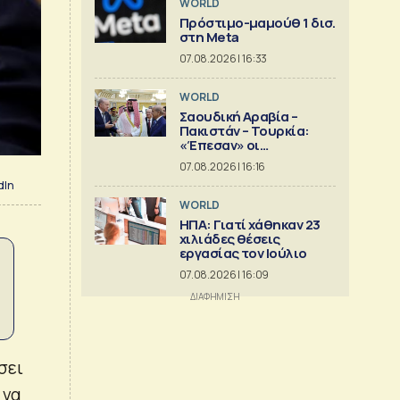
WORLD
Πρόστιμο-μαμούθ 1 δισ.
στη Meta
07.08.2026 | 16:33
WORLD
Σαουδική Αραβία –
Πακιστάν – Τουρκία:
«Έπεσαν» οι
υπογραφές στην «κοινή
07.08.2026 | 16:16
αμυντική συμφωνία της
dIn
Μέκκας»
WORLD
ΗΠΑ: Γιατί χάθηκαν 23
χιλιάδες θέσεις
εργασίας τον Ιούλιο
07.08.2026 | 16:09
σει
 να