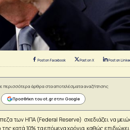
Post on Facebook
Post on X
Post on Linke
ε περισσότερα άρθρα στα αποτελέσματα αναζήτησης
Προσθήκη του ot.gr στην Google
εζα των ΗΠΑ (Federal Reserve) σχεδιάζει να μειώ
 της κατά 10% τα επόμενα χρόνια, καθώς επιδιώκει