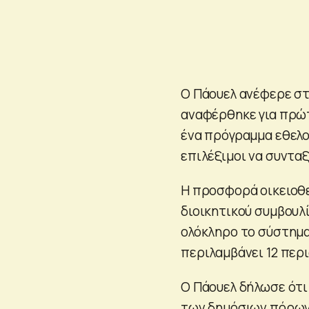
Ο Πάουελ ανέφερε στ
αναφέρθηκε για πρώτ
ένα πρόγραμμα εθελο
επιλέξιμοι να συνταξ
Η προσφορά οικειοθε
διοικητικού συμβουλί
ολόκληρο το σύστημα
περιλαμβάνει 12 περ
Ο Πάουελ δήλωσε ότι
των δημόσιων πόρων»