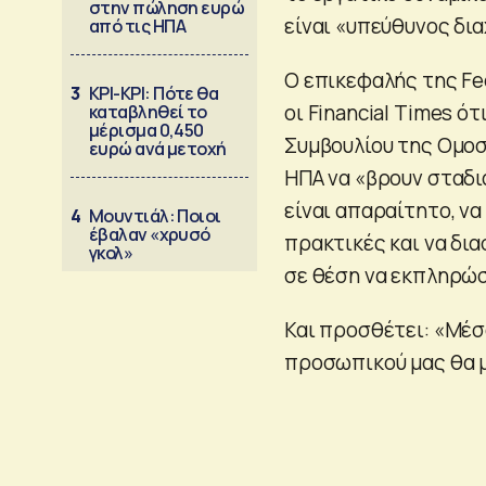
στην πώληση ευρώ
είναι «υπεύθυνος δι
από τις ΗΠΑ
Ο επικεφαλής της Fed
3
ΚΡΙ-ΚΡΙ: Πότε θα
οι Financial Times ό
καταβληθεί το
μέρισμα 0,450
Συμβουλίου της Ομοσ
ευρώ ανά μετοχή
ΗΠΑ να «βρουν σταδι
είναι απαραίτητο, ν
4
Μουντιάλ: Ποιοι
έβαλαν «χρυσό
πρακτικές και να δι
γκολ»
σε θέση να εκπληρώσ
Και προσθέτει: «Μέσ
προσωπικού μας θα μ