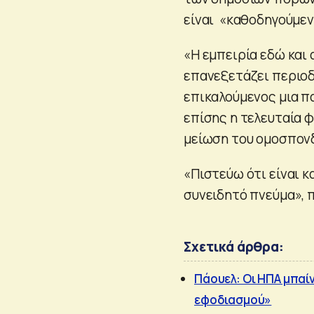
είναι «καθοδηγούμεν
«Η εμπειρία εδώ και α
επανεξετάζει περιοδ
επικαλούμενος μια π
επίσης η τελευταία 
μείωση του ομοσπον
«Πιστεύω ότι είναι κ
συνειδητό πνεύμα», 
Σχετικά άρθρα:
Πάουελ: Οι ΗΠΑ μπαί
εφοδιασμού»