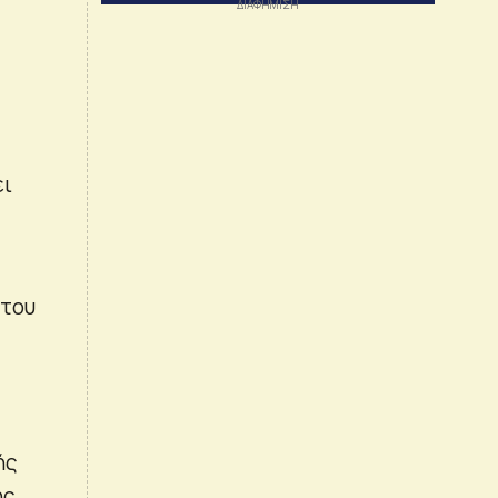
ει
 του
ής
ης