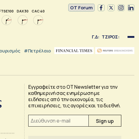
OT Forum
FTSE 100
DAX 30
CAC 40
Γ.Δ:
ΤΖΙΡΟΣ:
ουρισμός
#Πετρέλαιο
Εγγραφείτε στο OT Newsletter για την
καθημερινή σας ενημέρωση με
ς
ειδήσεις από την οικονομία, τις
επιχειρήσεις, τις αγορές και τα διεθνή.