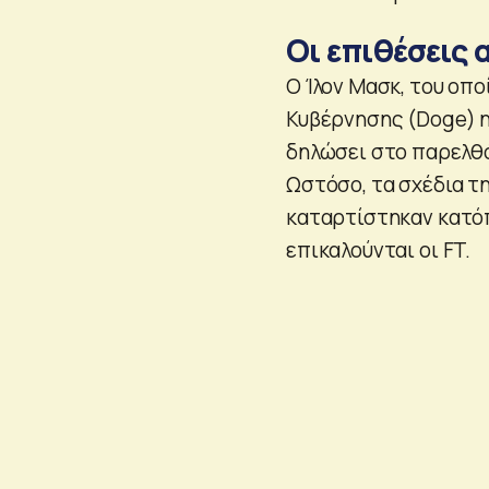
Οι επιθέσεις 
Ο Ίλον Μασκ, του οπ
Κυβέρνησης (Doge) η
δηλώσει στο παρελθό
Ωστόσο, τα σχέδια τ
καταρτίστηκαν κατόπ
επικαλούνται οι FT.