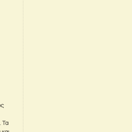
ος
. Τα
 και