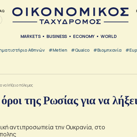
AQ
MARKETS
BUSINESS
ECONOMY
WORLD
ηματιστήριο Αθηνών
#metlen
#Qualco
#Βιομηχανία
#Ευ
α να λήξει ο πόλεμος
όροι της Ρωσίας για να λήξει
σική αντιπροσωπεία την Ουκρανία, στο
ύπολης