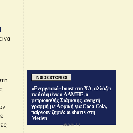
α
α να
INSIDE STORIES
υτή
ς
«Ενεργειακό» boost στο ΧΑ, αλλάζει
τα δεδομένα ο ΑΔΜΗΕ, ο
μετριοπαθής Σιάμισιης, ανοιχτή
ον
γραμμή με Αφρική για Coca Cola,
παίρνουν ζημιές οι shorts στη
χε
Metlen
νες