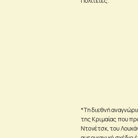
Πολιτείες.
*Τη διεθνή αναγνώρ
της Κριμαίας που πρ
Ντονέτσκ, του Λουχάν
αμερικανικό σχέδιο έ