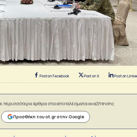
Post on Facebook
Post on X
Post on Linke
ε περισσότερα άρθρα στα αποτελέσματα αναζήτησης
Προσθήκη του ot.gr στην Google