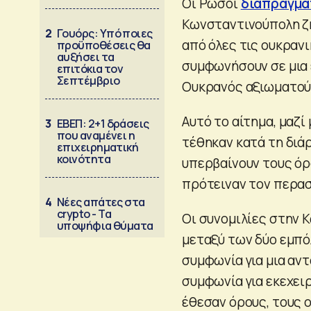
Οι Ρώσοι
διαπραγματ
Κωνσταντινούπολη ζ
2
Γουόρς: Υπό ποιες
από όλες τις ουκραν
προϋποθέσεις θα
αυξήσει τα
συμφωνήσουν σε μια 
επιτόκια τον
Σεπτέμβριο
Ουκρανός αξιωματού
Αυτό το αίτημα, μαζί
3
ΕΒΕΠ: 2+1 δράσεις
που αναμένει η
τέθηκαν κατά τη διά
επιχειρηματική
κοινότητα
υπερβαίνουν τους όρ
πρότειναν τον περασ
4
Νέες απάτες στα
crypto - Τα
Οι συνομιλίες στην 
υποψήφια θύματα
μεταξύ των δύο εμπό
συμφωνία για μια αν
συμφωνία για εκεχειρ
έθεσαν όρους, τους 