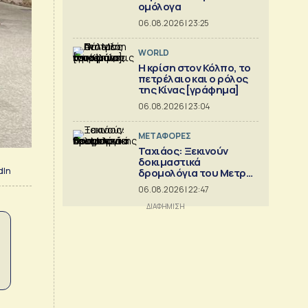
ομόλογα
06.08.2026 | 23:25
WORLD
Η κρίση στoν Κόλπο, το
πετρέλαιο και ο ρόλος
της Κίνας [γράφημα]
06.08.2026 | 23:04
ΜΕΤΑΦΟΡΕΣ
Ταχιάος: Ξεκινούν
δοκιμαστικά
dIn
δρομολόγια του Μετρό
Θεσσαλονίκης προς
06.08.2026 | 22:47
Καλαμαριά