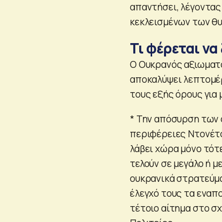
απαντήσει, λέγοντας
κεκλεισμένων των θ
Τι φέρεται να
Ο Ουκρανός αξιωματο
αποκαλύψει λεπτομέρ
τους εξής όρους για 
* Την απόσυρση των
περιφέρειες Ντονέτσ
λάβει χώρα μόνο τότ
τελούν σε μεγάλο ή μ
ουκρανικά στρατεύμα
έλεγχό τους τα εναπ
τέτοιο αίτημα στο σ