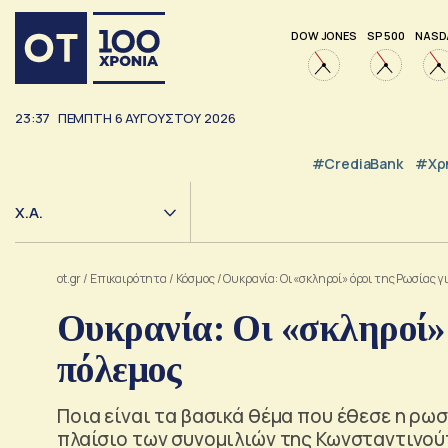
DOW JONES
SP 500
NASD
23:37
ΠΈΜΠΤΗ
6
ΑΥΓΟΎΣΤΟΥ
2026
#CrediaBank
#Χρ
Χ.Α.
ot.gr
/
Επικαιρότητα
/
Κόσμος
/
Ουκρανία: Οι «σκληροί» όροι της Ρωσίας γι
Ουκρανία: Οι «σκληροί» 
πόλεμος
Ποια είναι τα βασικά θέμα που έθεσε η ρω
πλαίσιο των συνομιλιών της Κωνσταντινο