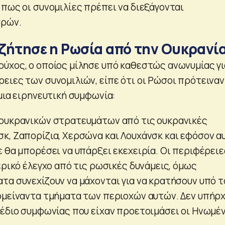
 πως οι συνομιλίες πρέπει να διεξάγονται
υρών.
 ζήτησε η Ρωσία από την Ουκρανί
ύχος, ο οποίος μίλησε υπό καθεστώς ανωνυμίας γι
ειες των συνομιλιών, είπε ότι οι Ρώσοι πρότειναν
μια ειρηνευτική συμφωνία:
 ουκρανικών στρατευμάτων από τις ουκρανικές
κ, Ζαπορίζια, Χερσώνα και Λουχάνσκ και εφόσον α
ε θα μπορέσει να υπάρξει εκεχειρία. Οι περιφέρειε
ερικό έλεγχο από τις ρωσικές δυνάμεις, όμως
τα συνεχίζουν να μάχονται για να κρατήσουν υπό τ
ομείναντα τμήματα των περιοχών αυτών. Δεν υπήρ
χέδιο συμφωνίας που είχαν προετοιμάσει οι Ηνωμέ