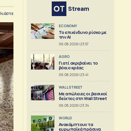
Stream
λιάστε
ECONOMY
Το επικίνδυνο ρίσκο με
την ΑΙ
06.08.2026 | 23:57
AGRO
Γιατί ακριβαίνει το
βόειο κρέας
06.08.2026 | 23:41
WALL STREET
Με απώλειες οι βασικοί
δείκτες στη Wall Street
06.08.2026 | 23:34
WORLD
Ανακάμπτουν τα
ευρωπαϊκά πράσινα