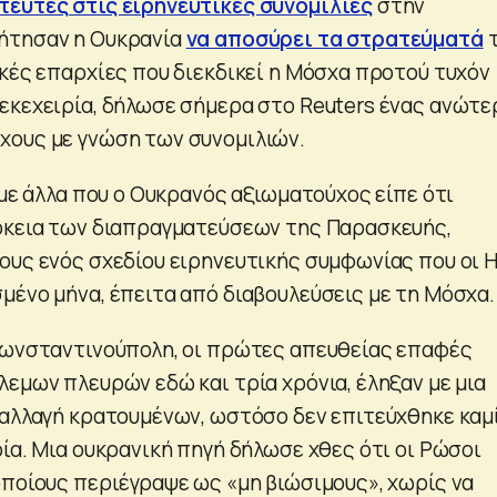
ευτές στις ειρηνευτικές συνομιλίες
στην
ήτησαν η Ουκρανία
να αποσύρει τα στρατεύματά
τ
ικές επαρχίες που διεκδικεί η Μόσχα προτού τυχόν
εκεχειρία, δήλωσε σήμερα στο Reuters ένας ανώτε
χους με γνώση των συνομιλιών.
 με άλλα που ο Ουκρανός αξιωματούχος είπε ότι
ρκεια των διαπραγματεύσεων της Παρασκευής,
ους ενός σχεδίου ειρηνευτικής συμφωνίας που οι 
μένο μήνα, έπειτα από διαβουλεύσεις με τη Μόσχα.
Κωνσταντινούπολη, οι πρώτες απευθείας επαφές
λεμων πλευρών εδώ και τρία χρόνια, έληξαν με μια
ταλλαγή κρατουμένων, ωστόσο δεν επιτεύχθηκε καμ
ία. Μια ουκρανική πηγή δήλωσε χθες ότι οι Ρώσοι
οποίους περιέγραψε ως «μη βιώσιμους», χωρίς να