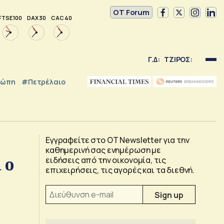
OT Forum
FTSE 100
DAX 30
CAC 40
Γ.Δ:
ΤΖΙΡΟΣ:
ρώπη
#Πετρέλαιο
Εγγραφείτε στο OT Newsletter για την
καθημερινή σας ενημέρωση με
 ο
ειδήσεις από την οικονομία, τις
επιχειρήσεις, τις αγορές και τα διεθνή.