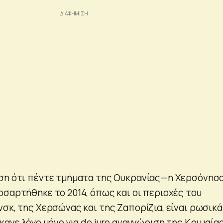
ιση ότι πέντε τμήματα της Ουκρανίας—η Χερσόνησ
οσαρτήθηκε το 2014, όπως και οι περιοχές του
σκ, της Χερσώνας και της Ζαπορίζια, είναι ρωσικά
κανε λόγο μόνο για de jure αναγνώριση της Κριμαίας