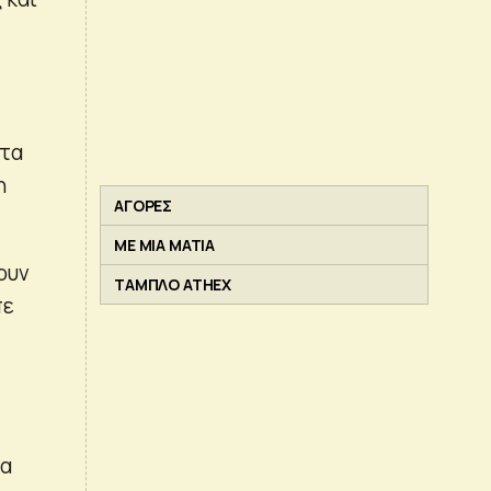
ατα
η
ΑΓΟΡΕΣ
ΜΕ ΜΙΑ ΜΑΤΙΑ
ουν
ΤΑΜΠΛΟ ATHEX
πε
να