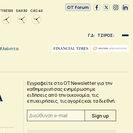
OT Forum
FTSE 100
DAX 30
CAC 40
Γ.Δ:
ΤΖΙΡΟΣ:
#Ακίνητα
Εγγραφείτε στο OT Newsletter για την
καθημερινή σας ενημέρωση με
Α
ειδήσεις από την οικονομία, τις
επιχειρήσεις, τις αγορές και τα διεθνή.