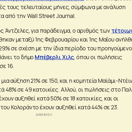
ές τους τελευταίους μήνες, σύμφωνα με ανάλυση
α από την Wall Street Journal.
ς Άντζελες, για παράδειγμα, ο αριθμός των
τέτοιω
ηκαν μεταξύ 1ης Φεβρουαρίου και 1ης Μαΐου ανήλθ
 29% σε σχέση με την ίδια περίοδο του προηγούμεν
βάνει το δήμο
Μπέβερλι Χιλς
, όπου οι πωλήσεις
σε 16.
 μια αύξηση 21% σε 150, και η κομητεία Μαϊάμι-Ντέι
ά 48% σε 49 κατοικίες. Αλλού, οι πωλήσεις στο Πα
χουν αυξηθεί κατά 50% σε 18 κατοικίες, και οι
του Κολοράντο έχουν αυξηθεί κατά 44% σε 23.