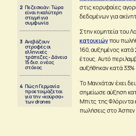
στις κορυφαίες αγορ
2
Πεζεσκιάν: Τώρα
είναι η καλύτερη
δεδομένων για ακίνητ
στιγμή για
συμφωνία
Στην κομητεία του Λο
κατοικιών
που πωλήθ
3
Ανεβάζουν
στροφές οι
160, αυξημένος κατά
ελληνικές
τράπεζες - Δάνεια
έτους. Αυτό περιλαμ
15 δισ. ο νέος
στόχος
αυξήθηκαν κατά 33% 
Το Μανχάταν έχει δει
4
Πώς η Γερμανία
προετοιμάζεται
σημείωσε αύξηση κατ
για την «κούρσα»
Μπιτς της Φλόριντα έ
των drones
πωλήσεις στο Άσπεν 