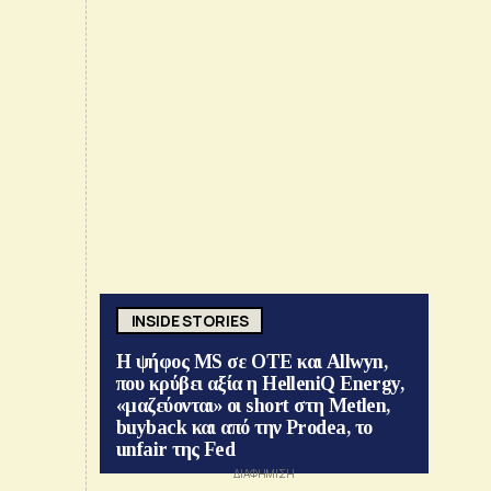
INSIDE STORIES
Η ψήφος MS σε ΟΤΕ και Allwyn,
που κρύβει αξία η HelleniQ Energy,
«μαζεύονται» οι short στη Metlen,
buyback και από την Prodea, το
unfair της Fed