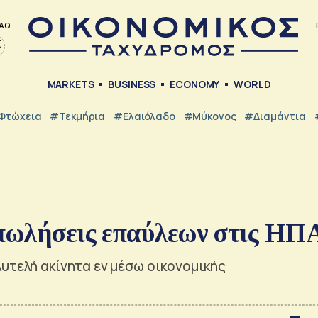
AQ
MARKETS
BUSINESS
ECONOMY
WORLD
Φτώχεια
#Τεκμήρια
#Ελαιόλαδο
#Μύκονος
#Διαμάντια
 πωλήσεις επαύλεων στις ΗΠ
υτελή ακίνητα εν μέσω οικονομικής