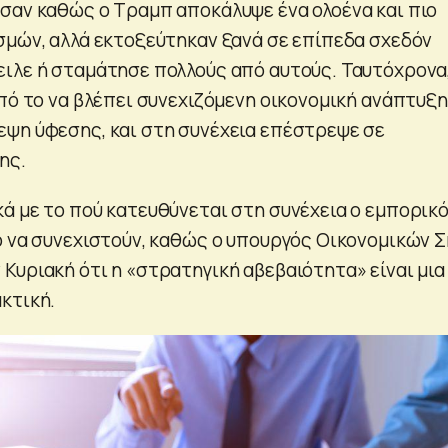
σαν καθώς ο Τραμπ αποκάλυψε ένα ολοένα και πιο
σμών, αλλά εκτοξεύτηκαν ξανά σε επίπεδα σχεδόν
ιλε ή σταμάτησε πολλούς από αυτούς. Ταυτόχρονα,
από το να βλέπει συνεχιζόμενη οικονομική ανάπτυξη
ψη ύφεσης, και στη συνέχεια επέστρεψε σε
ης.
ά με το πού κατευθύνεται στη συνέχεια ο εμπορικ
 να συνεχιστούν, καθώς ο υπουργός Οικονομικών Σκο
Κυριακή ότι η «στρατηγική αβεβαιότητα» είναι μια
κτική.