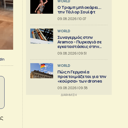
WORLD
Ο Τραμπ μπλοκάρει...
την Τέιλορ Σουίφτ
09.08.2026 | 10:07
WORLD
Συναγερμός στην
Aramco - Πυρκαγιά σε
εγκαταστάσεις στην
Τζιζάν
09.08.2026 | 09:51
dIn
WORLD
Πώς η Γερμανία
προετοιμάζεται για την
«κούρσα» των drones
09.08.2026 | 09:38
ις