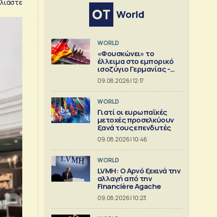
λιάστε
World
WORLD
«Φουσκώνει» το
έλλειμα στο εμπορικό
ισοζύγιο Γερμανίας -
Κίνας
09.08.2026 | 12:17
WORLD
Γιατί οι ευρωπαϊκές
μετοχές προσελκύουν
ξανά τους επενδυτές
09.08.2026 | 10:46
WORLD
LVMH: Ο Αρνό ξεκινά την
αλλαγή από την
Financière Agache
09.08.2026 | 10:23