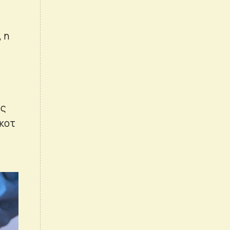
 η
ός
τ ​​