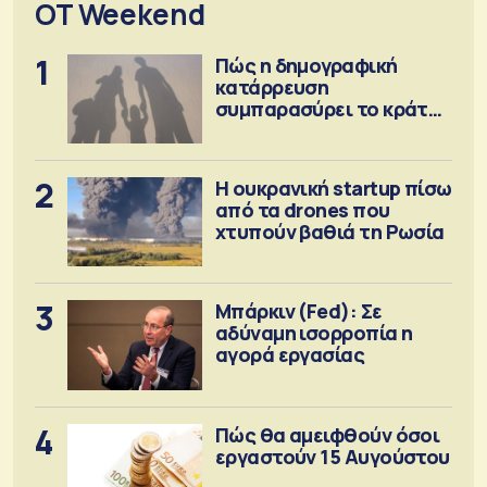
OT Weekend
1
Πώς η δημογραφική
κατάρρευση
συμπαρασύρει το κράτος
πρόνοιας
2
Η ουκρανική startup πίσω
από τα drones που
χτυπούν βαθιά τη Ρωσία
3
Μπάρκιν (Fed): Σε
αδύναμη ισορροπία η
αγορά εργασίας
4
Πώς θα αμειφθούν όσοι
εργαστούν 15 Αυγούστου