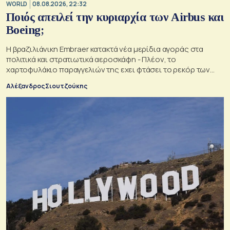
WORLD
08.08.2026, 22:32
Ποιός απειλεί την κυριαρχία των Airbus και
Boeing;
Η βραζιλιάνικη Embraer κατακτά νέα μερίδια αγοράς στα
πολιτικά και στρατιωτικά αεροσκάφη - Πλέον, το
χαρτοφυλάκιο παραγγελιών της εχει φτάσει το ρεκόρ των
34,5 δισ. δολαρίων
Αλέξανδρος Σιουτζούκης