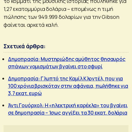
το κομμάτι της μουσικής ιστορίας πουλήθηκε για
1,27 εκατομμύρια δολάρια – επομένως η τιμή
πώλησης των 949.999 δολαρίων για την Gibson
φαίνεται αρκετά καλή.
Σχετικά άρθρα:
Δημοπρασία: Μυστηριώδης αμύθητος θησαυρός
σπάνιων νομισμάτων βγαίνει στο σφυρί
Δημοπρασία: Γλυπτό της Καμίλ Κλοντέλ, που για
100 χρόνια βρισκόταν στην αφάνεια, πωλήθηκε για
3,7 εκατ. ευρώ
Άντι Γουόρχολ: H «ηλεκτρική καρέκλα» του βγαίνει
σε δημοπρασία – Ίσως αγγίξει τα 30 εκατ. δολάρια