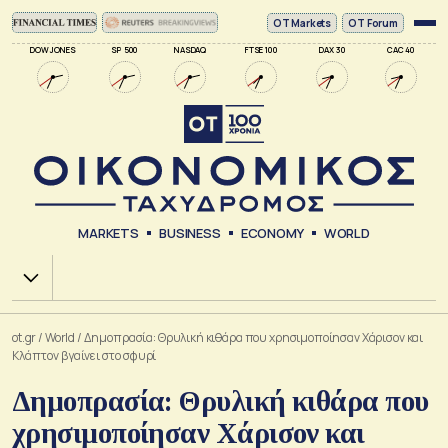
ΟΤ Markets
OT Forum
DOW JONES
SP 500
NASDAQ
FTSE 100
DAX 30
CAC 40
MARKETS
BUSINESS
ECONOMY
WORLD
Χ.Α.
ot.gr
/
World
/
Δημοπρασία: Θρυλική κιθάρα που χρησιμοποίησαν Χάρισον και
Κλάπτον βγαίνει στο σφυρί
Δημοπρασία: Θρυλική κιθάρα που
χρησιμοποίησαν Χάρισον και