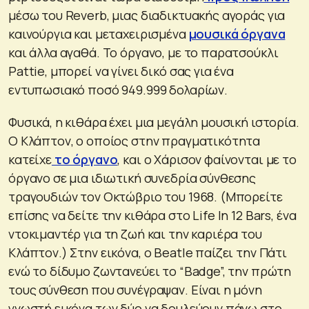
μέσω του Reverb, μιας διαδικτυακής αγοράς για
καινούργια και μεταχειρισμένα
μουσικά όργανα
και άλλα αγαθά. Το όργανο, με το παρατσούκλι
Pattie, μπορεί να γίνει δικό σας για ένα
εντυπωσιακό ποσό 949.999 δολαρίων.
Φυσικά, η κιθάρα έχει μια μεγάλη μουσική ιστορία.
Ο Κλάπτον, ο οποίος στην πραγματικότητα
κατείχε
το όργανο
, και ο Χάρισον φαίνονται με το
όργανο σε μια ιδιωτική συνεδρία σύνθεσης
τραγουδιών τον Οκτώβριο του 1968. (Μπορείτε
επίσης να δείτε την κιθάρα στο Life In 12 Bars, ένα
ντοκιμαντέρ για τη ζωή και την καριέρα του
Κλάπτον.) Στην εικόνα, ο Beatle παίζει την Πάτι
ενώ το δίδυμο ζωντανεύει το “Badge”, την πρώτη
τους σύνθεση που συνέγραψαν. Είναι η μόνη
γνωστή εικόνα των δύο να δουλεύουν πάνω στο