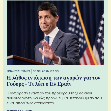
FINANCIAL TIMES
08.08.2026, 07:00
Η λάθος εντύπωση των αγορών για τον
Γούορς - Τι λέει ο Ελ Εριάν
Η αντίδραση εναντίον του προέδρου της Fed είναι
αδικαιολόγητη, καθώς προωθεί μια μεταρρύθμιση που
είναι απολύτως απαραίτητη
Mohamed El Erian