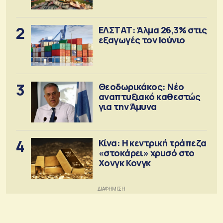
2
ΕΛΣΤΑΤ: Άλμα 26,3% στις
εξαγωγές τον Ιούνιο
3
Θεοδωρικάκος: Νέο
αναπτυξιακό καθεστώς
για την Άμυνα
4
Κίνα: Η κεντρική τράπεζα
«στοκάρει» χρυσό στο
Χονγκ Κονγκ