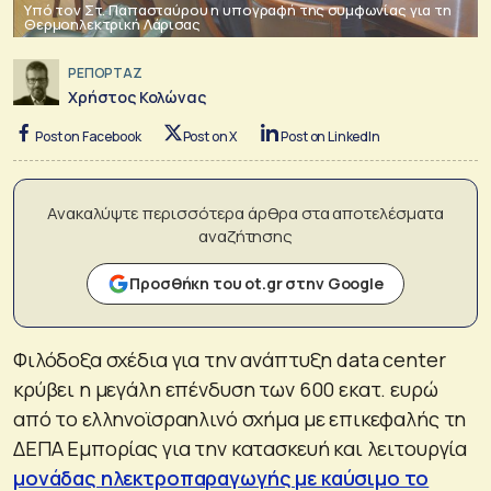
Υπό τον Στ. Παπασταύρου η υπογραφή της συμφωνίας για τη
Θερμοηλεκτρική Λάρισας
ΡΕΠΟΡΤΑΖ
Χρήστος Κολώνας
Post on Facebook
Post on X
Post on LinkedIn
Ανακαλύψτε περισσότερα άρθρα στα αποτελέσματα
αναζήτησης
Προσθήκη του ot.gr στην Google
Φιλόδοξα σχέδια για την ανάπτυξη data center
κρύβει η μεγάλη επένδυση των 600 εκατ. ευρώ
από το ελληνοϊσραηλινό σχήμα με επικεφαλής τη
ΔΕΠΑ Εμπορίας για την κατασκευή και λειτουργία
μονάδας ηλεκτροπαραγωγής με καύσιμο το