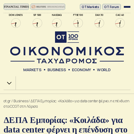
ΟΤ Markets
OT Forum
DOW JONES
SP 500
NASDAQ
FTSE 100
DAX 30
CAC 40
MARKETS
BUSINESS
ECONOMY
WORLD
Χ.Α.
ot.gr
/
Business
/
ΔΕΠΑ Εμπορίας: «Κοιλάδα» για data center φέρνει η επένδυση
στο CCGT στη Λάρισα
ΔΕΠΑ Εμπορίας: «Κοιλάδα» για
data center φέρνει η επένδυση στο