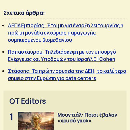
Σχετικά άρθρα:
ΔΕΠΑ Εμπορίας: Έτοιμη για έναρξη λειτουργίας η
πρώτη μονάδα εγχώριας παραγωγής
συμπιεσμένου βιομεθανίου
Παπασταύρου: Τηλεδιάσκεψη με τον υπουργό
Ενέργειας και Υποδομών του Ισραήλ Eli Cohen
Στάσσης: Τα πρώην ορυχεία της ΔΕΗ, το καλύτερο
σημείο στην Ευρώπη για data centers
OT Editors
1
Μουντιάλ: Ποιοι έβαλαν
«χρυσό γκολ»