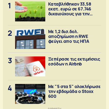
1
Καταβλήθηκαν 33,58
εκατ. ευρώ σε 67.746
δικαιούχους για την
αγορά λιπασμάτων
2
Με 1,2 δισ.δολ.
αποζημίωση η RWE
φεύγει απο τις ΗΠΑ
3
Ξεπέρασε τις εκτιμήσεις
εσόδων η Airbnb
4
Με "5 στα 5" ολοκλήρωσε
την εβδομάδα ο Stoxx
600