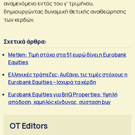
αναμενόμενο εντός του γ’ τριμήνου,
δημιουργώντας δυναμική θετικής αναθεώρησης
των κερδών.
Σχετικά άρθρα:
Metlen: Τιμή στόχο στα 51 ευρώ δίνει η Eurobank
Equities
Ελληνικές τράπεζες: Αυξάνει τις τιμές στόχους η
Eurobank Equities – Ισχυρά τα κέρδη
Eurobank Equities για BriQ Properties: Υψηλή
απόδοση, χαμηλός κίνδυνος, σύσταση buy
OT Editors