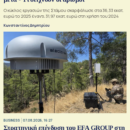
Ο κύκλος εργασιών της Στάμου σκαρφάλωσε στα 36,33 εκατ.
ευρώ το 2025 έναντι 31,97 εκατ. ευρώ στη χρήση του 2024
Κωνσταντίνος Δημητρίου
BUSINESS
07.08.2026, 16:27
Στρατηγική επένδυση του EFA GROUP στη