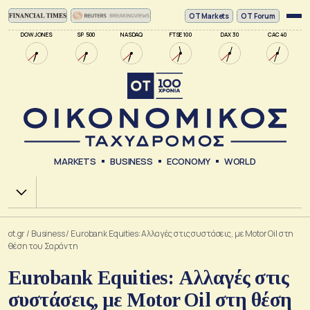
ΟΤ Markets
OT Forum
DOW JONES
SP 500
NASDAQ
FTSE 100
DAX 30
CAC 40
MARKETS
BUSINESS
ECONOMY
WORLD
Χ.Α.
ot.gr
/
Business
/
Eurobank Equities: Αλλαγές στις συστάσεις, με Motor Oil στη
θέση του Σαράντη
Eurobank Equities: Αλλαγές στις
συστάσεις, με Motor Oil στη θέση