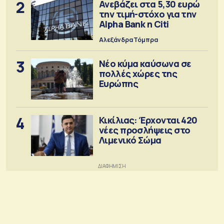
2
Ανεβάζει στα 5,30 ευρώ
την τιμή-στόχο για την
Alpha Bank η Citi
Αλεξάνδρα Τόμπρα
3
Νέο κύμα καύσωνα σε
πολλές χώρες της
Ευρώπης
4
Κικίλιας: Έρχονται 420
νέες προσλήψεις στο
Λιμενικό Σώμα