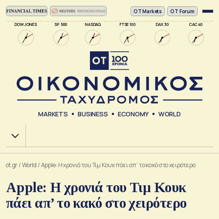
ΟΤ Markets
OT Forum
DOW JONES
SP 500
NASDAQ
FTSE 100
DAX 30
CAC 40
MARKETS
BUSINESS
ECONOMY
WORLD
Χ.Α.
ot.gr
/
World
/
Apple: Η χρονιά του Τιμ Κουκ πάει απ’ το κακό στο χειρότερο
Apple: Η χρονιά του Τιμ Κουκ
πάει απ’ το κακό στο χειρότερο