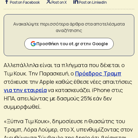
Post on Facebook
Post on X
Post on LinkedIn
Ανακαλύψτε περισσότερα άρθρα στα αποτελέσματα
αναζήτησης
Προσθήκη του ot.gr στην Google
Αλλεπάλληλα είναι τα πλήγματα που δέχεται ο
Τιμ Κουκ. Την Παρασκευή, ο
Πρόεδρος Τραμπ
στόχευσε την Apple καθώς έθεσε νέες απαιτήσεις
για την εταιρεία
να κατασκευάζει iPhone στις
ΗΠΑ, απειλώντας με δασμούς 25% εάν δεν
συμμορφωθεί.
«Ξύπνα Τιμ Κουκ», δημοσίευσε η θιασώτης του
Τραμπ, Λόρα Λούμερ, στο X, υπενθυμίζοντας στον
Διευθύνοντα Σύμβουλο της Apple ότι βρίσκεται