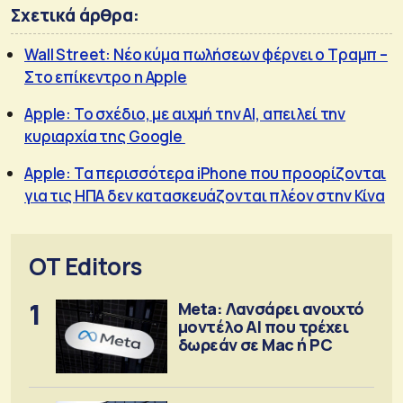
Σχετικά άρθρα:
Wall Street: Νέο κύμα πωλήσεων φέρνει ο Τραμπ –
Στο επίκεντρο η Apple
Apple: Το σχέδιο, με αιχμή την ΑΙ, απειλεί την
κυριαρχία της Google
Apple: Τα περισσότερα iPhone που προορίζονται
για τις ΗΠΑ δεν κατασκευάζονται πλέον στην Κίνα
OT Editors
1
Meta: Λανσάρει ανοιχτό
μοντέλο ΑΙ που τρέχει
δωρεάν σε Mac ή PC