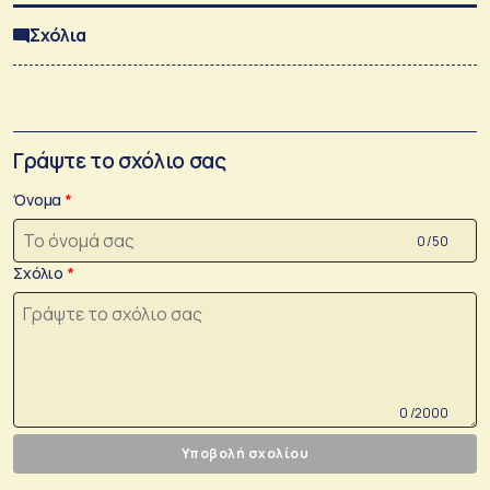
Σχόλια
Γράψτε το σχόλιο σας
Όνομα
0 /50
Σχόλιο
0 /2000
Υποβολή σχολίου