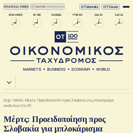
ΟΤ Markets
OT Forum
DOW JONES
SP 500
NASDAQ
FTSE 100
DAX 30
CAC 40
MARKETS
BUSINESS
ECONOMY
WORLD
Χ.Α.
ot.gr
/
World
/
Μέρτς: Προειδοποίηση προς Σλοβακία για μπλοκάρισμα
κονδυλίων της ΕΕ
Μέρτς: Προειδοποίηση προς
Σλοβακία για μπλοκάρισμα