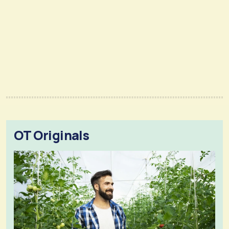
OT Originals