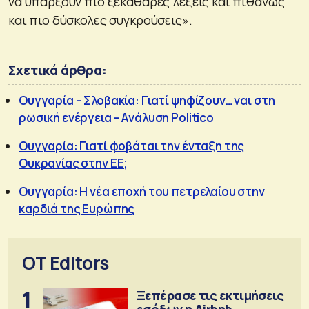
να υπάρξουν πιο ξεκάθαρες λέξεις και πιθανώς
και πιο δύσκολες συγκρούσεις».
Σχετικά άρθρα:
Ουγγαρία – Σλοβακία: Γιατί ψηφίζουν… ναι στη
ρωσική ενέργεια – Aνάλυση Politico
Ουγγαρία: Γιατί φοβάται την ένταξη της
Ουκρανίας στην ΕΕ;
Ουγγαρία: Η νέα εποχή του πετρελαίου στην
καρδιά της Ευρώπης
OT Editors
1
Ξεπέρασε τις εκτιμήσεις
εσόδων η Airbnb