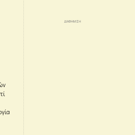
ών
τί
ογία