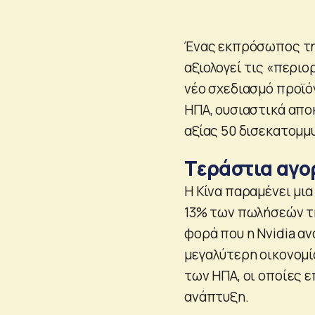
Ένας εκπρόσωπος της
αξιολογεί τις «περιο
νέο σχεδιασμό προϊό
ΗΠΑ, ουσιαστικά απο
αξίας 50 δισεκατομμ
Tεράστια αγορ
Η Κίνα παραμένει μια
13% των πωλήσεών τη
φορά που η Nvidia α
μεγαλύτερη οικονομί
των ΗΠΑ, οι οποίες ε
ανάπτυξη.