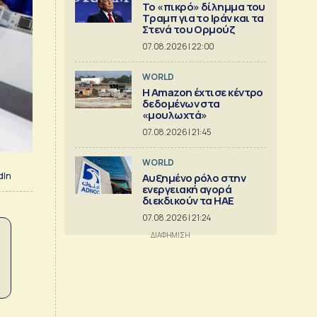
Το «πικρό» δίλημμα του
Τραμπ για το Ιράν και τα
Στενά του Ορμούζ
07.08.2026 | 22:00
WORLD
Η Amazon έχτισε κέντρο
δεδομένων στα
«μουλωχτά»
07.08.2026 | 21:45
WORLD
dIn
Αυξημένο ρόλο στην
ενεργειακή αγορά
διεκδικούν τα ΗΑΕ
07.08.2026 | 21:24