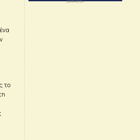
 ένα
ν
ς το
τη
ς