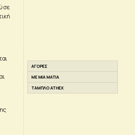
ύ σε
τική
ται
ΑΓΟΡΕΣ
αι
ΜΕ ΜΙΑ ΜΑΤΙΑ
ΤΑΜΠΛΟ ATHEX
της