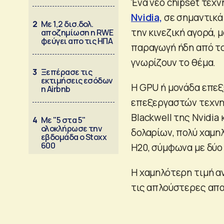
Ένα νέο chipset τεχν
Nvidia,
σε σημαντικά
2
Με 1,2 δισ.δολ.
την κινεζική αγορά, 
αποζημίωση η RWE
φεύγει απο τις ΗΠΑ
παραγωγή ήδη από το
γνωρίζουν το θέμα.
3
Ξεπέρασε τις
εκτιμήσεις εσόδων
Η GPU ή μονάδα επεξ
η Airbnb
επεξεργαστών τεχνητ
Blackwell της Nvidia 
4
Με "5 στα 5"
ολοκλήρωσε την
δολαρίων, πολύ χαμη
εβδομάδα ο Stoxx
600
H20, σύμφωνα με δύο 
Η χαμηλότερη τιμή α
τις απλούστερες απα