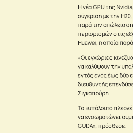
Η νέα GPU της Nvidia
σύγκριση με την H20,
παρά την απώλεια ση
περιορισμών στις εξα
Huawei, η οποία παρά
«Οι εγχώριες κινεζι
να καλύψουν την υπ
εντός ενός έως δύο ε
διευθυντής επενδύσε
Σιγκαπούρη.
Το «υπόλοιπο πλεονέ
να ενσωματώνει συμ
CUDA», πρόσθεσε.