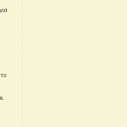
για
ς
 το
αι