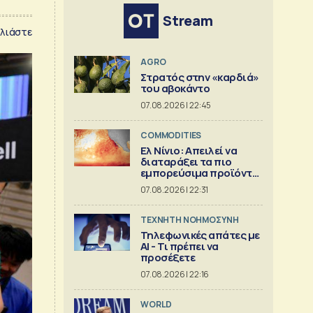
Stream
λιάστε
AGRO
Στρατός στην «καρδιά»
του αβοκάντο
07.08.2026 | 22:45
COMMODITIES
Ελ Νίνιο: Απειλεί να
διαταράξει τα πιο
εμπορεύσιμα προϊόντα
στον κόσμο
07.08.2026 | 22:31
TΕΧΝΗΤΗ ΝΟΗΜΟΣΥΝΗ
Τηλεφωνικές απάτες με
ΑΙ - Τι πρέπει να
προσέξετε
07.08.2026 | 22:16
WORLD