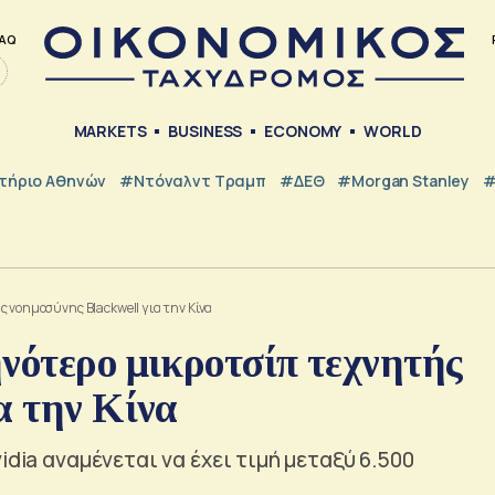
AQ
MARKETS
BUSINESS
ECONOMY
WORLD
τήριο Αθηνών
#Ντόναλντ Τραμπ
#ΔΕΘ
#Morgan Stanley
#
 νοημοσύνης Blackwell για την Κίνα
νότερο μικροτσίπ τεχνητής
α την Κίνα
idia αναμένεται να έχει τιμή μεταξύ 6.500