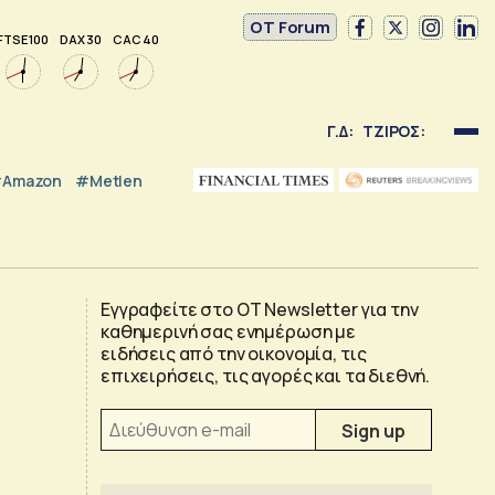
OT Forum
FTSE 100
DAX 30
CAC 40
Γ.Δ:
ΤΖΙΡΟΣ:
Amazon
#Metlen
Εγγραφείτε στο OT Newsletter για την
καθημερινή σας ενημέρωση με
ειδήσεις από την οικονομία, τις
επιχειρήσεις, τις αγορές και τα διεθνή.