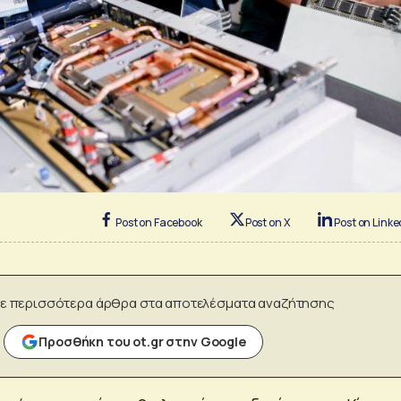
Post on Facebook
Post on X
Post on Linke
ε περισσότερα άρθρα στα αποτελέσματα αναζήτησης
Προσθήκη του ot.gr στην Google