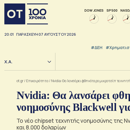
DOW JONES
SP 500
NASD
20:01
ΠΑΡΑΣΚΕΥΗ
07
ΑΥΓΟΥΣΤΟΥ
2026
#ΔΕΗ
#Χρηματισ
Χ.Α.
ot.gr
/
Επικαιρότητα
/
Nvidia: Θα λανσάρει φθηνότερο μικροτσίπ τεχνητής
Nvidia: Θα λανσάρει φθη
νοημοσύνης Blackwell γι
Το νέο chipset τεχνητής νοημοσύνης της Nv
και 8.000 δολαρίων