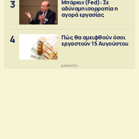
3
Μπάρκιν (Fed): Σε
αδύναμη ισορροπία η
αγορά εργασίας
4
Πώς θα αμειφθούν όσοι
εργαστούν 15 Αυγούστου