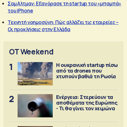
Σαμ Αλτμαν: Εξαγόρασε τη startup του «μπαμπά»
του iPhone
Τεχνητή νοημοσύνη: Πώς αλλάζει τις εταιρείες –
Οι προκλήσεις στην Ελλάδα
OT Weekend
1
Η ουκρανική startup πίσω
από τα drones που
χτυπούν βαθιά τη Ρωσία
2
Ενέργεια: Στερεύουν τα
αποθέματα της Ευρώπης
- Τι θα γίνει τον χειμώνα