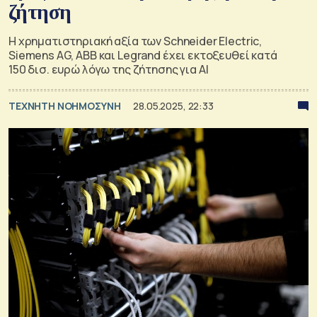
ζήτηση
Η χρηματιστηριακή αξία των Schneider Electric,
Siemens AG, ABB και Legrand έχει εκτοξευθεί κατά
150 δισ. ευρώ λόγω της ζήτησης για ΑΙ
TΕΧΝΗΤΗ ΝΟΗΜΟΣΥΝΗ
28.05.2025, 22:33