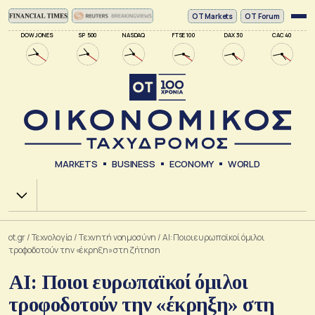
ΟΤ Markets
OT Forum
DOW JONES
SP 500
NASDAQ
FTSE 100
DAX 30
CAC 40
MARKETS
BUSINESS
ECONOMY
WORLD
Χ.Α.
ot.gr
/
Τεχνολογία
/
Tεχνητή νοημοσύνη
/
ΑΙ: Ποιοι ευρωπαϊκοί όμιλοι
τροφοδοτούν την «έκρηξη» στη ζήτηση
ΑΙ: Ποιοι ευρωπαϊκοί όμιλοι
τροφοδοτούν την «έκρηξη» στη