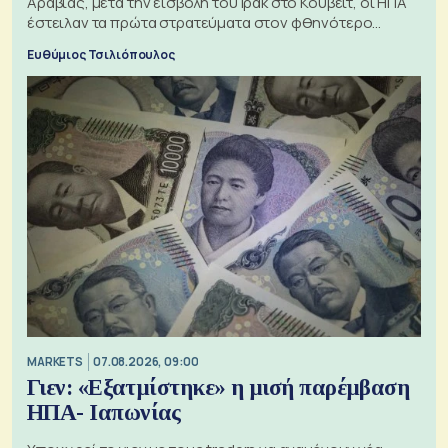
Αραβίας, μετά την εισβολή του Ιράκ στο Κουβέιτ, οι ΗΠΑ
έστειλαν τα πρώτα στρατεύματα στον φθηνότερο
πόλεμο της ιστορίας τους
Ευθύμιος Τσιλιόπουλος
MARKETS
07.08.2026, 09:00
Γιεν: «Εξατμίστηκε» η μισή παρέμβαση
ΗΠΑ- Ιαπωνίας