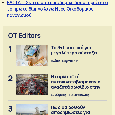
ΕΛΣΤΑΤ: Σε πτώση η οικοδομική δραστηριότητα
το πρώτο δίμηνο λόγω Νέου Οικοδομικού
Κανονισμού
OT Editors
1
Τα 3+1 μυστικά για
μεγαλύτερη σύνταξη
Ηλίας Γεωργάκης
2
Η ευρωπαϊκή
αυτοκινητοβιομηχανία
αναζητά σωσίβιο στην
Κίνα
Ευθύμιος Τσιλιόπουλος
3
Πώς θα δοθούν
αποζημιώσεις για