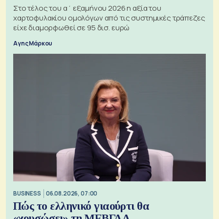
Στο τέλος του α΄ εξαμήνου 2026 η αξία του
χαρτοφυλακίου ομολόγων από τις συστημικές τράπεζες
είχε διαμορφωθεί σε 95 δισ. ευρώ
Αγης Μάρκου
BUSINESS
06.08.2026, 07:00
Πώς το ελληνικό γιαούρτι θα
«χρυσώσει» τη ΜΕΒΓΑΛ