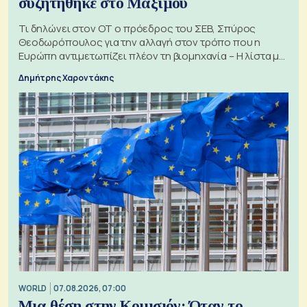
συζητήθηκε στο Μαξίμου
Τι δηλώνει στον ΟΤ ο πρόεδρος του ΣΕΒ, Σπύρος
Θεοδωρόπουλος για την αλλαγή στον τρόπο που η
Ευρώπη αντιμετωπίζει πλέον τη βιομηχανία – Η λίστα με
τα 74 αιτήματα
Δημήτρης Χαροντάκης
WORLD
07.08.2026, 07:00
Μια θέση στην Κομισιόν: Όταν το...