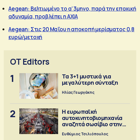
Aegean: Βελτιωμένο το α’ 3μηνο, παρά την εποχική
αδυναμία, προβλέπει η AXIA
Aegean: Στις 20 Μαΐου η αποκοπή μερίσματος 0,8
ευρώ/μετοχή
OT Editors
1
Τα 3+1 μυστικά για
μεγαλύτερη σύνταξη
Ηλίας Γεωργάκης
2
Η ευρωπαϊκή
αυτοκινητοβιομηχανία
αναζητά σωσίβιο στην
Κίνα
Ευθύμιος Τσιλιόπουλος