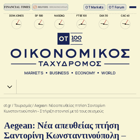
ΟΤ Markets
OT Forum
DOW JONES
SP 500
NASDAQ
FTSE 100
DAX 30
CAC 40
MARKETS
BUSINESS
ECONOMY
WORLD
Χ.Α.
ot.gr
/
Τουρισμός
/
Aegean: Νέα απευθείας πτήση Σαντορίνη
Κωνσταντινούπολη – Στήριξη στο νησί μετά τους σεισμούς
Aegean: Νέα απευθείας πτήση
Σαντορίνη Κωνσταντινούπολη –