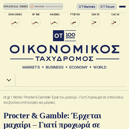
ΟΤ Markets
OT Forum
DOW JONES
SP 500
NASDAQ
FTSE 100
DAX 30
CAC 40
MARKETS
BUSINESS
ECONOMY
WORLD
Χ.Α.
ot.gr
/
World
/
Procter & Gamble: Έρχεται μαχαίρι – Γιατί προχωρά σε απολύσεις
και βγαίνει από αγορές και μάρκες
Procter & Gamble: Έρχεται
μαχαίρι – Γιατί προχωρά σε