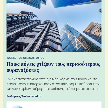
WORLD
09.08.2026, 08:00
Ποιες πόλεις χτίζουν τους περισσότερους
ουρανοξύστες
Ενώ κάποτε πόλεις όπως η Νέα Υόρκη, το Σικάγο και το
Χονγκ Κονγκ κυριαρχούσαν στην παγκόσμια κούρσα των
ψηλών κτιρίων, σήμερα το επίκεντρο έχει μετατοπιστεί
προς την Ασία
Ευθύμιος Τσιλιόπουλος