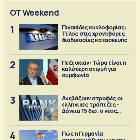
OT Weekend
1
Πινακίδες κυκλοφορίας:
Τέλος στις χρονοβόρες
διαδικασίες κατασκευής
2
Πεζεσκιάν: Τώρα είναι η
καλύτερη στιγμή για
συμφωνία
3
Ανεβάζουν στροφές οι
ελληνικές τράπεζες -
Δάνεια 15 δισ. ο νέος
στόχος
4
Πώς η Γερμανία
προετοιμάζεται για την