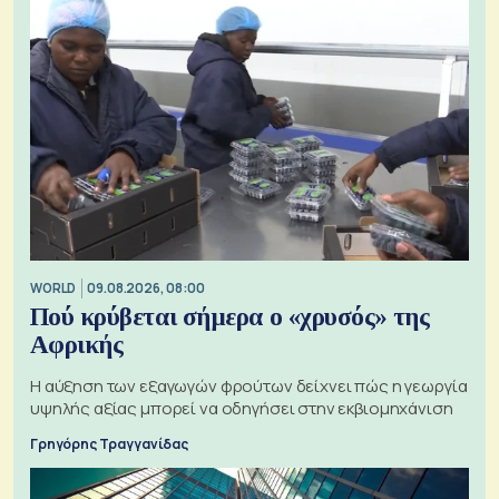
WORLD
09.08.2026, 08:00
Πού κρύβεται σήμερα ο «χρυσός» της
Αφρικής
Η αύξηση των εξαγωγών φρούτων δείχνει πώς η γεωργία
υψηλής αξίας μπορεί να οδηγήσει στην εκβιομηχάνιση
Γρηγόρης Τραγγανίδας