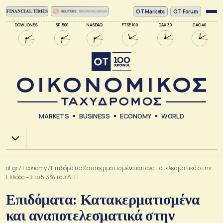
ΟΤ Markets
OT Forum
DOW JONES
SP 500
NASDAQ
FTSE 100
DAX 30
CAC 40
MARKETS
BUSINESS
ECONOMY
WORLD
Χ.Α.
ot.gr
/
Economy
/
Επιδόματα: Κατακερματισμένα και αναποτελεσματικά στην
Ελλάδα – Στο 5,3% του ΑΕΠ
Επιδόματα: Κατακερματισμένα
και αναποτελεσματικά στην