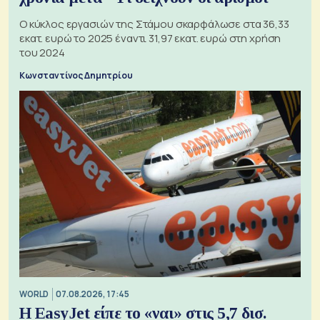
Ο κύκλος εργασιών της Στάμου σκαρφάλωσε στα 36,33
εκατ. ευρώ το 2025 έναντι 31,97 εκατ. ευρώ στη χρήση
του 2024
Κωνσταντίνος Δημητρίου
WORLD
07.08.2026, 17:45
Η EasyJet είπε το «ναι» στις 5,7 δισ.