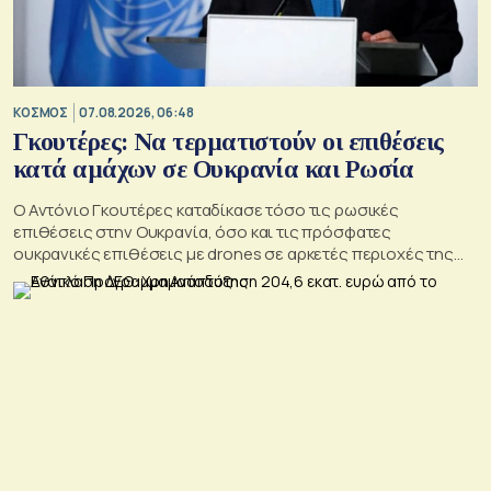
ΚΟΣΜΟΣ
07.08.2026, 06:48
Γκουτέρες: Να τερματιστούν οι επιθέσεις
κατά αμάχων σε Ουκρανία και Ρωσία
Ο Αντόνιο Γκουτέρες καταδίκασε τόσο τις ρωσικές
επιθέσεις στην Ουκρανία, όσο και τις πρόσφατες
ουκρανικές επιθέσεις με drones σε αρκετές περιοχές της
Ρωσίας, οι οποίες προκάλεσαν απώλειες μεταξύ αμάχων και
ζημιές σε μη στρατιωτικές υποδομές.