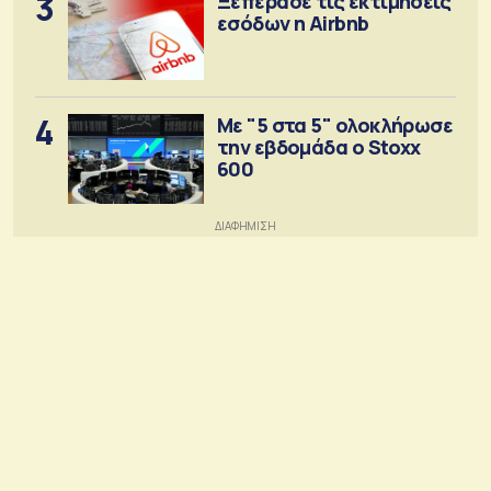
3
Ξεπέρασε τις εκτιμήσεις
εσόδων η Airbnb
4
Με "5 στα 5" ολοκλήρωσε
την εβδομάδα ο Stoxx
600