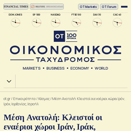
ΟΤ Markets
OT Forum
DOW JONES
SP 500
NASDAQ
FTSE 100
DAX 30
CAC 40
MARKETS
BUSINESS
ECONOMY
WORLD
Χ.Α.
ot.gr
/
Επικαιρότητα
/
Κόσμος
/
Μέση Ανατολή: Κλειστοί οι εναέριοι χώροι Ιράν,
Ιράκ, Ιορδανίας, Ισραήλ
Μέση Ανατολή: Κλειστοί οι
εναέριοι χώροι Ιράν, Ιράκ,