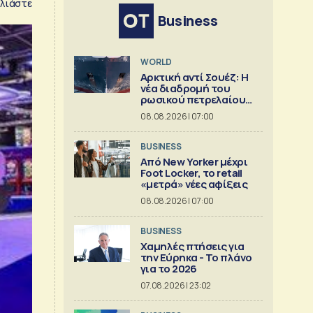
λιάστε
Business
WORLD
Αρκτική αντί Σουέζ: Η
νέα διαδρομή του
ρωσικού πετρελαίου
[Γράφημα]
08.08.2026 | 07:00
BUSINESS
Από New Yorker μέχρι
Foot Locker, το retail
«μετρά» νέες αφίξεις
08.08.2026 | 07:00
BUSINESS
Χαμηλές πτήσεις για
την Εύρηκα - Το πλάνο
για το 2026
07.08.2026 | 23:02