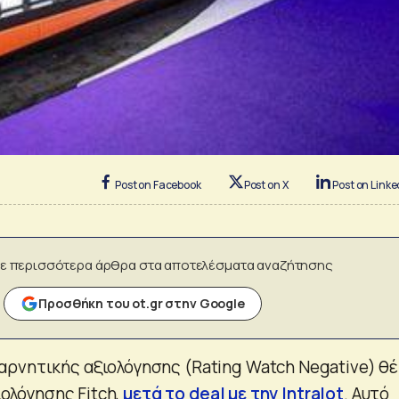
Post on Facebook
Post on X
Post on Linke
ε περισσότερα άρθρα στα αποτελέσματα αναζήτησης
Προσθήκη του ot.gr στην Google
ρνητικής αξιολόγησης (Rating Watch Negative) θέ
ξιολόγησης Fitch,
μετά το deal με την Intralot
. Αυτό