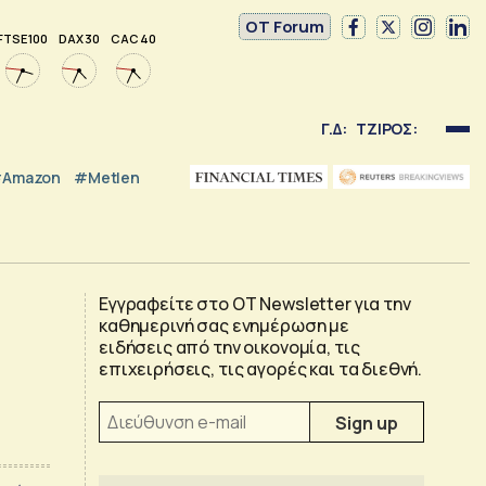
OT Forum
FTSE 100
DAX 30
CAC 40
Γ.Δ:
ΤΖΙΡΟΣ:
Amazon
#Metlen
Εγγραφείτε στο OT Newsletter για την
καθημερινή σας ενημέρωση με
ειδήσεις από την οικονομία, τις
επιχειρήσεις, τις αγορές και τα διεθνή.