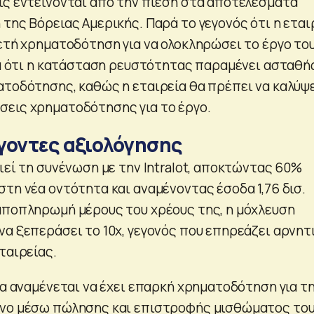
ις εντείνονται από την πίεση στα αποτελέσματα
της Βόρειας Αμερικής. Παρά το γεγονός ότι η εται
κετή χρηματοδότηση για να ολοκληρώσει το έργο το
ιμά ότι η κατάσταση ρευστότητας παραμένει ασταθή
ατοδότησης, καθώς η εταιρεία θα πρέπει να καλύψ
εις χρηματοδότησης για το έργο.
γοντες αξιολόγησης
ιεί τη συνένωση με την Intralot, αποκτώντας 60%
τη νέα οντότητα και αναμένοντας έσοδα 1,76 δισ.
αποπληρωμή μέρους του χρέους της, η μόχλευση
να ξεπεράσει το 10x, γεγονός που επηρεάζει αρνητ
ταιρείας.
ία αναμένεται να έχει επαρκή χρηματοδότηση για τ
ίνο μέσω πώλησης και επιστροφής μισθώματος το