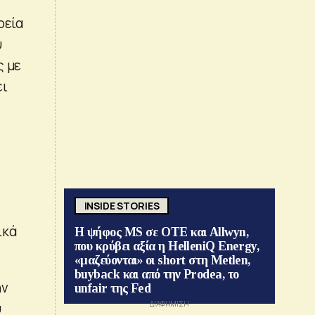
ρεία
υ
ς με
ει
INSIDE STORIES
ικά
Η ψήφος MS σε ΟΤΕ και Allwyn,
που κρύβει αξία η HelleniQ Energy,
«μαζεύονται» οι short στη Metlen,
buyback και από την Prodea, το
ην
unfair της Fed
υ