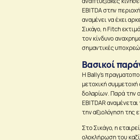
αναπτυξιακές κινήσε
EBITDA στην περιοχή 
αναμένει να έχει αρ
Σικάγο, η Fitch εκτ
τον κίνδυνο αναχρημ
σημαντικές υποχρεώσ
Βασικοί παρά
Η Bally’s πραγματοπο
μετοχική συμμετοχή σ
δολαρίων. Παρά την 
EBITDAR αναμένεται 
την αξιολόγηση της ε
Στο Σικάγο, η εταιρε
ολοκλήρωση του καζ