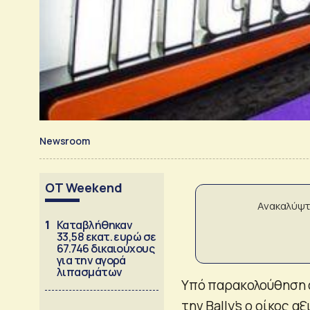
Newsroom
OT Weekend
Ανακαλύψτ
1
Καταβλήθηκαν
33,58 εκατ. ευρώ σε
67.746 δικαιούχους
για την αγορά
λιπασμάτων
Υπό παρακολούθηση α
την Bally’s ο οίκος α