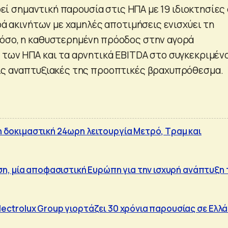
ηρεί σημαντική παρουσία στις ΗΠΑ με 19 ιδιοκτησίες
ορά ακινήτων με χαμηλές αποτιμήσεις ενισχύει τη
όσο, η καθυστερημένη πρόοδος στην αγορά
 των ΗΠΑ και τα αρνητικά EBITDA στο συγκεκριμέν
ις αναπτυξιακές της προοπτικές βραχυπρόθεσμα.
 η δοκιμαστική 24ωρη λειτουργία Μετρό, Τραμ και
, μία αποφασιστική Ευρώπη για την ισχυρή ανάπτυξη 
Electrolux Group γιορτάζει 30 χρόνια παρουσίας σε Ελλ