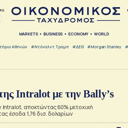
AQ
MARKETS
BUSINESS
ECONOMY
WORLD
τήριο Αθηνών
#Ντόναλντ Τραμπ
#ΔΕΘ
#Morgan Stanley
#
 της Intralot με την Bally’s
ν Intralot, αποκτώντας 60% μετοχική
ας έσοδα 1,76 δισ. δολαρίων