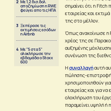
2
Με 1,2 δισ.δολ.
σημαίνει ότι η Fitch
αποζημίωση η RWE
φεύγει απο τις ΗΠΑ
εταιρείας και εκτιμ
της στο μέλλον.
3
Ξεπέρασε τις
εκτιμήσεις εσόδων
Όπως ανακοίνωσε η Fi
η Airbnb
χρέος της σε Παρακο
αυξημένης μόχλευσης
4
Με "5 στα 5"
ολοκλήρωσε την
συνένωση της διεθνο
εβδομάδα ο Stoxx
600
Η
συναλλαγή
αυτή αυ
πώλησης-επιστροφής 
χρησιμοποιηθούν για
εταιρείας και για να
ολοκλήρωση του έργο
παραμείνει υψηλή ή η