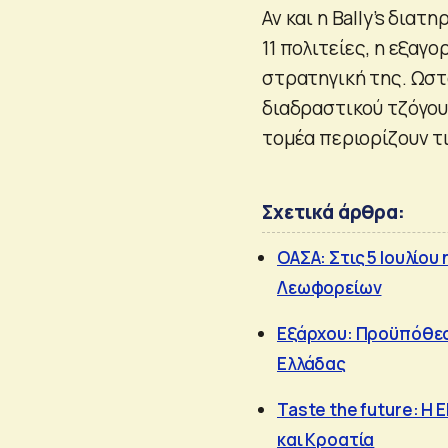
Αν και η Bally’s διατ
11 πολιτείες, η εξαγ
στρατηγική της. Ωστ
διαδραστικού τζόγου
τομέα περιορίζουν τ
Σχετικά άρθρα:
ΟΑΣΑ: Στις 5 Ιουλίου
Λεωφορείων
Εξάρχου: Προϋπόθεση
Ελλάδας
Taste the future: Η 
και Κροατία