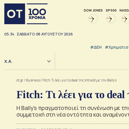
DOW JONES
SP 500
NASD
05:34
ΣΑΒΒΑΤΟ
08
ΑΥΓΟΥΣΤΟΥ
2026
#ΔΕΗ
#Χρηματισ
Χ.Α.
ot.gr
/
Business
/
Fitch: Τι λέει για το deal της Intralot με την Bally’s
Fitch: Τι λέει για το deal
Η Bally's πραγματοποιεί τη συνένωση με τη
συμμετοχή στη νέα οντότητα και αναμένοντ