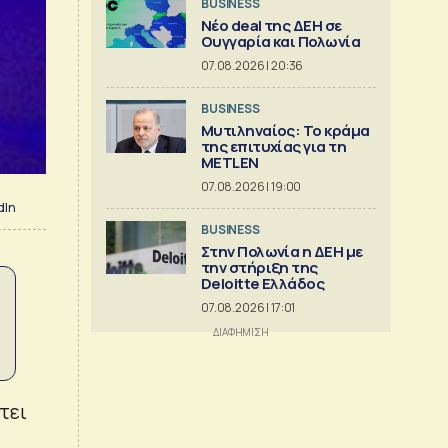
BUSINESS
Νέο deal της ΔΕΗ σε
Ουγγαρία και Πολωνία
07.08.2026 | 20:36
BUSINESS
Μυτιληναίος: Το κράμα
της επιτυχίας για τη
METLEN
07.08.2026 | 19:00
dIn
BUSINESS
Στην Πολωνία η ΔΕΗ με
την στήριξη της
Deloitte Ελλάδος
07.08.2026 | 17:01
τει