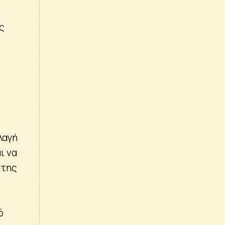
ς
λαγή
ι να
 της
ό