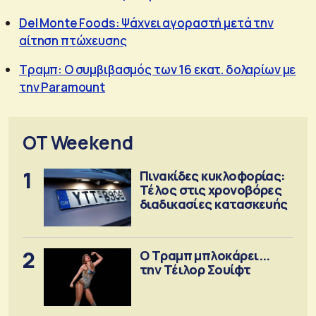
Del Monte Foods: Ψάχνει αγοραστή μετά την
αίτηση πτώχευσης
Τραμπ: Ο συμβιβασμός των 16 εκατ. δολαρίων με
την Paramount
OT Weekend
1
Πινακίδες κυκλοφορίας:
Τέλος στις χρονοβόρες
διαδικασίες κατασκευής
2
Ο Τραμπ μπλοκάρει...
την Τέιλορ Σουίφτ