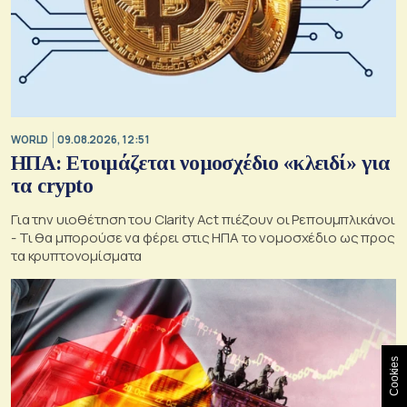
WORLD
09.08.2026, 12:51
ΗΠΑ: Ετοιμάζεται νομοσχέδιο «κλειδί» για
τα crypto
Για την υιοθέτηση του Clarity Act πιέζουν οι Ρεπουμπλικάνοι
- Τι θα μπορούσε να φέρει στις ΗΠΑ το νομοσχέδιο ως προς
τα κρυπτονομίσματα
Cookies