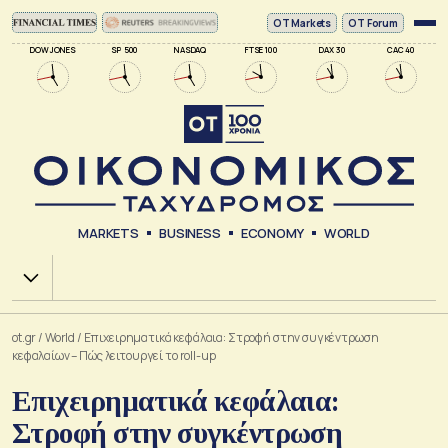
ΟΤ Markets
OT Forum
DOW JONES
SP 500
NASDAQ
FTSE 100
DAX 30
CAC 40
MARKETS
BUSINESS
ECONOMY
WORLD
Χ.Α.
ot.gr
/
World
/
Επιχειρηματικά κεφάλαια: Στροφή στην συγκέντρωση
κεφαλαίων – Πώς λειτουργεί το roll-up
Επιχειρηματικά κεφάλαια:
Στροφή στην συγκέντρωση