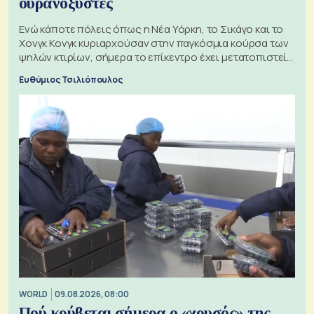
ουρανοξύστες
Ενώ κάποτε πόλεις όπως η Νέα Υόρκη, το Σικάγο και το
Χονγκ Κονγκ κυριαρχούσαν στην παγκόσμια κούρσα των
ψηλών κτιρίων, σήμερα το επίκεντρο έχει μετατοπιστεί
προς την Ασία
Ευθύμιος Τσιλιόπουλος
WORLD
09.08.2026, 08:00
Πού κρύβεται σήμερα ο «χρυσός» της