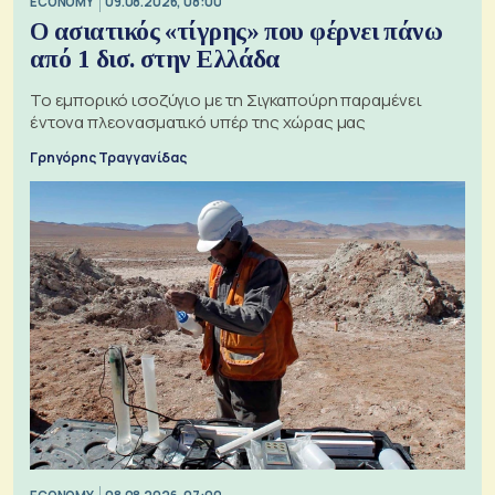
ECONOMY
09.08.2026, 08:00
Ο ασιατικός «τίγρης» που φέρνει πάνω
από 1 δισ. στην Ελλάδα
Το εμπορικό ισοζύγιο με τη Σιγκαπούρη παραμένει
έντονα πλεονασματικό υπέρ της χώρας μας
Γρηγόρης Τραγγανίδας