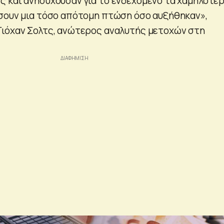
 και ανησυχούσαν για το ενδεχόμενο τα χαμηλότε
σουν μια τόσο απότομη πτώση όσο αυξήθηκαν»,
ιόχαν Σολτς, ανώτερος αναλυτής μετοχών στη