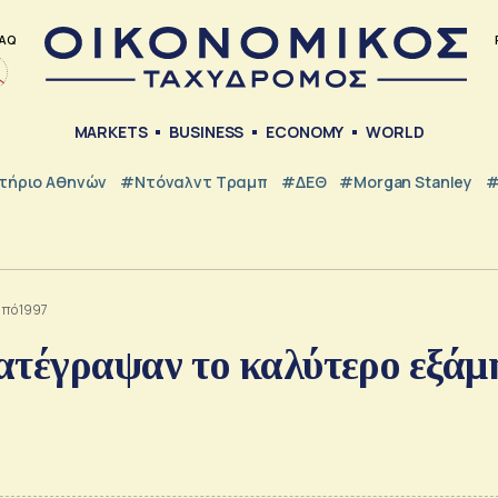
AQ
MARKETS
BUSINESS
ECONOMY
WORLD
τήριο Αθηνών
#Ντόναλντ Τραμπ
#ΔΕΘ
#Morgan Stanley
#
από 1997
ατέγραψαν το καλύτερο εξάμ