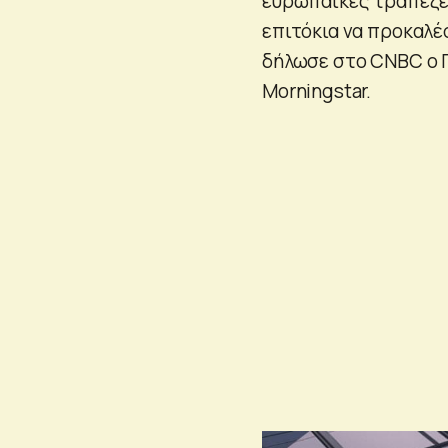
ευρωπαϊκές τράπεζες
επιτόκια να προκαλέ
δήλωσε στο CNBC ο Γ
Morningstar.