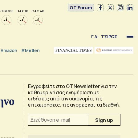
OT Forum
FTSE 100
DAX 30
CAC 40
Γ.Δ:
ΤΖΙΡΟΣ:
Amazon
#Metlen
Εγγραφείτε στο OT Newsletter για την
καθημερινή σας ενημέρωση με
ηνο
ειδήσεις από την οικονομία, τις
επιχειρήσεις, τις αγορές και τα διεθνή.