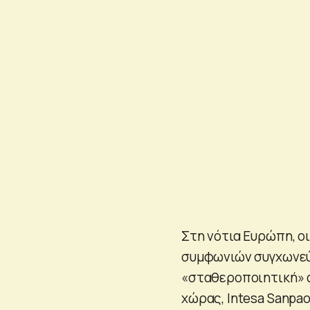
Στη νότια Ευρώπη, ο
συμφωνιών συγχωνεύσ
«σταθεροποιητική» α
χώρας, Intesa Sanpa