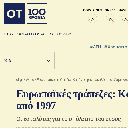
DOW JONES
SP 500
NASD
01:42
ΣΑΒΒΑΤΟ
08
ΑΥΓΟΥΣΤΟΥ
2026
#ΔΕΗ
#Χρηματισ
Χ.Α.
ot.gr
/
World
/
Ευρωπαϊκές τράπεζες: Κατέγραψαν το καλύτερο εξάμηνο 
Ευρωπαϊκές τράπεζες: Κ
από 1997
Οι καταλύτες για το υπόλοιπο του έτους