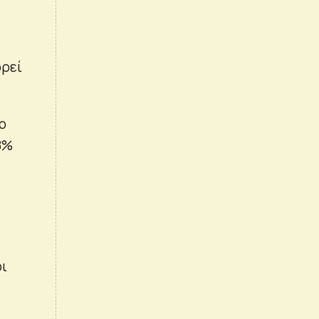
ορεί
ο
8%
οι