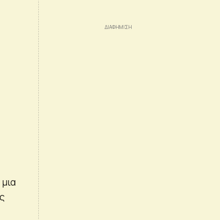
 μια
ης