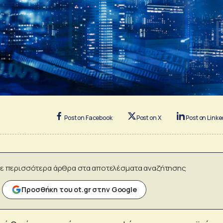
Post on Facebook
Post on X
Post on Linke
ε περισσότερα άρθρα στα αποτελέσματα αναζήτησης
Προσθήκη του ot.gr στην Google