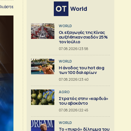
λιάστε
World
WORLD
Οι εξαγωγές της Κίνας
αυξήθηκαν σχεδόν 25%
τον Ιούλιο
07.08.2026 | 23:58
WORLD
Η άνοδος του hot dog
των 100 δολαρίων
07.08.2026 | 23:40
AGRO
Στρατός στην «καρδιά»
του αβοκάντο
07.08.2026 | 22:45
WORLD
Το «πικρό» δίλημμα του