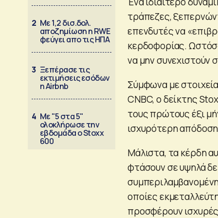
Ένα ιδιαίτερο δυναμ
τράπεζες, ξεπερνώντ
2
Με 1,2 δισ.δολ.
επενδυτές να «επιβ
αποζημίωση η RWE
φεύγει απο τις ΗΠΑ
κερδοφορίας. Ωστόσο
να μην συνεχιστούν 
3
Ξεπέρασε τις
εκτιμήσεις εσόδων
Σύμφωνα με στοιχεία
η Airbnb
CNBC, ο δείκτης Sto
τους πρώτους έξι μή
4
Με "5 στα 5"
ολοκλήρωσε την
ισχυρότερη απόδοση 
εβδομάδα ο Stoxx
600
Μάλιστα, τα κέρδη α
φτάσουν σε υψηλά δε
συμπεριλαμβανομένης
οποίες εκμεταλλεύτη
προσφέρουν ισχυρές