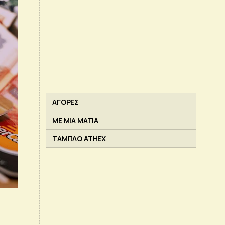
ΑΓΟΡΕΣ
ΜΕ ΜΙΑ ΜΑΤΙΑ
ΤΑΜΠΛΟ ATHEX