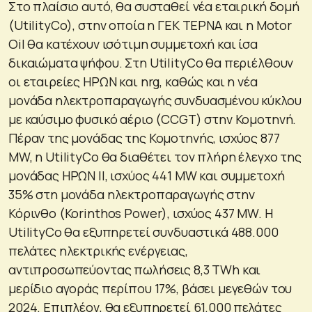
Στο πλαίσιο αυτό, θα συσταθεί νέα εταιρική δομή
(UtilityCo), στην οποία η ΓΕΚ ΤΕΡΝΑ και η Motor
Oil θα κατέχουν ισότιμη συμμετοχή και ίσα
δικαιώματα ψήφου. Στη UtilityCo θα περιέλθουν
οι εταιρείες ΗΡΩΝ και nrg, καθώς και η νέα
μονάδα ηλεκτροπαραγωγής συνδυασμένου κύκλου
με καύσιμο φυσικό αέριο (CCGT) στην Κομοτηνή.
Πέραν της μονάδας της Κομοτηνής, ισχύος 877
MW, η UtilityCo θα διαθέτει τον πλήρη έλεγχο της
μονάδας ΗΡΩΝ II, ισχύος 441 MW και συμμετοχή
35% στη μονάδα ηλεκτροπαραγωγής στην
Κόρινθο (Korinthos Power), ισχύος 437 MW. Η
UtilityCo θα εξυπηρετεί συνδυαστικά 488.000
πελάτες ηλεκτρικής ενέργειας,
αντιπροσωπεύοντας πωλήσεις 8,3 TWh και
μερίδιο αγοράς περίπου 17%, βάσει μεγεθών του
2024. Επιπλέον, θα εξυπηρετεί 61.000 πελάτες