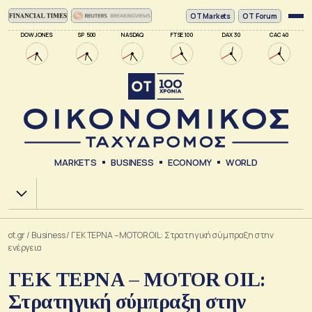
ΟΤ Markets
OT Forum
DOW JONES
SP 500
NASDAQ
FTSE 100
DAX 30
CAC 40
MARKETS
BUSINESS
ECONOMY
WORLD
Χ.Α.
ot.gr
/
Business
/
ΓΕΚ ΤΕΡΝΑ – MOTOR OIL: Στρατηγική σύμπραξη στην
ενέργεια
ΓΕΚ ΤΕΡΝΑ – MOTOR OIL:
Στρατηγική σύμπραξη στην