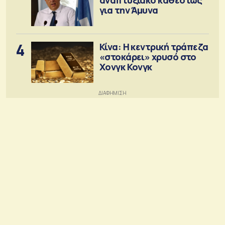
για την Άμυνα
4
Κίνα: Η κεντρική τράπεζα
«στοκάρει» χρυσό στο
Χονγκ Κονγκ