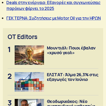
Deals στην ενέργεια: Εξαγορές και συγχωνεύσεις
παρόχων φέρνει το 2025
ΓΕΚ ΤΕΡΝΑ: Συζητήσεις με Motor Oil για την ΗΡΩΝ
OT Editors
1
Μουντιάλ: Ποιοι έβαλαν
«χρυσό γκολ»
2
ΕΛΣΤΑΤ: Άλμα 26,3% στις
εξαγωγές τον Ιούνιο
3
Θεοδωρικάκος: Νέο
αναπτυξιακό καθεστώς