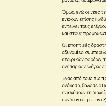
μονάδες, σύμφωνα με 
Όμως, ενώ οι νέες τ
ενέχουν επίσης κινδύ
εντείνει τους ελέγχ
και στους προμηθευτ
Οι εποπτικές δραστ
αδυναμίες, συμπερι
εταιρικών φορέων, 
ανεπαρκών ελέγχων 
Ένας από τους πιο π
ανάθεση, δήλωσε ο Π
ενισχύσουν τη διαχεί
συνδέονται με την ε