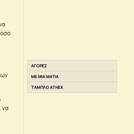
να
 όσο
ΑΓΟΡΕΣ
των
ΜΕ ΜΙΑ ΜΑΤΙΑ
ΤΑΜΠΛΟ ATHEX
ή
 να