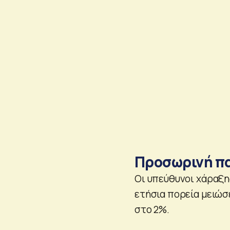
Προσωρινή πα
Οι υπεύθυνοι χάραξη
ετήσια πορεία μειώσ
στο 2%.