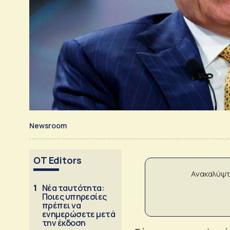
Newsroom
OT Editors
Ανακαλύψτ
1
Νέα ταυτότητα:
Ποιες υπηρεσίες
πρέπει να
ενημερώσετε μετά
την έκδοση