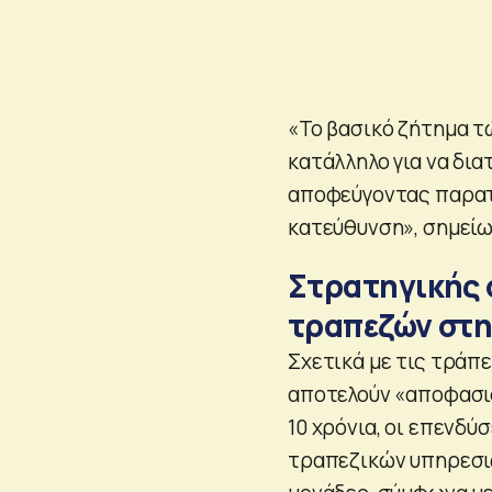
«Το βασικό ζήτημα τώ
κατάλληλο για να δι
αποφεύγοντας παρατ
κατεύθυνση», σημείω
Στρατηγικής 
τραπεζών στη
Σχετικά με τις τράπε
αποτελούν «αποφασισ
10 χρόνια, οι επενδύ
τραπεζικών υπηρεσιώ