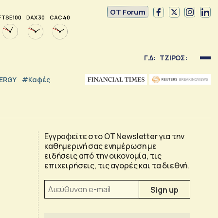
OT Forum
FTSE 100
DAX 30
CAC 40
Γ.Δ:
ΤΖΙΡΟΣ:
NERGY
#καφές
Εγγραφείτε στο OT Newsletter για την
καθημερινή σας ενημέρωση με
ειδήσεις από την οικονομία, τις
επιχειρήσεις, τις αγορές και τα διεθνή.