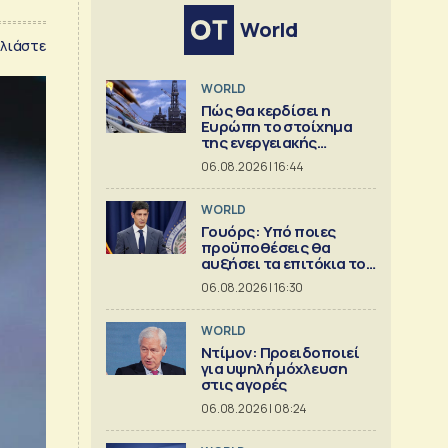
World
λιάστε
WORLD
Πώς θα κερδίσει η
Ευρώπη το στοίχημα
της ενεργειακής
ασφάλειας
06.08.2026 | 16:44
WORLD
Γουόρς: Υπό ποιες
προϋποθέσεις θα
αυξήσει τα επιτόκια τον
Σεπτέμβριο
06.08.2026 | 16:30
WORLD
Ντίμον: Προειδοποιεί
για υψηλή μόχλευση
στις αγορές
06.08.2026 | 08:24