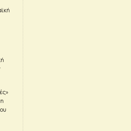
αϊκή
κή
ν
τές»
ση
του