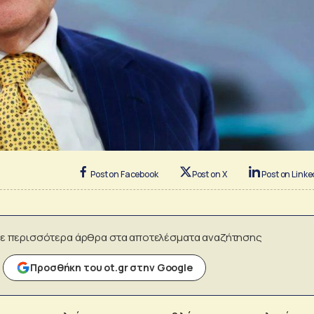
Post on Facebook
Post on X
Post on Linke
ε περισσότερα άρθρα στα αποτελέσματα αναζήτησης
Προσθήκη του ot.gr στην Google