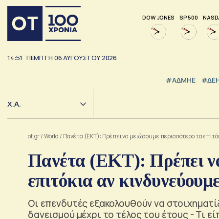
DOW JONES
SP 500
NASD
14:51
ΠΕΜΠΤΗ
06
ΑΥΓΟΥΣΤΟΥ
2026
#ΑΔΜΗΕ
#ΔΕ
Χ.Α.
ot.gr
/
World
/
Πανέτα (ΕΚΤ): Πρέπει να μειώσουμε περισσότερο τα επιτ
Πανέτα (ΕΚΤ): Πρέπει ν
επιτόκια αν κινδυνεύουμ
Οι επενδυτές εξακολουθούν να στοιχηματί
δανεισμού μέχρι το τέλος του έτους - Τι ε