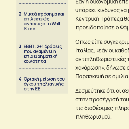
Εάν η οικονομική επ
υπάρχει κίνδυνος να
2
Μικτά πρόσημα και
Κεντρική Τράπεζα θα
επιλεκτικές
κινήσεις στη Wall
προειδοποίησε ο Φάμ
Street
Οπως είπε συγκεκριμ
3
ΕΒΕΠ: 2+1 δράσεις
Ιταλίας, «εάν οι καθ
που αναμένει η
επιχειρηματική
αντιπληθωριστικές τ
κοινότητα
χαλάρωση», δήλωσε ο
Παρασκευή σε ομιλία
4
Οριακή μείωση του
όγκου της λιανικής
στην ΕΕ
Δεσμεύτηκε ότι οι α
στην προσέγγισή το
τις διαθέσιμες πληρ
πληθωρισμού.