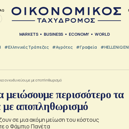
AQ
MARKETS
BUSINESS
ECONOMY
WORLD
Η
#ελληνικές Τράπεζες
#Αγρότες
#Γραφεία
#HELLENiQ E
όκια αν κινδυνεύουμε με αποπληθωρισμό
α μειώσουμε περισσότερο τα
ε με αποπληθωρισμό
ζουν σε μια ακόμη μείωση του κόστους
ίπε ο Φάμπιο Πανέτα