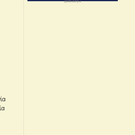
γία
ία