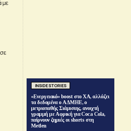
ά με
«σε
INSIDE STORIES
«Ενεργειακό» boost στο ΧΑ, αλλάζει
τα δεδομένα ο ΑΔΜΗΕ, ο
μετριοπαθής Σιάμισιης, ανοιχτή
γραμμή με Αφρική για Coca Cola,
παίρνουν ζημιές οι shorts στη
Metlen