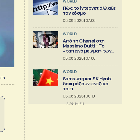
WORLD
Πώς το ίντερνετ άλλαξε
τον κόσμο
06.08.2026 | 07:00
WORLD
Από τη Chanel στη
Massimo Dutti - Το
«ταπεινό μείγμα» των
best seller
06.08.2026 | 07:00
WORLD
dIn
Samsung και SK Hynix
δοκιμάζουν κινεζικά
τσιπ
06.08.2026 | 06:10