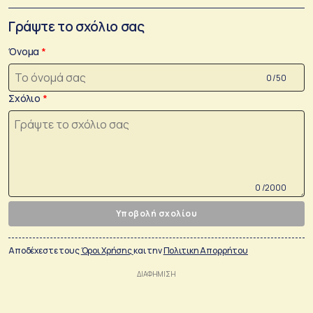
Γράψτε το σχόλιο σας
Όνομα
0 /50
Σχόλιο
0 /2000
Υποβολή σχολίου
Αποδέχεστε τους
Όροι Χρήσης
και την
Πολιτικη Απορρήτου