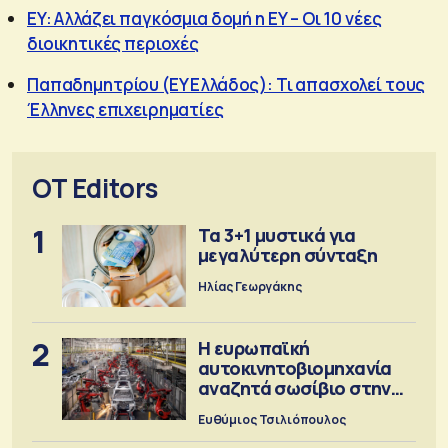
EY: Αλλάζει παγκόσμια δομή η ΕΥ – Οι 10 νέες
διοικητικές περιοχές
Παπαδημητρίου (EY Ελλάδος): Τι απασχολεί τους
Έλληνες επιχειρηματίες
OT Editors
1
Τα 3+1 μυστικά για
μεγαλύτερη σύνταξη
Ηλίας Γεωργάκης
2
Η ευρωπαϊκή
αυτοκινητοβιομηχανία
αναζητά σωσίβιο στην
Κίνα
Ευθύμιος Τσιλιόπουλος