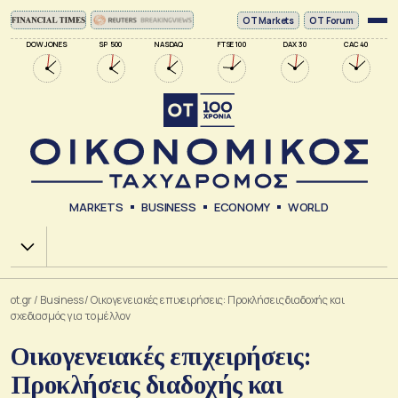
ΟΤ Markets
OT Forum
DOW JONES
SP 500
NASDAQ
FTSE 100
DAX 30
CAC 40
MARKETS
BUSINESS
ECONOMY
WORLD
Χ.Α.
ot.gr
/
Business
/
Οικογενειακές επιχειρήσεις: Προκλήσεις διαδοχής και
σχεδιασμός για το μέλλον
Οικογενειακές επιχειρήσεις:
Προκλήσεις διαδοχής και